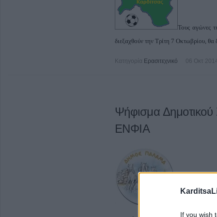
Τους αγώνες τ
διεξαχθούν την Τρίτη 7 Οκτωβρίου, θα δ
Κατηγορία
Ερασιτεχνικό
06 Οκτ 201
Ψήφισμα Δημοτικού 
ΕΝΦΙΑ
KarditsaL
Το Δημοτικό Σ
If you wish 