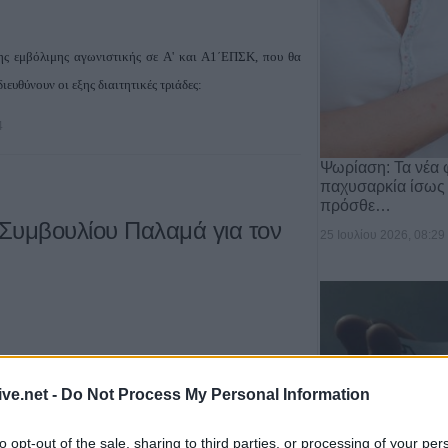
ης εμβόλιμης αγωνιστικής σε Α' και Α1΄ΕΠΣΚ, που θα
ιευθύνουν οι εξης διαιτητικές τριάδες:
4
Ψωρίαση: Τα νέα 
παχυσαρκία ίσως
πρόσθε…
Συμβουλίου Παλαμά για τον
25 Ιουλίου 2026, 08:29
ive.net -
Do Not Process My Personal Information
υμβουλίου Παλαμά, ομόφωνα, αποφάσισε να εκδώσει το
to opt-out of the sale, sharing to third parties, or processing of your per