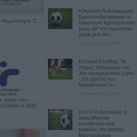
Η Αγγλική Ποδοσφαιρική
Ομοσπονδία καταργεί τα
Πνευμονολόγος - Φυματιολόγος "Σπυρίδων Λ. Λαδιάς"
Διαγνωστικό Εργαστήριο "Έρευνα και Υγεία"
τσιμεντένια προστατευτικά
γύρω απ’ τον αγωνιστικό
χώρο μετά τον…
7 Αυγούστου 2026, 19:30
Κύπελλο Ελλάδας: Το
πλήρες πρόγραμμα του
2ου προκριματικού γύρου
- Στο γήπεδο του
Μακεδονικού το…
7 Αυγούστου 2026, 18:41
ης νόσου των
ν Ελλάδα το 2025
Στο ΠΠΑ Θεσσαλίας η
προμήθεια και
τοποθέτηση νέας
κερκίδας στο γήπεδο
Μασχολουρίου