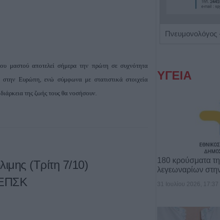
Χειρουργός Ουρολόγος - Ανδρολόγος "Γρηγόρης Α. Καρπενησιώτης"
ου μαστού αποτελεί σήμερα την πρώτη σε συχνότητα
ΥΓΕΙΑ
ύ στην Ευρώπη, ενώ σύμφωνα με στατιστικά στοιχεία
ν διάρκεια της ζωής τους θα νοσήσουν.
180 κρούσματα τ
λιμης (Τρίτη 7/10)
λεγεωναρίων στη
 ΕΠΣΚ
31 Ιουλίου 2026, 17:37