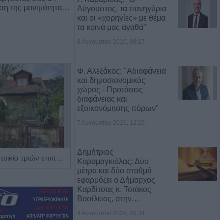
ρση της μονιμότητα…
Αύγουστος, τα πανηγύρια
και οι «χορηγίες» με θέμα
τα κοινά μας αγαθά"
8 Αυγούστου 2026, 08:17
Φ. Αλεξάκος: "Αδιαφάνεια
και δημοσιονομικός
χώρος - Προτάσεις
διαφάνειας και
εξοικονόμησης πόρων"
7 Αυγούστου 2026, 12:29
Δημήτριος
Πωλείται μονοκατοικία τριών επιπέδων στο καταπράσινο Πευκόφυτο Καρδίτσας
Η Αποκατάσταση Α.Ε. αναζητά για εργασία Νοσηλευτές και Βοηθούς Νοσηλευτές
Καραμαγκιόλας: Δύο
μέτρα και δύο σταθμά
εφαρμόζει ο Δήμαρχος
Καρδίτσας κ. Τσιάκος
Βασίλειος, στην…
4 Αυγούστου 2026, 20:34