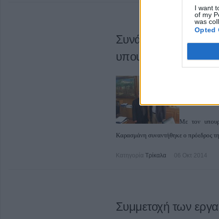
I want t
of my P
was col
Opted 
Συνάντηση του προέ
υπουργό Αγροτικής 
Με τον υπουρ
Καρασμάνη συναντήθηκε ο πρόεδρος της
Κατηγορία
Τρίκαλα
06 Οκτ 2014
Συμμετοχή των εργ