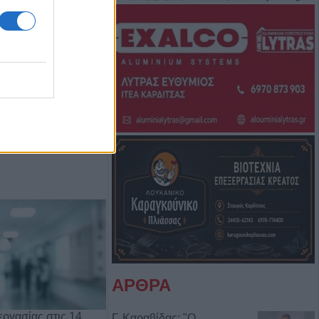
Μπάμπη Πούλιου
Αντιδημάρχου
ΑΡΘΡΑ
ργασίας στις 14
Γ. Καραβίδας: "Ο