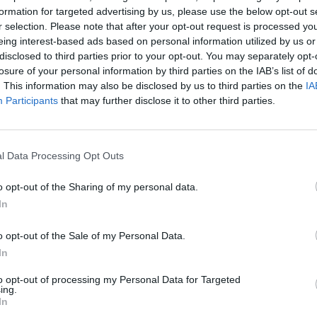
Επιστήμη- Υγεία: 
formation for targeted advertising by us, please use the below opt-out s
δυσκολίες επιταχ
r selection. Please note that after your opt-out request is processed y
Οκτ 2014
eing interest-based ads based on personal information utilized by us or
24 Ιουλίου 2026, 10:19
disclosed to third parties prior to your opt-out. You may separately opt-
losure of your personal information by third parties on the IAB’s list of
. This information may also be disclosed by us to third parties on the
IA
Participants
that may further disclose it to other third parties.
την δράση «Τρέχουμε και
χολεία των παιδιών μας»
l Data Processing Opt Outs
o opt-out of the Sharing of my personal data.
In
Υγεία: Ο θόρυβος
τον κίνδυνο εμφ
o opt-out of the Sale of my Personal Data.
21 Ιουλίου 2026, 10:18
ος κ. Κώστας Ψημμένος στη συνέντευξη για τη δράση
In
α των παιδιών μας» τόνισε τα εξής:
to opt-out of processing my Personal Data for Targeted
ing.
Οκτ 2014
In