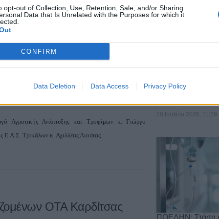
o opt-out of Collection, Use, Retention, Sale, and/or Sharing
ersonal Data that Is Unrelated with the Purposes for which it
lected.
Out
δρου ΕΑΣ Τρικάλων με τον
CONFIRM
Ανάπτυξης
Αποχώρηση του 
Data Deletion
Data Access
Privacy Policy
από τη θέση του 
Αργιθέ…
20 Ιουλίου 2026, 11:29
γό Αγροτικής Ανάπτυξης και Τροφίμων κ. Γιώργο
 Ε.Α.Σ. Τρικάλων κ. Αχιλλέας Λιούτας.
αζομένων ΟΤΑ Καρδίτσας
ΠΟΕΔΗΝ: Στάση ε