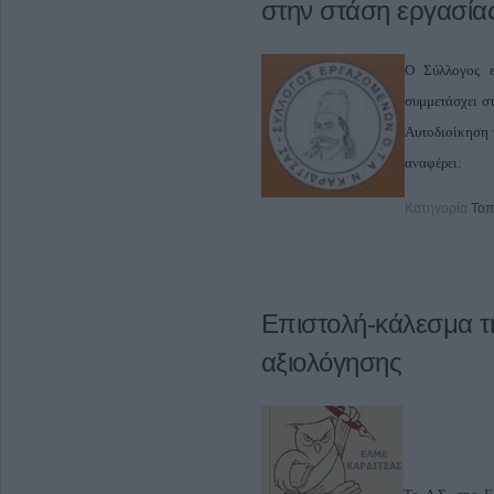
στην στάση εργασία
Ο Σύλλογος ε
συμμετάσχει σ
Αυτοδιοίκηση 
αναφέρει:
Κατηγορία
Τοπ
Επιστολή-κάλεσμα τ
αξιολόγησης