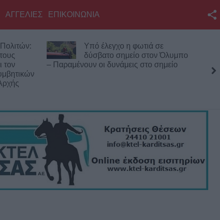
ΑΓΓΕΛΙΕΣ
ΕΠΙΚΟΙΝΩΝΙΑ
Facebook
Πολιτών:
Υπό έλεγχο η φωτιά σε
Twitter
 τους
δύσβατο σημείο στον Όλυμπο
ι τον
– Παραμένουν οι δυνάμεις στο σημείο
YouTube
υμβητικών
Αρχής
Αναζήτηση
RSS
Επικοινωνία με το
KarditsaLive.Net