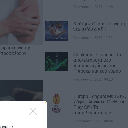
7 Αυγούστου 2026, 14:46
Κράτησε Οκόρο και για τη
νέα σεζόν ο ΑΣΚ
7 Αυγούστου 2026, 11:35
φάρμακα για την
 προσφέρουν
Conference League: Τα
αποτελέσματα των
πρώτων αγώνων του
Γ΄προκριματικού γύρου
7 Αυγούστου 2026, 00:10
Europa League: Με ΤΣΚΑ
Σόφιας λογικά ο ΟΦΗ στα
Play Off - Τα
αποτελέσματα των…
7 Αυγούστου 2026, 00:04
sonal or