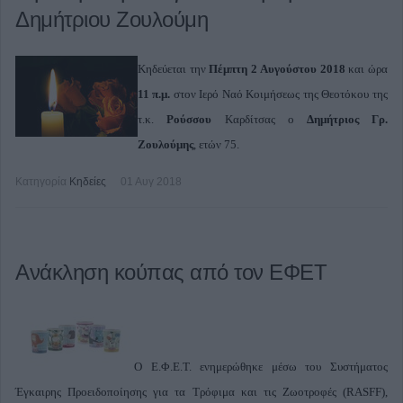
Δημήτριου Ζουλούμη
Κηδεύεται την
Πέμπτη 2 Αυγούστου
2018
και ώρα
11 π.μ.
στον Ιερό Ναό Κοιμήσεως της Θεοτόκου της
τ.κ.
Ρούσσου
Καρδίτσας ο
Δημήτριος Γρ.
Ζουλούμης
, ετών 75.
Κατηγορία
Κηδείες
01 Αυγ 2018
Ανάκληση κούπας από τον ΕΦΕΤ
Ο Ε.Φ.Ε.Τ. ενημερώθηκε μέσω του Συστήματος
Έγκαιρης Προειδοποίησης για τα Τρόφιμα και τις Ζωοτροφές (RASFF),