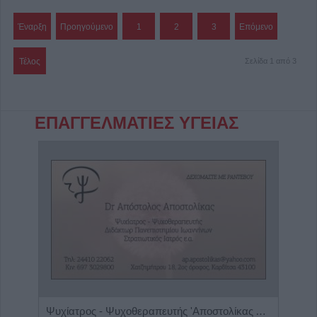
Έναρξη
Προηγούμενο
1
2
3
Επόμενο
Τέλος
Σελίδα 1 από 3
ΕΠΑΓΓΕΛΜΑΤΙΕΣ ΥΓΕΙΑΣ
Ιατρός Βιοπαθολόγος - Μικροβιολόγος 'Παγάνα Μάγδα'
Ψυχίατρος - Ψυχοθεραπευτής 'Αποστολίκας Απόστολος'