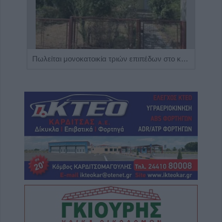
Η Αποκατάσταση Α.Ε. αναζητά για εργασία Νοσηλευτές και Βοηθούς Νοσηλευτές
Πωλείται μονοκατοικία τριών επιπέδων στο καταπράσινο Πευκόφυτο Καρδίτσας