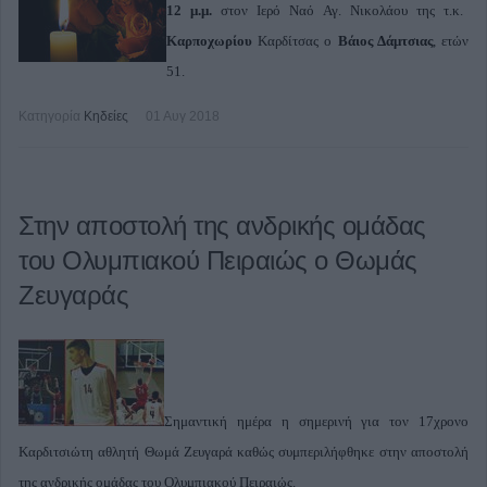
12 μ.μ.
στον Ιερό Ναό Αγ. Νικολάου της τ.κ.
Καρποχωρίου
Καρδίτσας ο
Βάιος Δάμτσιας
, ετών
51.
Κατηγορία
Κηδείες
01 Αυγ 2018
Στην αποστολή της ανδρικής ομάδας
του Ολυμπιακού Πειραιώς ο Θωμάς
Ζευγαράς
Σημαντική ημέρα η σημερινή για τον 17χρονο
Καρδιτσιώτη αθλητή Θωμά Ζευγαρά καθώς συμπεριλήφθηκε στην αποστολή
της ανδρικής ομάδας του Ολυμπιακού Πειραιώς.