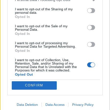
I want to opt-out of the Sharing of my
personal data.
Επιστήμη- Υγεία: Οι οικονομικές δυσκολίες
Opted In
επιταχύνουν τη γνωστικ…
I want to opt-out of the Sale of my
24 Ιουλίου 2026, 10:19
Personal Data.
Opted In
I want to opt-out of processing my
Personal Data for Targeted Advertising.
Opted In
I want to opt-out of Collection, Use,
Retention, Sale, and/or Sharing of my
Personal Data that Is Unrelated with the
Purposes for which it was collected.
Opted Out
CONFIRM
Υγεία: Ο θόρυβος των δρόμων αυξάνει τον
κίνδυνο εμφάνισης Πάρκινσ…
Data Deletion
Data Access
Privacy Policy