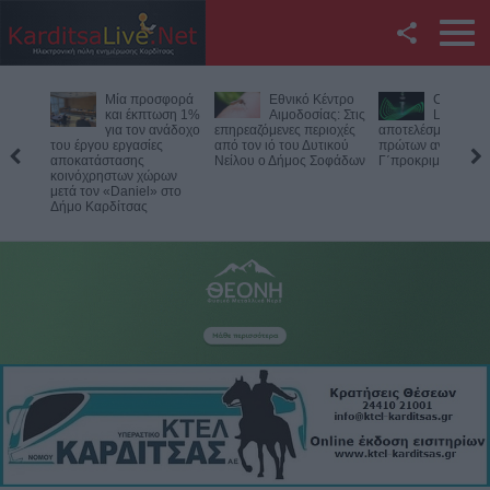
Facebook
Μία προσφορά
Εθνικό Κέντρο
Conferen
Twitter
και έκπτωση 1%
Αιμοδοσίας: Στις
League: 
για τον ανάδοχο
επηρεαζόμενες περιοχές
αποτελέσματα των
του έργου εργασίες
από τον ιό του Δυτικού
πρώτων αγώνων τ
YouTube
αποκατάστασης
Νείλου ο Δήμος Σοφάδων
Γ΄προκριματικού 
κοινόχρηστων χώρων
μετά τον «Daniel» στο
Αναζήτηση
Δήμο Καρδίτσας
RSS
Επικοινωνία με το
KarditsaLive.Net