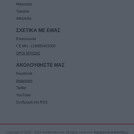
Μαγνησία
Τρίκαλα
Φθιώτιδα
ΣΧΕΤΙΚΑ ΜΕ ΕΜΑΣ
Επικοινωνία
Γ.Ε.ΜΗ.: 129895403000
ΟΡΟΙ ΧΡΗΣΗΣ
ΑΚΟΛΟΥΘΗΣΤΕ ΜΑΣ
Facebook
Instagram
Twitter
YouTube
Συνδρομή στο RSS
Copyright © 2009 - 2026 Karditsalive.net. All rights reserved.
Κατασκευή ιστοσελίδων