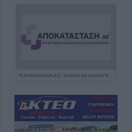
Πωλείται μονοκατοικία τριών επιπέδων στο καταπράσινο Πευκόφυτο Καρδίτσας
Η Αποκατάσταση Α.Ε. αναζητά για εργασία Νοσηλευτές και Βοηθούς Νοσηλευτές