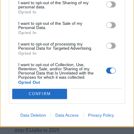
I want to opt-out of the Sharing of my
personal data.
Opted In
I want to opt-out of the Sale of my
Personal Data.
Opted In
Ειδικός Γαστρεντερολόγος - Ηπατολόγος "Γεώργιος Μάνθος"
Πνευμονολόγος - Φυματιολόγος "Σταυρούλα Δ. Νούκα"
Ψυχο
I want to opt-out of processing my
Personal Data for Targeted Advertising.
Opted In
ΥΓΕΙΑ
I want to opt-out of Collection, Use,
Retention, Sale, and/or Sharing of my
Personal Data that Is Unrelated with the
Purposes for which it was collected.
Opted Out
CONFIRM
Data Deletion
Data Access
Privacy Policy
180 κρούσματα της νόσου των λεγεωναρίων
στην Ελλάδα το 2025