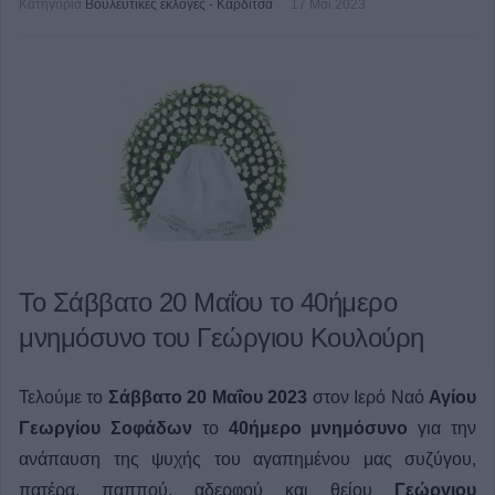
Κατηγορία
Βουλευτικές εκλογές - Καρδίτσα
17 Μαϊ 2023
Το Σάββατο 20 Μαΐου το 40ήμερο
μνημόσυνο του Γεώργιου Κουλούρη
Τελούμε το
Σάββατο 20 Μαΐου 2023
στον Ιερό Ναό
Αγίου
Γεωργίου Σοφάδων
το
40ήμερο μνημόσυνο
για την
ανάπαυση της ψυχής του αγαπημένου μας
συζύγου,
πατέρα, παππού, αδερφού και θείου
Γεώργιου