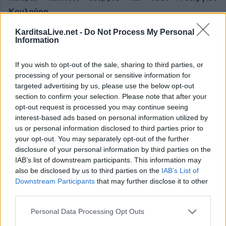
Κουλούρη.
KarditsaLive.net -
Do Not Process My Personal
Κατηγορία
Αρχείο
17 Μαϊ 2023
Information
If you wish to opt-out of the sale, sharing to third parties, or
processing of your personal or sensitive information for
targeted advertising by us, please use the below opt-out
Έναρξη
Προηγούμενο
1
2
3
4
section to confirm your selection. Please note that after your
opt-out request is processed you may continue seeing
5
Επόμενο
Τέλος
Σελίδα 1 από 5
interest-based ads based on personal information utilized by
us or personal information disclosed to third parties prior to
your opt-out. You may separately opt-out of the further
disclosure of your personal information by third parties on the
ΕΠΑΓΓΕΛΜΑΤΙΕΣ ΥΓΕΙΑΣ
IAB’s list of downstream participants. This information may
also be disclosed by us to third parties on the
IAB’s List of
Downstream Participants
that may further disclose it to other
third parties.
Personal Data Processing Opt Outs