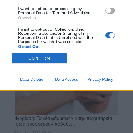
I want to opt-out of processing my
Personal Data for Targeted Advertising.
180 κρούσματα της νόσου των λεγεωναρίων
Opted In
στην Ελλάδα το 2025
I want to opt-out of Collection, Use,
31 Ιουλίου 2026, 17:37
Retention, Sale, and/or Sharing of my
Personal Data that Is Unrelated with the
Purposes for which it was collected.
Opted Out
CONFIRM
Data Deletion
Data Access
Privacy Policy
Ψωρίαση: Τα νέα φάρμακα για την παχυσαρκία
ίσως προσφέρουν πρόσθε…
25 Ιουλίου 2026, 08:29