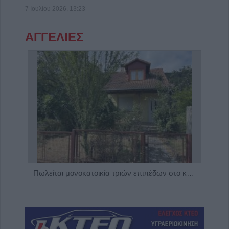
7 Ιουλίου 2026, 13:23
ΑΓΓΕΛΙΕΣ
Η Αποκατάσταση Α.Ε. αναζητά για εργασία Νοσηλευτές και Βοηθούς Νοσηλευτές
Πωλείται μονοκατοικία τριών επιπέδων στο καταπράσινο Πευκόφυτο Καρδίτσας