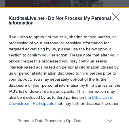
KarditsaLive.net -
Do Not Process My Personal
Information
If you wish to opt-out of the sale, sharing to third parties, or
processing of your personal or sensitive information for
Πανεπιστήμιο Θεσσαλίας: Ανακοίνωση
targeted advertising by us, please use the below opt-out
αποτελεσμάτων στέγασης στις
section to confirm your selection. Please note that after your
opt-out request is processed you may continue seeing
Φοιτητικές Εστίες Λάρισας & Καρδίτσας
interest-based ads based on personal information utilized by
us or personal information disclosed to third parties prior to
your opt-out. You may separately opt-out of the further
Ενημερώνουμε τους φοιτητές/τριες του Πανεπιστημίου
disclosure of your personal information by third parties on the
Θεσσαλίας ότι έχουν αναρτηθεί τα αποτελέσματα των
IAB’s list of downstream participants. This information may
αιτήσεων για διαμονή στις Φοιτητικές Εστίες Λάρισας και
also be disclosed by us to third parties on the
IAB’s List of
Downstream Participants
that may further disclose it to other
Καρδίτσας για το ακαδ. έτος 2025-2026.
third parties.
Κατηγορία
Ανακοινώσεις
18 Ιουν 2025
Personal Data Processing Opt Outs