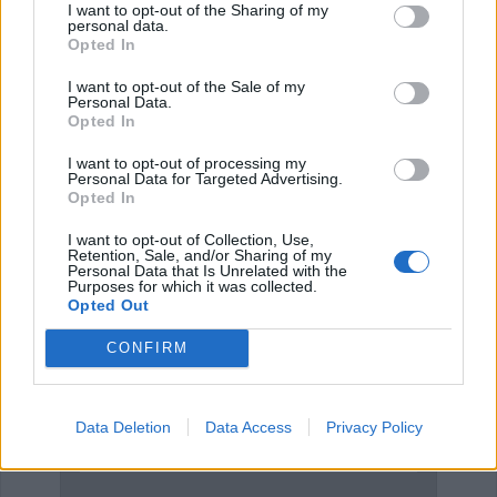
I want to opt-out of the Sharing of my
personal data.
Opted In
Έναρξη
Προηγούμενο
1
2
3
4
I want to opt-out of the Sale of my
Personal Data.
Opted In
Επόμενο
Τέλος
Σελίδα 1 από 4
I want to opt-out of processing my
Personal Data for Targeted Advertising.
Opted In
ΕΠΑΓΓΕΛΜΑΤΙΕΣ ΥΓΕΙΑΣ
I want to opt-out of Collection, Use,
Retention, Sale, and/or Sharing of my
Personal Data that Is Unrelated with the
Purposes for which it was collected.
Opted Out
CONFIRM
Data Deletion
Data Access
Privacy Policy