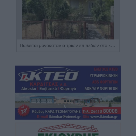
Η Αποκατάσταση Α.Ε. αναζητά για εργασία Νοσηλευτές και Βοηθούς Νοσηλευτές
Πωλείται μονοκατοικία τριών επιπέδων στο καταπράσινο Πευκόφυτο Καρδίτσας