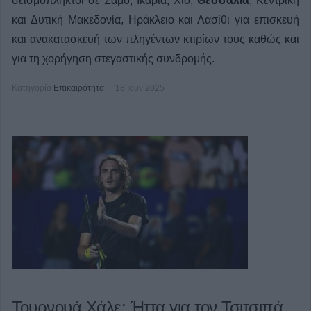
σεισμόπληκτοι σε Σάμο, Ικαρία, Χίο,
Θεσσαλία
, Κεντρική
και Δυτική Μακεδονία, Ηράκλειο και Λασίθι για επισκευή
και ανακατασκευή των πληγέντων κτιρίων τους καθώς και
για τη χορήγηση στεγαστικής συνδρομής.
Κατηγορία
Επικαιρότητα
18 Ιουν 2025
Τουρνουά Χάλε: Ήττα για τον Τσιτσιπά