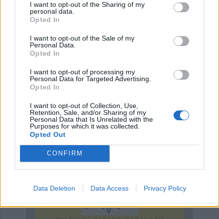
I want to opt-out of the Sharing of my
μέθοδο της απασχόλησης.
personal data.
Opted In
Κατηγορία
Κοινωνικές - Αστυνομικές
10 Ιουλ 2025
I want to opt-out of the Sale of my
Personal Data.
Opted In
I want to opt-out of processing my
Personal Data for Targeted Advertising.
Έναρξη
Προηγούμενο
1
2
3
4
Opted In
I want to opt-out of Collection, Use,
5
Επόμενο
Τέλος
Σελίδα 3 από 5
Retention, Sale, and/or Sharing of my
Personal Data that Is Unrelated with the
Purposes for which it was collected.
Opted Out
ΕΠΑΓΓΕΛΜΑΤΙΕΣ ΥΓΕΙΑΣ
CONFIRM
Data Deletion
Data Access
Privacy Policy