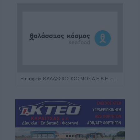
Πωλείται μονοκατοικία τριών επιπέδων στο καταπράσινο Πευκόφυτο Καρδίτσας
Η εταιρεία ΘΑΛΑΣΣΙΟΣ ΚΟΣΜΟΣ Α.Ε.Β.Ε. επιθυμεί να προσλάβει Αποθηκάριο