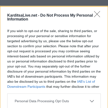
KarditsaLive.net -
Do Not Process My Personal
Information
If you wish to opt-out of the sale, sharing to third parties, or
processing of your personal or sensitive information for
targeted advertising by us, please use the below opt-out
section to confirm your selection. Please note that after your
opt-out request is processed you may continue seeing
interest-based ads based on personal information utilized by
us or personal information disclosed to third parties prior to
Σοφάδες: Κλοπή σε σπίτι από 2 άνδρες
your opt-out. You may separately opt-out of the further
- Ταυτοποιήθηκε ένας από τους δύο
disclosure of your personal information by third parties on the
IAB’s list of downstream participants. This information may
δράστες
also be disclosed by us to third parties on the
IAB’s List of
Downstream Participants
that may further disclose it to other
third parties.
Από το Αστυνομικό Τμήμα Σοφάδων σχηματίστηκε
δικογραφία σε βάρος άνδρα και άγνωστου, μέχρι στιγμής,
Personal Data Processing Opt Outs
συνεργού του, για κλοπή από οικία άλλου άνδρα, με τη