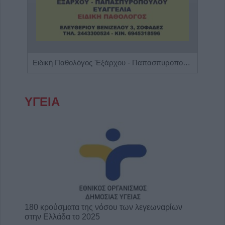
Πνευμονολόγος - Φυματιολόγος "Σπυρίδων Λ. Λαδιάς"
Ειδική Παθολόγος 'Εξάρχου - Παπασπυροπούλου Ευαγγελία'
ΥΓΕΙΑ
180 κρούσματα της νόσου των λεγεωναρίων
στην Ελλάδα το 2025