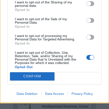
I want to opt-out of the Sharing of my
σημεία όπου καταγράφηκαν σοβαρά γεωδυναμικά
personal data.
Opted In
φαινόμενα το προηγούμενο διάστημα.
I want to opt-out of the Sale of my
Κατηγορία
Τοπική Επικαιρότητα
14 Μαϊ 2026
Personal Data.
Opted In
I want to opt-out of processing my
Personal Data for Targeted Advertising.
Opted In
Έναρξη
Προηγούμενο
1
2
3
4
I want to opt-out of Collection, Use,
Retention, Sale, and/or Sharing of my
Personal Data that Is Unrelated with the
Επόμενο
Τέλος
Σελίδα 1 από 4
Purposes for which it was collected.
Opted Out
CONFIRM
ΕΠΑΓΓΕΛΜΑΤΙΕΣ ΥΓΕΙΑΣ
Data Deletion
Data Access
Privacy Policy