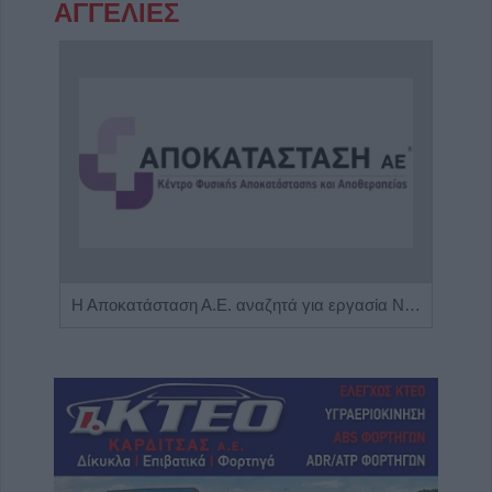
ΑΓΓΕΛΙΕΣ
Πωλείται μονοκατοικία τριών επιπέδων στο καταπράσινο Πευκόφυτο Καρδίτσας
Η Αποκατάσταση Α.Ε. αναζητά για εργασία Νοσηλευτές και Βοηθούς Νοσηλευτές