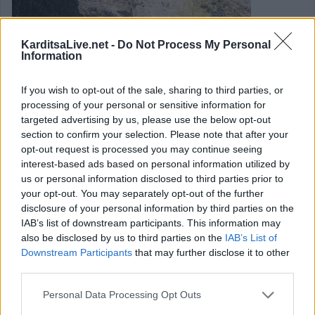
KarditsaLive.net -
Do Not Process My Personal
Information
If you wish to opt-out of the sale, sharing to third parties, or
processing of your personal or sensitive information for
targeted advertising by us, please use the below opt-out
Κλιμάκιο του Ε.Α.Γ.Μ.Ε. σε «Σκάλα» -
section to confirm your selection. Please note that after your
«Κοταβαίικα» Ανθηρού & «Άγιο
opt-out request is processed you may continue seeing
interest-based ads based on personal information utilized by
Νικόλαο» Βραγκιανών
us or personal information disclosed to third parties prior to
your opt-out. You may separately opt-out of the further
disclosure of your personal information by third parties on the
Κλιμάκιο της Ελληνικής Αρχής Γεωλογικών και
IAB’s list of downstream participants. This information may
Μεταλλευτικών Ερευνών (Ε.Α.Γ.Μ.Ε.), αποτελούμενο από
also be disclosed by us to third parties on the
IAB’s List of
τους γεωλόγους Κωνσταντίνο Γκουντούλα της Ε.Α.Γ.Μ.Ε.
Downstream Participants
that may further disclose it to other
third parties.
Κοζάνης και Γεώργιο Σπάχο της Ε.Α.Γ.Μ.Ε. Θεσσαλονίκης,
επισκέφθηκε το Δήμο Αργιθέας το τελευταίο διήμερο,
Personal Data Processing Opt Outs
πραγματοποιώντας εκτεταμένες αυτοψίες σε κρίσιμα