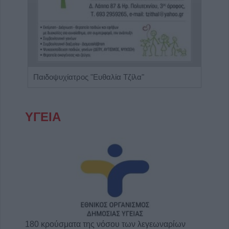
Παιδίατρος - Νεογνολόγος "Κάριν Αδάμου - Kraaijenbrink"
Παιδοψυχίατρος "Ευθαλία Τζίλα"
ΥΓΕΙΑ
180 κρούσματα της νόσου των λεγεωναρίων