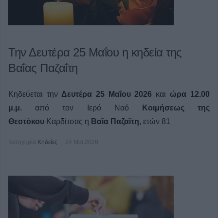
Την Δευτέρα 25 Μαΐου η κηδεία της
Βαΐας Παζαΐτη
Κηδεύεται την
Δευτέρα 25 Μαΐου 2026
και
ώρα 12.00
μ.μ.
από τον Ιερό Ναό
Κοιμήσεως της
Θεοτόκου
Καρδίτσας η
Βαΐα Παζαΐτη
, ετών 81
Κατηγορία
Κηδείες
24 Μαϊ 2026