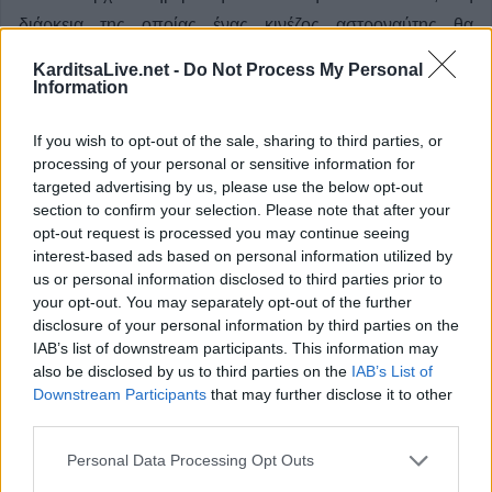
διάρκεια της οποίας ένας κινέζος αστροναύτης θα
παραμείνει για πρώτη φορά σε τροχιά έναν ολόκληρο
KarditsaLive.net -
Do Not Process My Personal
χρόνο, ένα κρίσιμης σημασίας βήμα για τη φιλοδοξία του
Information
Πεκίνου να στείλει μέχρι το 2030 ανθρώπους στη Σελήνη.
If you wish to opt-out of the sale, sharing to third parties, or
processing of your personal or sensitive information for
Κατηγορία
Επιστήμη - Τεχνολογία
24 Μαϊ 2026
targeted advertising by us, please use the below opt-out
section to confirm your selection. Please note that after your
opt-out request is processed you may continue seeing
interest-based ads based on personal information utilized by
us or personal information disclosed to third parties prior to
Έναρξη
Προηγούμενο
1
2
3
4
your opt-out. You may separately opt-out of the further
disclosure of your personal information by third parties on the
Επόμενο
Τέλος
Σελίδα 1 από 4
IAB’s list of downstream participants. This information may
also be disclosed by us to third parties on the
IAB’s List of
Downstream Participants
that may further disclose it to other
third parties.
ΕΠΑΓΓΕΛΜΑΤΙΕΣ ΥΓΕΙΑΣ
Personal Data Processing Opt Outs