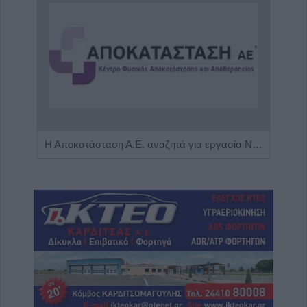
Πωλείται μονοκατοικία τριών επιπέδων στο καταπράσινο Πευκόφυτο Καρδίτσας
Η Αποκατάσταση Α.Ε. αναζητά για εργασία Νοσηλευτές και Βοηθούς Νοσηλευτές