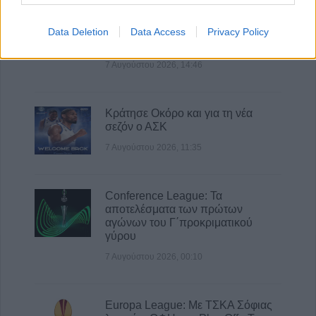
Στο ΠΠΑ Θεσσαλίας η προμήθεια
και τοποθέτηση νέας κερκίδας στο
Data Deletion
Data Access
Privacy Policy
γήπεδο Μασχολουρίου
7 Αυγούστου 2026, 14:46
Κράτησε Οκόρο και για τη νέα
σεζόν ο ΑΣΚ
7 Αυγούστου 2026, 11:35
Conference League: Τα
αποτελέσματα των πρώτων
αγώνων του Γ΄προκριματικού
γύρου
7 Αυγούστου 2026, 00:10
Europa League: Με ΤΣΚΑ Σόφιας