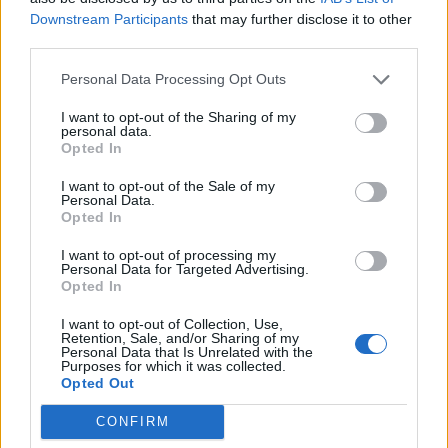
Downstream Participants
that may further disclose it to other
third parties.
Personal Data Processing Opt Outs
ΑΘΛΗΤΙΣΜΟΣ
I want to opt-out of the Sharing of my
personal data.
Η Αγγλική Ποδοσφαιρική
Opted In
Ομοσπονδία καταργεί τα
τσιμεντένια προστατευτικά γύρω
I want to opt-out of the Sale of my
Personal Data.
απ’ τον αγωνιστικό χώρο μετά
Opted In
τον…
7 Αυγούστου 2026, 19:30
I want to opt-out of processing my
Personal Data for Targeted Advertising.
Opted In
Κύπελλο Ελλάδας: Το πλήρες
I want to opt-out of Collection, Use,
πρόγραμμα του 2ου προκριματικού
Retention, Sale, and/or Sharing of my
Personal Data that Is Unrelated with the
γύρου - Στο γήπεδο του
Purposes for which it was collected.
Μακεδονικού το…
Opted Out
7 Αυγούστου 2026, 18:41
CONFIRM