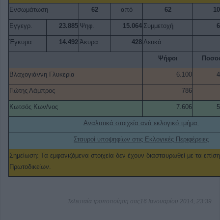
Ενσωμάτωση
62
από
62
1
Εγγεγρ.
23.885
Ψηφ.
15.064
Συμμετοχή
Έγκυρα
14.492
Άκυρα
428
Λευκά
Ψήφοι
Ποσο
Βλαχογιάννη Γλυκερία
6.100
Γιώτης Λάμπρος
786
Κωτσός Κων/νος
7.606
Αναλυτικά στοιχεία ανά εκλογικό τμήμα
Σταυροί υποψηφίων στις Εκλογικές Περιφέρειες
Σημείωση: Τα εμφανιζόμενα στοιχεία δεν έχουν διασταυρωθεί με τα επίση
Πρωτοδικείων.
Τελευταία τροποποίηση στις16 Ιανουαρίου 2014, 23:39