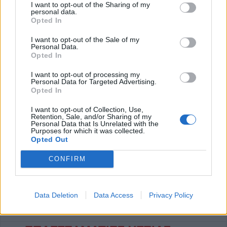
Γεωργίας απέναντι στην (τυπικά γηπεδούχο) Μακάμπι Τελ
I want to opt-out of the Sharing of my
personal data.
Αβίβ, τη συνέτριψε με το εμφατικό 3-0 κι επί της ουσίας
Opted In
έκλεισε θέση για τα play off του Europa League, όπου θα
I want to opt-out of the Sale of my
την περιμένει ο Κυπελλούχος Ελλάδας ΟΦΗ, για να
Personal Data.
Opted In
μονομαχήσουν για μία θέση στη League Phase της
διοργάνωσης.
I want to opt-out of processing my
Personal Data for Targeted Advertising.
Opted In
Europa League
Κατηγορία
Διεθνή
7 Αυγούστου 2026, 00:04
I want to opt-out of Collection, Use,
Retention, Sale, and/or Sharing of my
Personal Data that Is Unrelated with the
Συνδρομή σε αυτήν την τροφοδοσία RSS
Purposes for which it was collected.
Opted Out
CONFIRM
Έναρξη
Προηγούμενο
…
3
4
5
6
7
…
Επόμενο
Τέλος
Σελίδα 5 από 16973
Data Deletion
Data Access
Privacy Policy