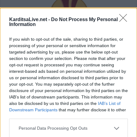
KarditsaLive.net -
Do Not Process My Personal
Information
If you wish to opt-out of the sale, sharing to third parties, or
processing of your personal or sensitive information for
targeted advertising by us, please use the below opt-out
section to confirm your selection. Please note that after your
opt-out request is processed you may continue seeing
interest-based ads based on personal information utilized by
us or personal information disclosed to third parties prior to
Europa League: Με ΤΣΚΑ Σόφιας λογικά
your opt-out. You may separately opt-out of the further
disclosure of your personal information by third parties on the
ο ΟΦΗ στα Play Off - Τα αποτελέσματα
IAB’s list of downstream participants. This information may
των πρώτων αγώνων στον Γ'
also be disclosed by us to third parties on the
IAB’s List of
Downstream Participants
that may further disclose it to other
προκριματικό
third parties.
Personal Data Processing Opt Outs
Η ΤΣΚΑ Σόφιας έκανε... παρέλαση στο Μπατούμι της