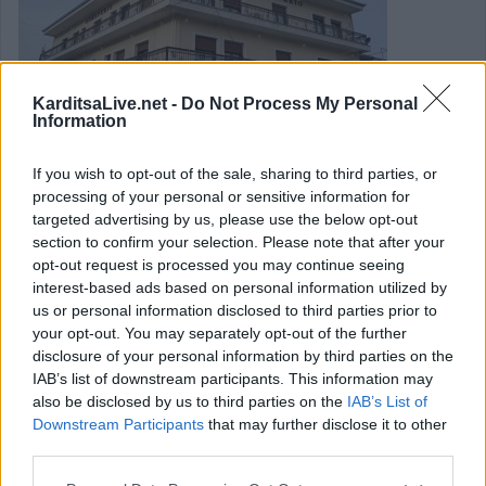
KarditsaLive.net -
Do Not Process My Personal
Information
If you wish to opt-out of the sale, sharing to third parties, or
processing of your personal or sensitive information for
targeted advertising by us, please use the below opt-out
Έγκριση μελέτης για αντικατάσταση
section to confirm your selection. Please note that after your
opt-out request is processed you may continue seeing
επικίνδυνων τσιμεντοϊστών στις Δ.Ε. του
interest-based ads based on personal information utilized by
Δήμου Σοφάδων
us or personal information disclosed to third parties prior to
your opt-out. You may separately opt-out of the further
disclosure of your personal information by third parties on the
Αντικατάσταση επικίνδυνων τσιμεντοϊστών στις Δημοτικές
IAB’s list of downstream participants. This information may
Ενότητες Άρνης, Ταμασίου, και Σοφάδων προωθεί ο
also be disclosed by us to third parties on the
IAB’s List of
Downstream Participants
that may further disclose it to other
Δήμος, με την Δημοτική Επιτροπή να λαμβάνει τις σχετικές
third parties.
αποφάσεις που θα ανοίξουν τον δρόμο για την εκτέλεση