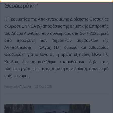
Θεοδωράκη"
Η Γραμματέας της Αποκεντρωμένης Διοίκησης Θεσσαλίας
ακύρωσε ΕΝΝΕΑ (9) αποφάσεις της Δημοτικής Επιτροπής
του Δήμου Αργιθέας που συνεδρίασε στις 30-7-2025, μετά
από προσφυγή των δημοτικών συμβούλων της
Αντιπολίτευσης , Όλγας Ηλ. Κορλού και Αθανασίου
Θεοδωράκη για το λόγο ότι η πρώτη εξ ημών, Όλγα Ηλ.
Κορλού, δεν προσκλήθηκα εμπροθέσμως, δηλ. τρεις
πλήρεις εργάσιμες ημέρες πριν τη συνεδρίαση, όπως ρητά
ορίζει ο νόμος.
Κατηγορία
Πολιτικά
11 Οκτ 2025