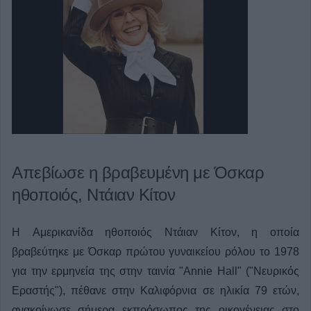
Απεβίωσε η βραβευμένη με Όσκαρ
ηθοποιός, Ντάιαν Κίτον
H Αμερικανίδα ηθοποιός Ντάιαν Κίτον, η οποία
βραβεύτηκε με Όσκαρ πρώτου γυναικείου ρόλου το 1978
για την ερμηνεία της στην ταινία "Annie Hall" ("Νευρικός
Εραστής"), πέθανε στην Καλιφόρνια σε ηλικία 79 ετών,
ανακοίνωσε σήμερα εκπρόσωπος της οικογένειας στο