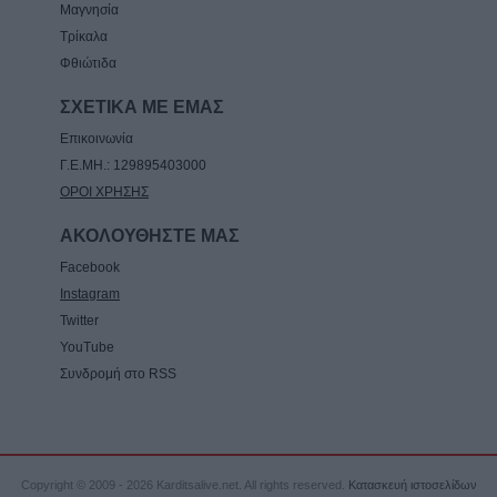
της υπόλοιπης Θεσσαλίας
Μαγνησία
Τρίκαλα
8 Αυγούστου 2026, 22:58
Φθιώτιδα
Ανασύρθηκε χωρίς τις αισθήσεις του
ηλικιωμένος από πηγάδι σε οικισμό της
ΣΧΕΤΙΚΑ ΜΕ ΕΜΑΣ
Αλεξανδρούπολης
Επικοινωνία
8 Αυγούστου 2026, 21:54
Γ.Ε.ΜΗ.: 129895403000
ΟΡΟΙ ΧΡΗΣΗΣ
ΑΚΟΛΟΥΘΗΣΤΕ ΜΑΣ
Facebook
Instagram
Twitter
YouTube
Συνδρομή στο RSS
Copyright © 2009 - 2026 Karditsalive.net. All rights reserved.
Κατασκευή ιστοσελίδων