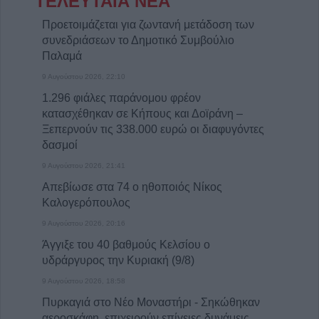
ΤΕΛΕΥΤΑΙΑ ΝΕΑ
Προετοιμάζεται για ζωντανή μετάδοση των
συνεδριάσεων το Δημοτικό Συμβούλιο
Παλαμά
9 Αυγούστου 2026, 22:10
1.296 φιάλες παράνομου φρέον
κατασχέθηκαν σε Κήπους και Δοϊράνη –
Ξεπερνούν τις 338.000 ευρώ οι διαφυγόντες
δασμοί
9 Αυγούστου 2026, 21:41
Απεβίωσε στα 74 ο ηθοποιός Νίκος
Καλογερόπουλος
9 Αυγούστου 2026, 20:16
Άγγιξε του 40 βαθμούς Κελσίου ο
υδράργυρος την Κυριακή (9/8)
9 Αυγούστου 2026, 18:58
Πυρκαγιά στο Νέο Μοναστήρι - Σηκώθηκαν
αεροσκάφη, επιχειρούν επίγειες δυνάμεις