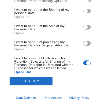
του έργου.
Personal Data Processing Opt Outs
I want to opt-out of the Sharing of my
Κατηγορία
Τοπική Επικαιρότητα
11 Οκτ 2025
personal data.
Opted In
I want to opt-out of the Sale of my
Personal Data.
Opted In
I want to opt-out of processing my
Personal Data for Targeted Advertising.
Opted In
I want to opt-out of Collection, Use,
Retention, Sale, and/or Sharing of my
Personal Data that Is Unrelated with the
Purposes for which it was collected.
Opted Out
"Ακυρώθηκαν 9 αποφάσεις της
CONFIRM
Δημοτικής Επιτροπής Αργιθέας μετά
από προσφυγή των δημοτικών
Data Deletion
Data Access
Privacy Policy
συμβούλων, Όλγ. Κορλού και Αθ.