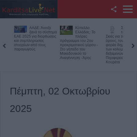
Facebook
Κύπελλο
Συμμαχία Υπέρ
Υπό έλεγ
Twitter
Ελλάδας: Το
των Πολιτών:
φωτιά σε
πλήρες
Σκιές για το κόστος, τους
δύσβατο σημείο στ
πρόγραμμα του 2ου
όρους, τον τρόπο και τον
Όλυμπο – Παραμέν
YouTube
προκριματικού γύρου -
φορέα δημοπράτησης
δυνάμεις στο σημε
Στο γήπεδο του
των κολυμβητικών
Μακεδονικού το
δεξαμενών της
Αναζήτηση
Αναγέννηση - Άρης
Περιφερειακής Αρχής
Κουρέτα
RSS
Επικοινωνία με το
Πέμπτη, 02 Οκτωβρίου
KarditsaLive.Net
2025