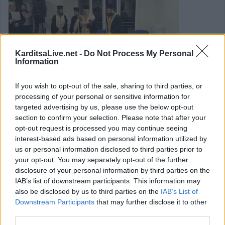
KarditsaLive.net -
Do Not Process My Personal
Information
If you wish to opt-out of the sale, sharing to third parties, or
processing of your personal or sensitive information for
targeted advertising by us, please use the below opt-out
Αγιασμός στη Σχολή Βυζαντινής
section to confirm your selection. Please note that after your
opt-out request is processed you may continue seeing
Μουσικής «Άγιος Ιωάννης ο
interest-based ads based on personal information utilized by
Δαμασκηνός»
us or personal information disclosed to third parties prior to
your opt-out. You may separately opt-out of the further
disclosure of your personal information by third parties on the
Το απόγευμα της Πέμπτης 2 Οκτωβρίου 2025, ο
IAB’s list of downstream participants. This information may
Σεβασμιώτατος Μητροπολίτης Θεσσαλιώτιδος και
also be disclosed by us to third parties on the
IAB’s List of
Downstream Participants
that may further disclose it to other
Φαναριοφερσάλων κ. Τιμόθεος τέλεσε την ακολουθία του
third parties.
Αγιασμού για την έναρξη του νέου σχολικού έτους στη