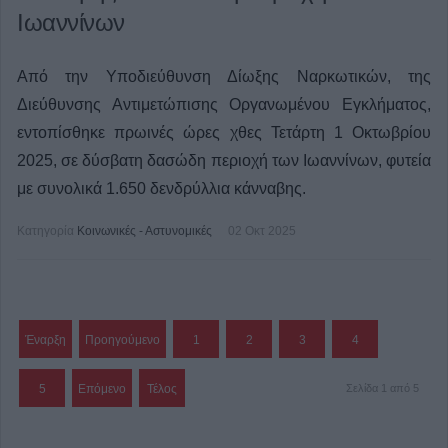
Ιωαννίνων
Από την Υποδιεύθυνση Δίωξης Ναρκωτικών, της
Διεύθυνσης Αντιμετώπισης Οργανωμένου Εγκλήματος,
εντοπίσθηκε πρωινές ώρες χθες Τετάρτη 1 Οκτωβρίου
2025, σε δύσβατη δασώδη περιοχή των Ιωαννίνων, φυτεία
με συνολικά 1.650 δενδρύλλια κάνναβης.
Κατηγορία
Κοινωνικές - Αστυνομικές
02 Οκτ 2025
Έναρξη
Προηγούμενο
1
2
3
4
5
Επόμενο
Τέλος
Σελίδα 1 από 5