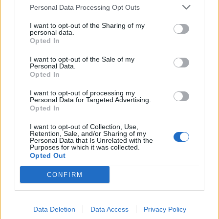
Σχολή Βυζαντινής Μουσικής «Άγιος Ιωάννης ο
Personal Data Processing Opt Outs
Δαμασκηνός» της Ιεράς Μητροπόλεως.
I want to opt-out of the Sharing of my
personal data.
Opted In
Κατηγορία
Εκδηλώσεις
02 Οκτ 2025
I want to opt-out of the Sale of my
Personal Data.
Opted In
I want to opt-out of processing my
Personal Data for Targeted Advertising.
Opted In
I want to opt-out of Collection, Use,
Retention, Sale, and/or Sharing of my
Personal Data that Is Unrelated with the
Purposes for which it was collected.
Opted Out
CONFIRM
Data Deletion
Data Access
Privacy Policy
Ιδρύθηκε Πανελλήνιος Σύλλογος