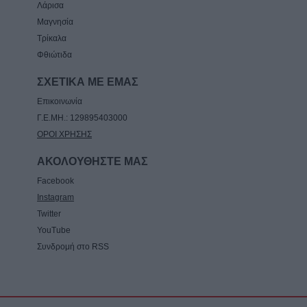
Λάρισα
αγαθά"
Μαγνησία
8 Αυγούστου 2026, 08:17
Τρίκαλα
Λαμία: Απατεώνες άρπαξαν μεγάλο
Φθιώτιδα
χρηματικό ποσό από ηλικιωμένη
ΣΧΕΤΙΚΑ ΜΕ ΕΜΑΣ
7 Αυγούστου 2026, 21:19
Επικοινωνία
Γ.Ε.ΜΗ.: 129895403000
ΟΡΟΙ ΧΡΗΣΗΣ
ΑΚΟΛΟΥΘΗΣΤΕ ΜΑΣ
Facebook
Instagram
Twitter
YouTube
Συνδρομή στο RSS