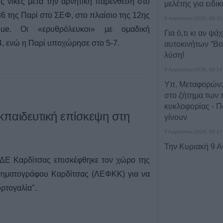
ς νίκες μετά την αρνητική παρένθεση στο
μελέτης για ειδι
6 της Παρί στο ΣΕΦ, στο πλαίσιο της 12ης
9 Αυγούστου 2026, 09:31
gue. Οι «ερυθρόλευκοι» με ομαδική
Για ό,τι κι αν ψά
, ενώ η Παρί υποχώρησε στο 5-7.
αυτοκινήτων “Βού
λύση!
9 Αυγούστου 2026, 09:14
Υπ. Μεταφορών:
στο ζήτημα των 
κυκλοφορίας - Π
κπαιδευτική επίσκεψη στη
γίνουν
9 Αυγούστου 2026, 08:17
Την Κυριακή 9 
κηδεία του Αθαν
ΣΔΕ Καρδίτσας επισκέφθηκε τον χώρο της
9 Αυγούστου 2026, 08:05
νηματογράφου Καρδίτσας (ΛΕΦΚΚ) για να
Υψηλός κίνδυνο
ρτογαλία".
Κυριακή (9/8) σ
του ν. Καρδίτσας
υπόλοιπης Θεσσ