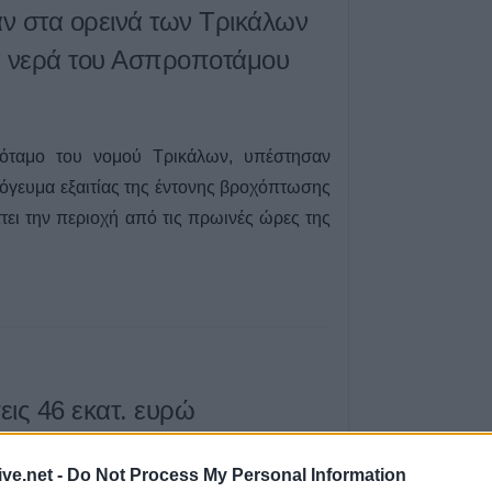
ν στα ορεινά των Τρικάλων
κεντρικής δομής
Πόλης»
 νερά του Ασπροποτάμου
8 Αυγούστου 2026, 19:33
Την Κυριακή 9 
κηδεία του Κωνσ
Βογιατζή
όταμο του νομού Τρικάλων, υπέστησαν
όγευμα εξαιτίας της έντονης βροχόπτωσης
8 Αυγούστου 2026, 19:28
τει την περιοχή από τις πρωινές ώρες της
Την Δευτέρα 10
κηδεία του Κωνσ
8 Αυγούστου 2026, 19:13
Την Κυριακή 9 
κηδεία της Θωμα
8 Αυγούστου 2026, 17:42
Μετώπη: Χωρίς τ
ις 46 εκατ. ευρώ
ανασύρθηκε από
70 αγρότες
43χρονος
ive.net -
Do Not Process My Personal Information
8 Αυγούστου 2026, 17:14