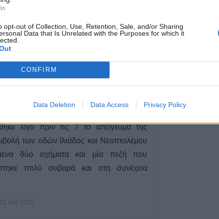
In
8 Αυγούστου 2026, 13:02
ς.
Βλάβη στο δίκτ
o opt-out of Collection, Use, Retention, Sale, and/or Sharing
ersonal Data that Is Unrelated with the Purposes for which it
οε 2025
του Παλαμά το μ
lected.
Σαββάτου (8/8)
Out
8 Αυγούστου 2026, 12:34
CONFIRM
ζή που παρασύρθηκε μετά τη
μάτων
Data Deletion
Data Access
Privacy Policy
θηκε λίγο πριν τις 7 το απόγευμα της
μβολή των οδών Ιλιάδος και Νεοπτολέμου
μενα δύο οχήματα και μία πεζή που
ίστηκε πολύ σοβαρά και στη συνέχεια
21 Νοε 2025