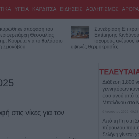
ΤΙΚΑ
ΥΓΕΙΑ
ΚΑΡΔΙΤΣΑ
ΕΙΔΗΣΕΙΣ
ΑΘΛΗΤΙΣΜΟΣ
ΑΡΘΡΑ
κυρώθηκε απόφαση του
Συνεδρίαση Επιτρο
εριφερειάρχη Θεσσαλίας
Εκτίμησης Κινδύνου
ημ. Κουρέτα για το θαλάσσιο
ισχυρούς ανέμους κα
νη Σμοκόβου
υψηλές θερμοκρασίες
ΤΕΛΕΥΤΑΙ
025
Διάθεση 1.800 
γεννητόρων κυν
φασιανού από το
Μπαλάνου στο Μ
ή στις νίκες για τον
9 Αυγούστου 2026, 09:38
Από τη Γη στη Σ
πύραυλου που 
Σελήνη γίνεται χ