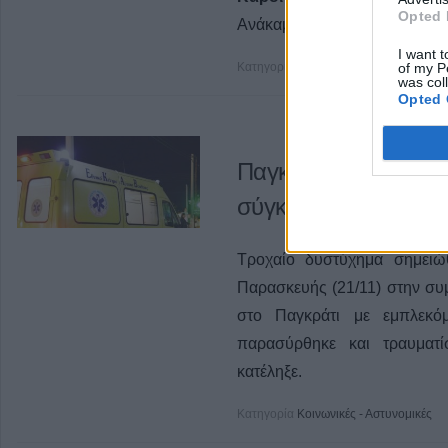
Opted 
Ανάκαμψης και Ανθεκτικότητα
I want t
of my P
Κατηγορία
Εργασία - Καρδίτσα
21 Ν
was col
Opted 
Παγκράτι: Νεκρή πε
σύγκρουση δύο οχη
Τροχαίο δυστύχημα σημειώ
Παρασκευής (21/11) στην συ
στο Παγκράτι με εμπλεκό
παρασύρθηκε και τραυματ
κατέληξε.
Κατηγορία
Κοινωνικές - Αστυνομικές