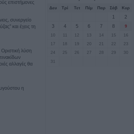
κούς επιστήμονες
Δευ
Τρί
Τετ
Πέμ
Παρ
Σάβ
Κυρ
1
2
χνεις, συνεργείο
3
4
5
6
7
8
9
ζας” και έχεις τη
10
11
12
13
14
15
16
17
18
19
20
21
22
23
 Οριστική λύση
24
25
26
27
28
29
30
πινακίδων
31
οιές αλλαγές θα
Αυγούστου η
άσιου Λαζαρίδη
ς πυρκαγιάς την
ε μεγάλο τμήμα
 και της
αλίας