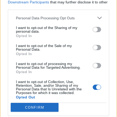
Downstream Participants
that may further disclose it to other
ΔΕΥΑ Παλαμά: Προγραμματισμένη
third parties.
διακοπή υδροδότησης την Τετάρτη 5
Personal Data Processing Opt Outs
Νοεμβρίου
I want to opt-out of the Sharing of my
personal data.
Opted In
Για προγραμματισμένη διακοπή υδροδότησης την Τετάρτη
I want to opt-out of the Sale of my
5 Νοεμβρίου ενημερώνει η ΔΕΥΑ Παλαμά.
Personal Data.
Opted In
Κατηγορία
Τοπική Επικαιρότητα
04 Νοε 2025
I want to opt-out of processing my
Personal Data for Targeted Advertising.
Opted In
I want to opt-out of Collection, Use,
Retention, Sale, and/or Sharing of my
Personal Data that Is Unrelated with the
Purposes for which it was collected.
Opted Out
CONFIRM