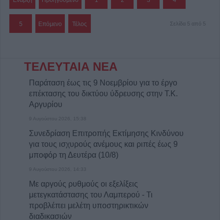
Έναρξη
Προηγούμενο
1
2
3
4
5
Επόμενο
Τέλος
Σελίδα 5 από 5
ΤΕΛΕΥΤΑΙΑ ΝΕΑ
Παράταση έως τις 9 Νοεμβρίου για το έργο
επέκτασης του δικτύου ύδρευσης στην Τ.Κ.
Αργυρίου
9 Αυγούστου 2026, 15:38
Συνεδρίαση Επιτροπής Εκτίμησης Κινδύνου
για τους ισχυρούς ανέμους και ριπές έως 9
μποφόρ τη Δευτέρα (10/8)
9 Αυγούστου 2026, 14:33
Με αργούς ρυθμούς οι εξελίξεις
μετεγκατάστασης του Λαμπερού - Τι
προβλέπει μελέτη υποστηρικτικών
διαδικασιών