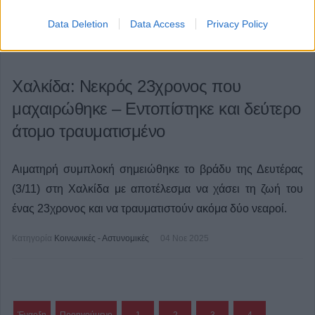
Data Deletion
Data Access
Privacy Policy
Χαλκίδα: Νεκρός 23χρονος που
μαχαιρώθηκε – Εντοπίστηκε και δεύτερο
άτομο τραυματισμένο
Αιματηρή συμπλοκή σημειώθηκε το βράδυ της Δευτέρας
(3/11) στη Χαλκίδα με αποτέλεσμα να χάσει τη ζωή του
ένας 23χρονος και να τραυματιστούν ακόμα δύο νεαροί.
Κατηγορία
Κοινωνικές - Αστυνομικές
04 Νοε 2025