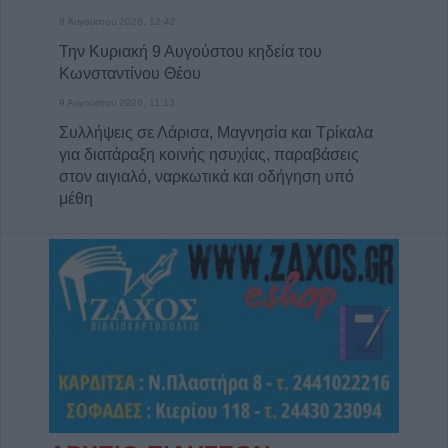
9 Αυγούστου 2026, 12:42
Την Κυριακή 9 Αυγούστου κηδεία του
Κωνσταντίνου Θέου
9 Αυγούστου 2026, 11:13
Συλλήψεις σε Λάρισα, Μαγνησία και Τρίκαλα
για διατάραξη κοινής ησυχίας, παραβάσεις
στον αιγιαλό, ναρκωτικά και οδήγηση υπό
μέθη
9 Αυγούστου 2026, 10:27
Διάθεση 1.800 νεοσσών και 235
γεννητόρων κυνηγετικού φασιανού από το
εκτροφείο Μπαλάνου στο Μουζάκι
9 Αυγούστου 2026, 09:38
Από τη Γη στη Σελήνη: Το κομμάτι πύραυλου
που προσέκρουσε στη Σελήνη γίνεται χρυσή
ευκαιρία μελέτης για ειδικούς επιστήμονες
9 Αυγούστου 2026, 09:31