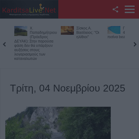
Facebook
Χ.
Σίσκος Α.
Πάρος: Ν
Twitter
Παπαδημήτριου
Βασίλειος: "Οι
4χρονο πα
(Πρόεδρος
ηλίθιοι"
πισίνα beach bar
ΔΕΥΑΚ): Στην παρούσα
YouTube
φάση δεν θα υπάρξουν
αυξήσεις στους
λογαριασμούς των
Αναζήτηση
καταναλωτών
RSS
Επικοινωνία με το
Τρίτη, 04 Νοεμβρίου 2025
KarditsaLive.Net