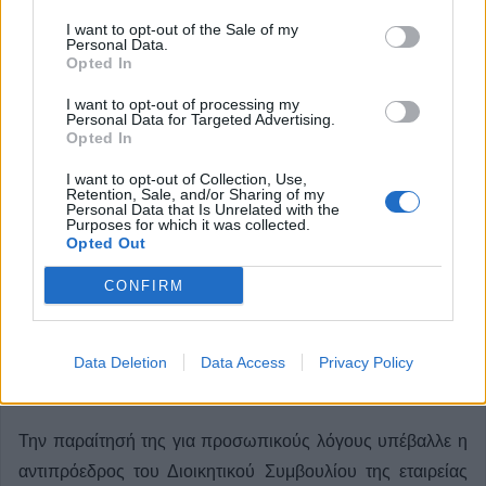
I want to opt-out of the Sale of my
Personal Data.
Opted In
I want to opt-out of processing my
Personal Data for Targeted Advertising.
Opted In
I want to opt-out of Collection, Use,
Retention, Sale, and/or Sharing of my
Personal Data that Is Unrelated with the
Purposes for which it was collected.
Opted Out
CONFIRM
Παραιτήθηκαν η Αντιπρόεδρος των
Λουτρών Σμοκόβου και ένα ακόμα
Data Deletion
Data Access
Privacy Policy
μέλος του Δ.Σ.
Την παραίτησή της για προσωπικούς λόγους υπέβαλλε η
αντιπρόεδρος του Διοικητικού Συμβουλίου της εταιρείας