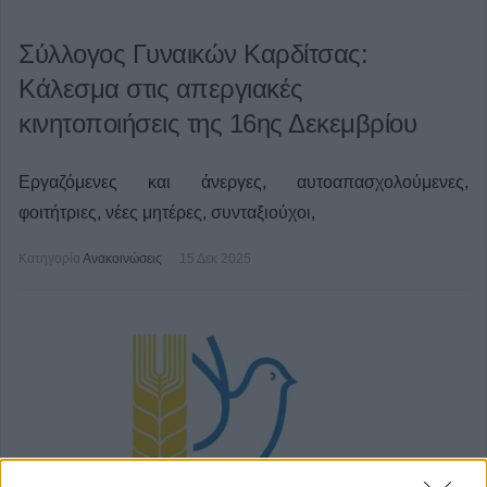
Σύλλογος Γυναικών Καρδίτσας:
Κάλεσμα στις απεργιακές
κινητοποιήσεις της 16ης Δεκεμβρίου
Εργαζόμενες και άνεργες, αυτοαπασχολούμενες,
φοιτήτριες, νέες μητέρες, συνταξιούχοι,
Κατηγορία
Ανακοινώσεις
15 Δεκ 2025