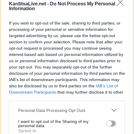
KarditsaLive.net -
Do Not Process My Personal
Information
If you wish to opt-out of the sale, sharing to third parties, or
Κάλεσμα της Επιτροπής Ειρήνης
processing of your personal or sensitive information for
Καρδίτσας στις συγκεντρώσεις της
targeted advertising by us, please use the below opt-out
section to confirm your selection. Please note that after your
Τετάρτης 16 Δεκεμβρίου
opt-out request is processed you may continue seeing
interest-based ads based on personal information utilized by
Η Επιτροπή Ειρήνης Καρδίτσας, μέλος της Ελληνικής
us or personal information disclosed to third parties prior to
your opt-out. You may separately opt-out of the further
Επιτροπής για τη Διεθνή Ύφεση και Ειρήνη (ΕΕΔΥΕ)
disclosure of your personal information by third parties on the
καταδικάζει με τον πιο κατηγορηματικό τρόπο τον
IAB’s list of downstream participants. This information may
αντιλαϊκό πολεμικό προϋπολογισμό της φτώχειας για το
also be disclosed by us to third parties on the
IAB’s List of
Downstream Participants
that may further disclose it to other
2026.
third parties.
Κατηγορία
Ανακοινώσεις
15 Δεκ 2025
Personal Data Processing Opt Outs
I want to opt-out of the Sharing of my
personal data.
Opted In