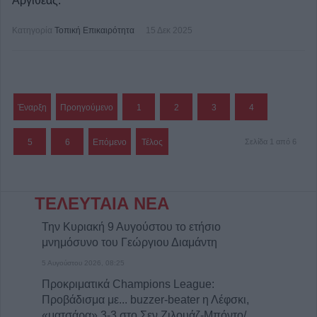
Αργιθέας.
Κατηγορία
Τοπική Επικαιρότητα
15 Δεκ 2025
Έναρξη
Προηγούμενο
1
2
3
4
5
6
Επόμενο
Τέλος
Σελίδα 1 από 6
ΤΕΛΕΥΤΑΙΑ ΝΕΑ
Την Κυριακή 9 Αυγούστου το ετήσιο
μνημόσυνο του Γεώργιου Διαμάντη
5 Αυγούστου 2026, 08:25
Προκριματικά Champions League:
Προβάδισμα με... buzzer-beater η Λέφσκι,
«ματσάρα» 3-3 στο Σεν Ζιλουάζ-Μπόντο/