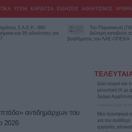
ΤΙΚΑ
ΥΓΕΙΑ
ΚΑΡΔΙΤΣΑ
ΕΙΔΗΣΕΙΣ
ΑΘΛΗΤΙΣΜΟΣ
ΑΡΘΡΑ
ημόσιες Σ.Α.Ε.Κ.: 860
Την Παρασκευή (7/8
μήματα και 95 ειδικότητες για
δεύτερη καταβολή τ
27
βοηθήματος του ΛΑΕ-ΟΠΕΚΑ
ΤΕΛΕΥΤΑΙ
Δύο νεκροί και έ
μετωπική ΙΧ με 
δρόμο Αμφίπολη
7 Αυγούστου 2026, 09:00
επτάδα» αντιδημάρχων του
Μία προσφορά κ
για τον ανάδοχο
ο 2026
εργασίες αποκα