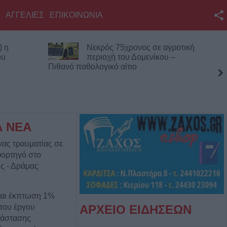
ΑΓΓΕΛΙΕΣ
ΕΠΙΚΟΙΝΩΝΙΑ
Facebook
) η
Νεκρός 75χρονος σε αγροτική
Twitter
ου
περιοχή του Δομενίκου –
Πιθανό παθολογικό αίτιο
YouTube
Αναζήτηση
RSS
Α ΝΕΑ
Επικοινωνία με το
νας τραυματίας σε
KarditsaLive.Net
φορτηγό στο
ς - Δράμας
αι έκπτωση 1%
 του έργου
ΑΡΧΕΙΟ ΕΙΔΗΣΕΩΝ
τάστασης