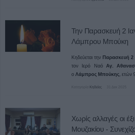
Την Παρασκευή 2 Ιαν
Λάμπρου Μπούκη
Κηδεύεται την
Παρασκευή 2 
τον Ιερό Ναό
Αγ. Αθανασ
ο
Λάμπρος Μπούκης
, ετών 
Κατηγορία
Κηδείες
31 Δεκ 2025
Χωρίς αλλαγές οι έξ
Μουζακίου - Συνεχίζο