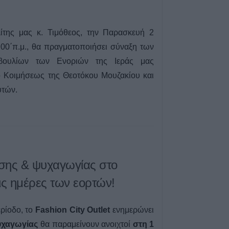
της μας κ. Τιμόθεος, την Παρασκευή 2
:00΄π.μ., θα πραγματοποιήσει σύναξη των
βουλίων των Ενοριών της Ιεράς μας
 Κοιμήσεως της Θεοτόκου Μουζακίου και
υτών.
ασης & ψυχαγωγίας στο
τις ημέρες των εορτών!
ρίοδο, το
Fashion City Outlet
ενημερώνει
ψυχαγωγίας
θα παραμείνουν ανοιχτοί
στ
η
1