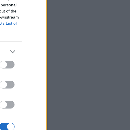
 personal
ιά: Μοτοσικλέτα
out of the
 νταλίκα – Στο
 downstream
δηγός
B’s List of
νελήφθησαν δύο
θάνατο 72χρονου
αυτοκίνητο
7 Αυγούστου η
άσιου Ταξιάρχη
ργική έκταση
σάλων – Τέθηκε
χο το βράδυ της
ο)
Κ.: 860 τμήματα