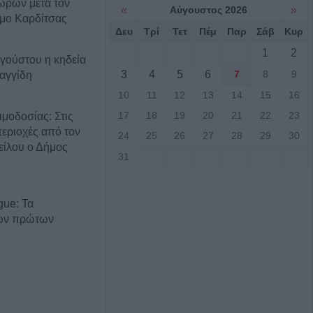
ώρων μετά τον
«
Αύγουστος 2026
»
ήμο Καρδίτσας
Δευ
Τρί
Τετ
Πέμ
Παρ
Σάβ
Κυρ
1
2
γούστου η κηδεία
3
4
5
6
7
8
9
αγγίδη
10
11
12
13
14
15
16
17
18
19
20
21
22
23
ιμοδοσίας: Στις
εριοχές από τον
24
25
26
27
28
29
30
Νείλου ο Δήμος
31
gue: Τα
των πρώτων
ροκριματικού
 Με ΤΣΚΑ Σόφιας
 Play Off - Τα