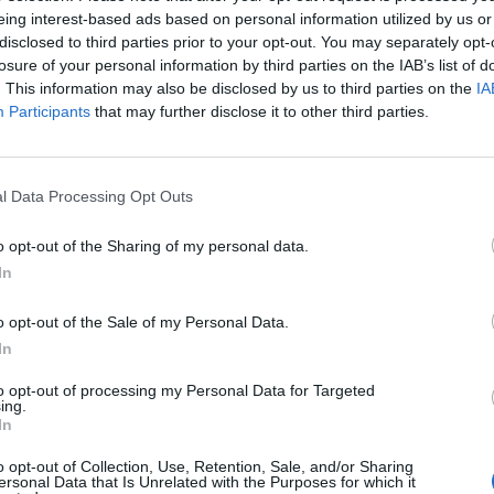
eing interest-based ads based on personal information utilized by us or
Τροχαίο στην Αγ
disclosed to third parties prior to your opt-out. You may separately opt-
συγκρούστηκε με
losure of your personal information by third parties on the IAB’s list of
νοσοκομείο ο ο
. This information may also be disclosed by us to third parties on the
IA
6 Αυγούστου 2026, 19:15
Participants
that may further disclose it to other third parties.
αντα τραγούδησαν στον
Άνω Λιόσια: Συ
κ. Βασίλη Τσιάκο
άνδρες για τον 
που βρέθηκε σε 
l Data Processing Opt Outs
ρισε το πρωί της Τετάρτης το Δημαρχείο
6 Αυγούστου 2026, 17:50
o opt-out of the Sharing of my personal data.
ά παιδιά τραγούδησαν τα κάλαντα της
Την Παρασκευή 
In
κηδεία του Αθαν
6 Αυγούστου 2026, 17:46
o opt-out of the Sale of my Personal Data.
Πυρκαγιά σε γεω
In
στην Κρήνη Φαρ
υπό μερικό έλεγ
to opt-out of processing my Personal Data for Targeted
ing.
Πέμπτης (+Βίντε
In
η και προστασία του
6 Αυγούστου 2026, 17:36
o opt-out of Collection, Use, Retention, Sale, and/or Sharing
στάσεων και μέτρων
Δημόσιες Σ.Α.Ε.
ersonal Data that Is Unrelated with the Purposes for which it