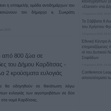
κοινόχρηστων χ
νει η επταμελής ομάδα αντιδημάρχων του
«Daniel» στο Δ
σιώνουν τον δήμαρχο κ. Σωκράτη
7 Αυγούστου 2026, 08:56
Το Σάββατο 8 Αυ
του Χρήστου Φρ
Δεκ 2025
7 Αυγούστου 2026, 08:42
Εθνικό Κέντρο Α
επηρεαζόμενες π
ιό του Δυτικού 
 από 800 ζώα σε
Σοφάδων
ες του Δήμου Καρδίτσας -
7 Αυγούστου 2026, 08:24
α 2 κρούσματα ευλογιάς
Conference Lea
αποτελέσματα 
αγώνων του Γ΄π
ώα θα οδηγηθούν σε θανάτωση λόγω
γύρου
άτων ευλογιάς των αιγοπροβάτων σε δύο
7 Αυγούστου 2026, 00:10
ς στο νομό Καρδίτσας.
Europa League:
λογικά ο ΟΦΗ στα