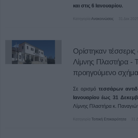
και
στις
6
Ιανουα
ρίου
.
Κατηγορία
Ανακοινώσεις
31 Δεκ 202
Ορίστηκαν τέσσερις 
Λίμνης Πλαστήρα - Τ
προηγούμενο σχήμ
Σε ορισμό
τεσσάρων αντιδ
Ιανουαρίου έως 31 Δεκεμβ
Λίμνης Πλαστήρα κ. Παναγιώ
Κατηγορία
Τοπική Επικαιρότητα
31 