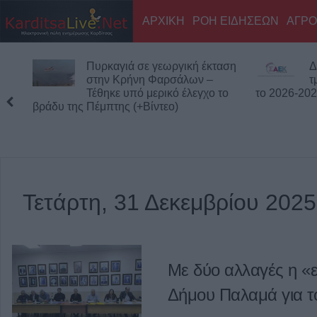
ΑΡΧΙΚΗ
ΡΟΗ ΕΙΔΗΣΕΩΝ
ΑΓΡΟ
Πυρκαγιά σε γεωργική έκταση
Δ
στην Κρήνη Φαρσάλων –
τ
Τέθηκε υπό μερικό έλεγχο το
το 2026-20
βράδυ της Πέμπτης (+Βίντεο)
Τετάρτη, 31 Δεκεμβρίου 2025
Με δύο αλλαγές η «
Δήμου Παλαμά για τ