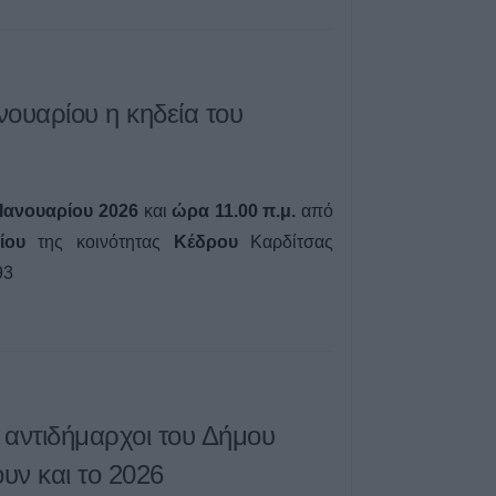
αποτελέσματα 
αγώνων στον Γ' 
7 Αυγούστου 2026, 00:04
“Ciao espresso b
ουαρίου η κηδεία του
τώρα η δική σου
6 Αυγούστου 2026, 23:51
Με την πλάτη στ
Ιανουαρίου 2026
και
ώρα 11.00 π.μ.
από
Ήττα εντός (0-1)
ίου
της κοινότητας
Κέδρου
Καρδίτσας
Άντερλεχτ
93
6 Αυγούστου 2026, 22:57
Πλήρως επισκέψ
αρχαιολογικοί χώ
Καρδίτσας, δυνα
και σε άλλους τέ
6 Αυγούστου 2026, 22:48
ι αντιδήμαρχοι του Δήμου
Σύγκρουση δύο 
υν και το 2026
Γερμανία – Πάν
τραυματίες