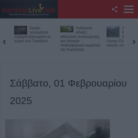
Facebook
άρι
Ανάκληση
27ος
Θαν
Twitter
υμάτισε
ειδικής
Κολυμβητικός
τρο
ωμένη σε
αθλητικής αναγνώρισης
Διάπλους
33χ
ικάλων
για τέσσερα
Λίμνης Πλαστήρα: Οι
μοτοσικλετισ
YouTube
ποδοσφαιρικά σωματεία
νικητές των αγώνων
Πιερία
της Καρδίτσας
Αναζήτηση
RSS
Σάββατο, 01 Φεβρουαρίου
Επικοινωνία με το
KarditsaLive.Net
2025