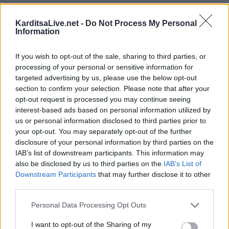
KarditsaLive.net -
Do Not Process My Personal
Information
If you wish to opt-out of the sale, sharing to third parties, or
processing of your personal or sensitive information for
targeted advertising by us, please use the below opt-out
section to confirm your selection. Please note that after your
opt-out request is processed you may continue seeing
interest-based ads based on personal information utilized by
us or personal information disclosed to third parties prior to
your opt-out. You may separately opt-out of the further
disclosure of your personal information by third parties on the
IAB’s list of downstream participants. This information may
Η Δ.Τ.Υ. του Δήμου Καρδίτσας θα
also be disclosed by us to third parties on the
IAB’s List of
Downstream Participants
that may further disclose it to other
επιβλέπει έργα του Δήμου Αργιθέας
third parties.
Personal Data Processing Opt Outs
Απόφαση υπογραφής προγραμματικής σύμβασης με τον
Δήμο Καρδίτσας, ενέκρινε η Δημοτική Επιτροπή Αργιθέας,
I want to opt-out of the Sharing of my