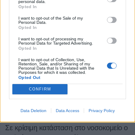
personal data.
προκειμένου η Τεχνική Υπηρεσία του πρώτου να
Opted In
αναλαμβάνει την επίβλεψη έργων του ορεινού Δήμου.
I want to opt-out of the Sale of my
Personal Data.
Κατηγορία
Τοπική Επικαιρότητα
01 Φεβ 2025
Opted In
I want to opt-out of processing my
Personal Data for Targeted Advertising.
Opted In
I want to opt-out of Collection, Use,
Retention, Sale, and/or Sharing of my
Personal Data that Is Unrelated with the
Purposes for which it was collected.
Opted Out
CONFIRM
Data Deletion
Data Access
Privacy Policy
Σε κρίσιμη κατάσταση στο νοσοκομείο ο