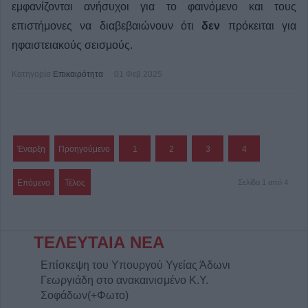
εμφανίζονται ανήσυχοι για το φαινόμενο και τους
επιστήμονες να διαβεβαιώνουν ότι
δεν
πρόκειται για
ηφαιστειακούς σεισμούς.
Κατηγορία
Επικαιρότητα
01 Φεβ 2025
Έναρξη
Προηγούμενο
1
2
3
4
Επόμενο
Τέλος
Σελίδα 1 από 4
ΤΕΛΕΥΤΑΙΑ ΝΕΑ
Επίσκεψη του Υπουργού Υγείας Άδωνι
Γεωργιάδη στο ανακαινισμένο Κ.Y.
Σοφάδων(+Φωτο)