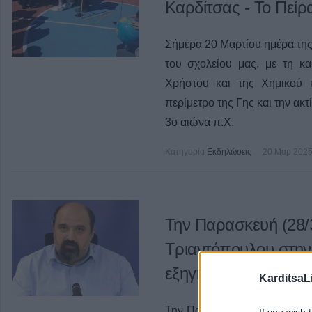
Καρδίτσας - Το Πεί
Σήμερα 20 Μαρτίου ημέρα της 
του σχολείου μας, με τη κ
Χρήστου και της Χημικού 
περίμετρο της Γης και την ακ
3ο αιώνα π.Χ.
Κατηγορία
Εκδηλώσεις
20 Μαρ 202
Την Παρασκευή (28/3
Τριαντόπουλου στην
εξηγήσεων
KarditsaL
Την Παρασκευή 28 Μαρτίου κα