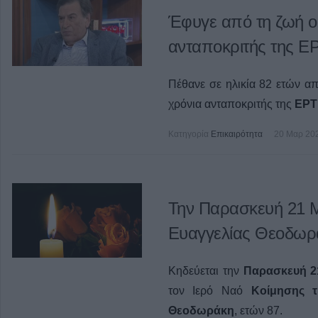
Έφυγε από τη ζωή ο
ανταποκριτής της Ε
Πέθανε σε ηλικία 82 ετών α
χρόνια ανταποκριτής της
ΕΡΤ
Κατηγορία
Επικαιρότητα
20 Μαρ 20
Την Παρασκευή 21 Μ
Ευαγγελίας Θεοδωρ
Κηδεύεται την
Παρασκευή 21
τον Ιερό Ναό
Κοίμησης τ
Θεοδωράκη
, ετών 87.