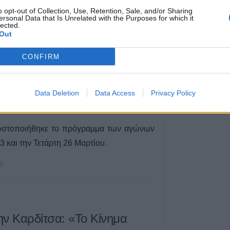
υσα της Βουλής.
Το Σάββατο 8 Αυ
o opt-out of Collection, Use, Retention, Sale, and/or Sharing
ersonal Data that Is Unrelated with the Purposes for which it
της Βάιας Χασο
lected.
Μαρ 2025
Out
7 Αυγούστου 2026, 13:14
Στο 3,4% ο πλη
CONFIRM
Ιούλιο του 2026
ΕΛΣΤΑΤ
 πρόγραμμα των
7 Αυγούστου 2026, 13:03
Data Deletion
Data Access
Privacy Policy
22, 23 & 26 Μαρτίου
Μαγνησία: Χωρίς
της ανασύρθηκε
Άφησσο
ωστοποιήθηκε το πρόγραμμα των αγώνων
7 Αυγούστου 2026, 13:00
3 και την Τετάρτη 26 Μαρτίου.
25
ην Καρδίτσα: «Το Κίνημα