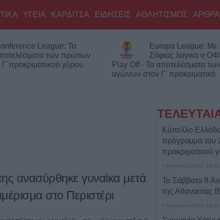
ΤΙΚΑ
ΥΓΕΙΑ
ΚΑΡΔΙΤΣΑ
ΕΙΔΗΣΕΙΣ
ΑΘΛΗΤΙΣΜΟΣ
ΑΡΘΡΑ
onference League: Τα
Europa League: Με
ποτελέσματα των πρώτων
Σόφιας λογικά ο ΟΦ
 Γ΄προκριματικού γύρου
Play Off - Τα αποτελέσματα τ
αγώνων στον Γ' προκριματικό
ΤΕΛΕΥΤΑΙ
Κύπελλο Ελλάδα
πρόγραμμα του 
προκριματικού 
7 Αυγούστου 2026, 18:41
 της ανασύρθηκε γυναίκα μετά
Το Σάββατο 8 Αυ
της Αθανασίας 
μέρισμα στο Περιστέρι
7 Αυγούστου 2026, 18:20