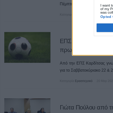
Πέμπτης 20 Μαρτίου, σε αίθο
I want t
of my P
was col
Κατηγορία
Τοπική Επικαιρότητα
20 
Opted 
ΕΠΣ Καρδίτσας: Το
πρωταθλημάτων για 
Από την ΕΠΣ Καρδίτσας γν
για το Σαββατοκύριακο 22 & 2
Κατηγορία
Ερασιτεχνικό
20 Μαρ 20
Γιώτα Πούλου από τ