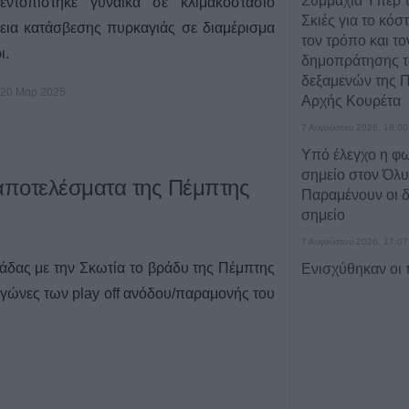
Συμμαχία Υπέρ 
εντοπίστηκε γυναίκα σε κλιμακοστάσιο
Σκιές για το κόσ
κεια κατάσβεσης πυρκαγιάς σε διαμέρισμα
τον τρόπο και τ
ι.
δημοπράτησης τ
δεξαμενών της Π
20 Μαρ 2025
Αρχής Κουρέτα
7 Αυγούστου 2026, 18:00
Υπό έλεγχο η φω
σημείο στον Όλ
 αποτελέσματα της Πέμπτης
Παραμένουν οι δ
σημείο
7 Αυγούστου 2026, 17:07
άδας με την Σκωτία το βράδυ της Πέμπτης
Ενισχύθηκαν οι
δυνάμεις στην π
αγώνες των play off ανόδου/παραμονής του
αγροτοδασική έκ
Κορίνθου
7 Αυγούστου 2026, 16:58
Το Σάββατο 8 Αυ
του Δημήτριου Α