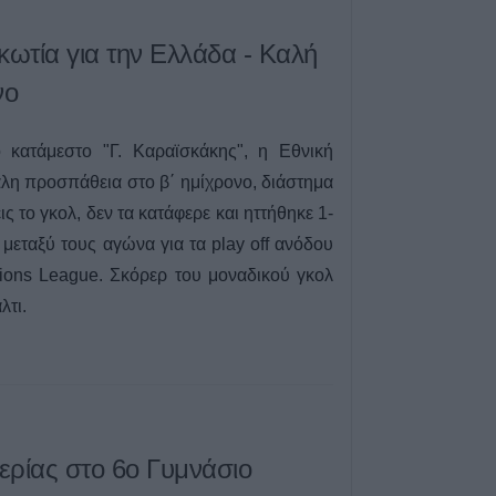
7 Αυγούστου 2026, 16:51
κωτία για την Ελλάδα - Καλή
Κορυφώνεται η 
Αυγούστου – Χιλ
νο
αναχωρούν από 
7 Αυγούστου 2026, 16:36
ο κατάμεστο "Γ. Καραϊσκάκης", η Εθνική
ΥΠΑΑΤ: Πρόσθετ
άλη προσπάθεια στο β΄ ημίχρονο, διάστημα
εκατ. ευρώ για 
ς το γκολ, δεν τα κατάφερε και ηττήθηκε 1-
κτηνοτροφίας
μεταξύ τους αγώνα για τα play off ανόδου
7 Αυγούστου 2026, 16:06
ions League. Σκόρερ του μοναδικού γκολ
2,3 εκατ. ευρώ α
λτι.
Παιδείας για τη 
στο Πανεπιστήμ
7 Αυγούστου 2026, 15:39
Υπεγράφη η σύμ
για την αποκατά
οδικό δίκτυο των
ερίας στο 6ο Γυμνάσιο
Βραγκιανών, Στε