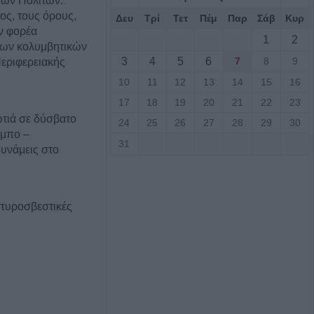
των Πολιτών:
τος, τους όρους,
Δευ
Τρί
Τετ
Πέμ
Παρ
Σάβ
Κυρ
ον φορέα
1
2
ων κολυμβητικών
3
4
5
6
7
8
9
εριφερειακής
10
11
12
13
14
15
16
17
18
19
20
21
22
23
τιά σε δύσβατο
24
25
26
27
28
29
30
υμπο –
31
υνάμεις στο
 πυροσβεστικές
υρκαγιά σε
ταση στο Στεφάνι
γούστου η κηδεία
ρβανίτη - Αδάμου