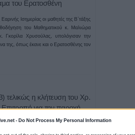
Καρυάς, Ελληνι
ραμα του Ερατοσθένη
7 Αυγούστου 2026, 15:34
Ιερά Μητρόπολη
Εαρινής Ισημερίας οι μαθητές της Β΄τάξης
Μητροπολίτη κ. 
αθοδήγηση του Μαθηματικού κ. Μαλιώρα
διήμερο 8 & 9 Α
κ. Γκορίλα Χρυσούλας, υπολόγισαν την
7 Αυγούστου 2026, 15:07
τίνα της, όπως έκανε και ο Ερατοσθένης τον
Άνοιξε η πρόσκ
Περιφέρεια Θεσσ
Δήμο Παλαμά γι
5
πριν την μετεγκ
Μεταμόρφωσης
7 Αυγούστου 2026, 15:02
Στο ΠΠΑ Θεσσαλ
) τελικώς η κλήτευση του Χρ.
και τοποθέτηση 
 Επιτροπή για την παροχή
γήπεδο Μασχολ
7 Αυγούστου 2026, 14:46
ive.net -
Do Not Process My Personal Information
Απορρίφθηκαν α
εισαγγελέα του 
ι ώρα δέκα το πρωί και όχι την ερχόμενη