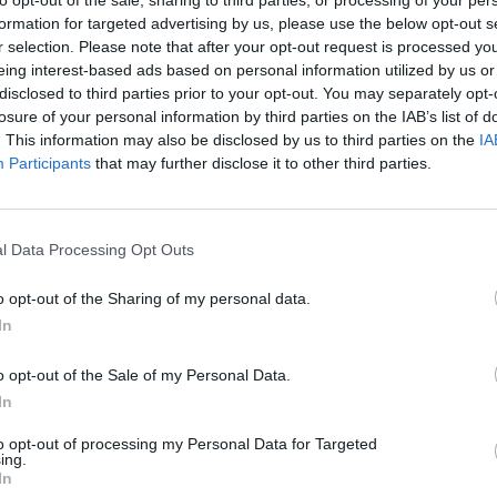
to opt-out of the sale, sharing to third parties, or processing of your per
αιτήσεις για τη
formation for targeted advertising by us, please use the below opt-out s
ει γνωστό, ορίστηκε η επόμενη συνεδρίαση
αρχείο της υπόθ
r selection. Please note that after your opt-out request is processed y
ιτροπής στην οποία ο κ. Χρήστος
τηλεφωνικών υ
eing interest-based ads based on personal information utilized by us or
την παροχή εξηγήσεων.
disclosed to third parties prior to your opt-out. You may separately opt-
7 Αυγούστου 2026, 14:26
losure of your personal information by third parties on the IAB’s list of
Επιχορηγήσεις 
. This information may also be disclosed by us to third parties on the
IA
το Υπ. Πολιτισμ
Participants
that may further disclose it to other third parties.
πολιτιστικά φεσ
πραγματοποιούντ
Καρδίτσας
η Υποεπιτροπή Ορεινών
l Data Processing Opt Outs
7 Αυγούστου 2026, 14:18
 Καρδιτσιωτών ομιλητών
Συνεδριάζει την 
o opt-out of the Sharing of my personal data.
Αυγούστου το Δ
In
Συμβούλιο Λίμν
7 Αυγούστου 2026, 14:05
o opt-out of the Sale of my Personal Data.
ς
Υποεπιτροπής Ορεινών Περιοχών
, με
In
Την Κυριακή 9 Α
ομό Καρδίτσας καθώς το θέμα της ήταν η
40ήμερο μνημόσ
to opt-out of processing my Personal Data for Targeted
Κουκουνή
οχών με παράδειγμα τον Ορεινό όγκο της
ing.
In
πό το πρωί, μέχρι αργά το μεσημέρι της
7 Αυγούστου 2026, 13:59