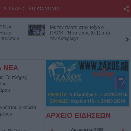
ΑΓΓΕΛΙΕΣ
ΕΠΙΚΟΙΝΩΝΙΑ
Facebook
 ΤΣΚΑ
Με την πλάτη στον τοίχο ο
Twitter
Η στα
ΠΑΟΚ - Ήττα εντός (0-1) από
ων πρώτων
την Άντερλεχτ
YouTube
τέσσ
Αναζήτηση
RSS
Α ΝΕΑ
ς: Το πλήρες
Επικοινωνία με το
2ου
KarditsaLive.Net
γύρου
γούστου η κηδεία
Βρέκου
ΑΡΧΕΙΟ ΕΙΔΗΣΕΩΝ
«
Αύγουστος 2026
»