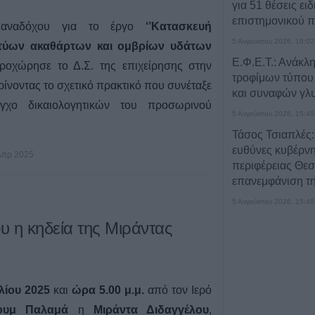
για 51 θέσεις ει
επιστημονικού 
ύ αναδόχου για το έργο
‘’Κατασκευή
5 Αυγούστου 2026, 16:02
τύων ακαθάρτων και ομβρίων υδάτων
Ε.Φ.Ε.Τ.: Ανάκ
οχώρησε το Δ.Σ. της επιχείρησης στην
τροφίμων τύπου
ρίνοντας το σχετικό πρακτικό που συνέταξε
και συναφών γλ
γχο δικαιολογητικών του προσωρινού
5 Αυγούστου 2026, 15:48
Τάσος Τσιαπλές:
ευθύνες κυβέρνη
Απρ 2025
περιφέρειας Θεσ
επανεμφάνιση τη
5 Αυγούστου 2026, 15:40
40 νέα κράνη για
ου η κηδεία της Μιράντας
αστυνομικούς τη
Λάρισας
5 Αυγούστου 2026, 15:26
λίου 2025
και
ώρα 5.00 μ.μ.
από τον Ιερό
Πρόσκληση Υπο
Ρουμ Παλαμά
η
Μιράντα Διδαγγέλου
,
Υποψηφιοτήτων 