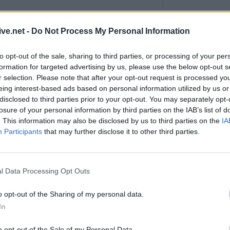
οικοδόμους
5 Αυγούστου 2026, 13:10
ive.net -
Do Not Process My Personal Information
λίου 2025
και
ώρα 4.30 μ.μ.
από τον Ιερό
Έργο 750.000 ευ
ριο Αγίας Παρασκευής)
Καρδίτσας η
καθαρισμό του Ρ
to opt-out of the sale, sharing to third parties, or processing of your per
αποκατάσταση 
formation for targeted advertising by us, please use the below opt-out s
αντιπλημμυρικ
r selection. Please note that after your opt-out request is processed y
eing interest-based ads based on personal information utilized by us or
5 Αυγούστου 2026, 13:07
disclosed to third parties prior to your opt-out. You may separately opt-
Στη Χαλ με 20 εκ
losure of your personal information by third parties on the IAB’s list of
Κωνσταντής Τζο
. This information may also be disclosed by us to third parties on the
IA
5 Αυγούστου 2026, 12:53
Participants
that may further disclose it to other third parties.
ική διαδικασία η διαμόρφωση
"Ξεπέταξαν" 102
τιών - διαδρομών Δήμου
αποφάσεων μέσα 
στην Περιφερει
l Data Processing Opt Outs
Θεσσαλίας
o opt-out of the Sharing of my personal data.
5 Αυγούστου 2026, 12:45
 δημοπράτηση με ανοικτή διαδικασία, του
In
ΑΔΕΔΥ Καρδίτσα
άμενων μονοπατιών-διαδρομών Δήμου
χέρια από τον π
o opt-out of the Sale of my Personal Data.