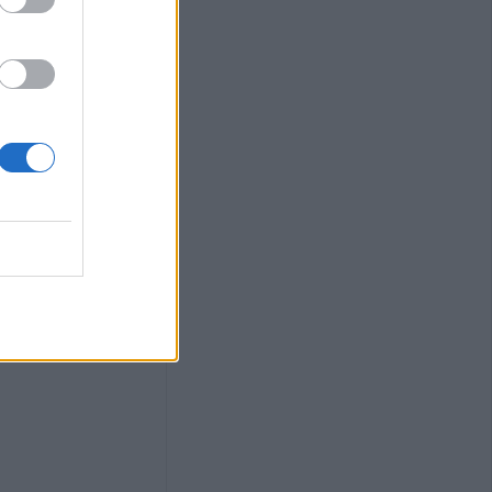
ου Λάρισας!"
σε σοβαρά
ωριό των
κρασίες του
μάζουν τα
τοκινήτου
ό κάθε άλλη
ς: "Να λυθεί τη
οδο, το
ψης συνοδών σε
όγια παιδιών
είων, που
Λ στην Θεσσαλία"