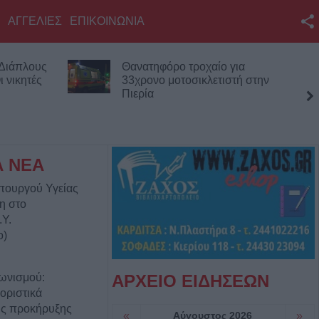
ΑΓΓΕΛΙΕΣ
ΕΠΙΚΟΙΝΩΝΙΑ
Facebook
 Διάπλους
Θανατηφόρο τροχαίο για
Twitter
 νικητές
33χρονο μοτοσικλετιστή στην
Πιερία
YouTube
Αναζήτηση
RSS
Α ΝΕΑ
πουργού Υγείας
Επικοινωνία με το
η στο
KarditsaLive.Net
.Y.
ο)
ωνισμού:
ΑΡΧΕΙΟ ΕΙΔΗΣΕΩΝ
οριστικά
ης προκήρυξης
«
Αύγουστος 2026
»