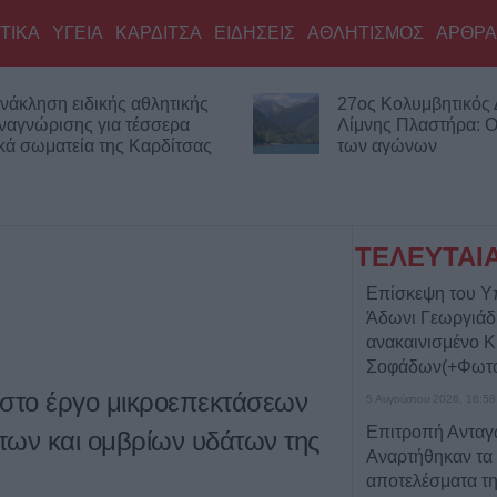
ΤΙΚΑ
ΥΓΕΙΑ
ΚΑΡΔΙΤΣΑ
ΕΙΔΗΣΕΙΣ
ΑΘΛΗΤΙΣΜΟΣ
ΑΡΘΡΑ
νάκληση ειδικής αθλητικής
27ος Κολυμβητικός
ναγνώρισης για τέσσερα
Λίμνης Πλαστήρα: Οι
κά σωματεία της Καρδίτσας
των αγώνων
ΤΕΛΕΥΤΑΙ
Επίσκεψη του Υ
Άδωνι Γεωργιάδ
ανακαινισμένο Κ
Σοφάδων(+Φωτ
 στο έργο μικροεπεκτάσεων
5 Αυγούστου 2026, 16:58
Επιτροπή Ανταγ
των και ομβρίων υδάτων της
Αναρτήθηκαν τα 
αποτελέσματα τ