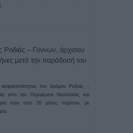
«Διαχείριση Περ
2.
(2026–2027)
5 Αυγούστου 2026, 15:14
Προγραμματισμέ
ηλεκτροδότησης 
στις Τ.Κ. Σμοκόβ
ς Ροδιάς – Γόννων, άρχισαν
Λουτροπηγής, Θ
Αηδονοχωρίου, 
ήνες μετά την παράδοσή του
Ρεντίνας
5 Αυγούστου 2026, 15:04
Εξωδικαστικός 
Ρυθμίσεις οφει
 ασφαλτοτάπητας του δρόμου Ροδιάς –
εκατ. ευρώ μέσα 
κε απο την Περιφέρεια Θεσσαλίας και
2026
ρία πριν απο 20 μήνες περίπου, με
5 Αυγούστου 2026, 14:50
υρώ.
Τα προσωρινά α
τις 116 προσλήψ
καθαριότητα τω