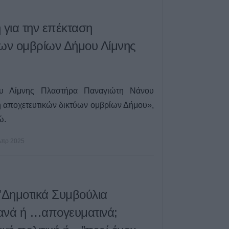
5 Αυγούστου 2026, 11:22
 για την επέκταση
ύων ομβρίων Δήμου Λίμνης
υ Λίμνης Πλαστήρα Παναγιώτη Νάνου
η αποχετευτικών δικτύων ομβρίων Δήμου»,
ώ.
Απρ 2025
Δημοτικά Συμβούλια
ανά ή …απογευματινά;