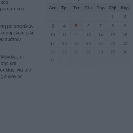
δικού
Δευ
Τρί
Τετ
Πέμ
Παρ
Σάβ
Κυρ
προσωπικού
1
2
3
4
5
6
7
8
9
ληση μη ασφαλών
 καραμελών ζελέ
10
11
12
13
14
15
16
υκισμάτων
17
18
19
20
21
22
23
24
25
26
27
28
29
30
 Μεγάλες οι
31
σης και
σαλίας, για την
ς ευλογιάς
 τους
ς Ομάδας ΔΙ.ΑΣ.
βολής
στο Π.Μ.Σ.