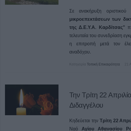
Σε ανακήρυξη οριστικο
μικροεπεκτάσεων των δικ
της Δ.Ε.Υ.Α. Καρδίτσας"
πρ
τελευταία του συνεδρίαση εγκ
η επιτροπή μετά τον έλε
αναδόχου.
Κατηγορία
Τοπική Επικαιρότητα
21 
Την Τρίτη 22 Απριλί
Διδαγγέλου
Κηδεύεται την
Τρίτη 22 Απρι
Ναό
Αγίου Αθανασίου 