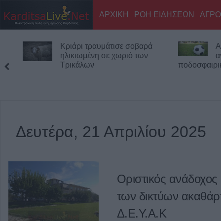
ΑΡΧΙΚΗ
ΡΟΗ ΕΙΔΗΣΕΩΝ
ΑΓΡΟ
Κριάρι τραυμάτισε σοβαρά
Α
ηλικιωμένη σε χωριό των
α
Τρικάλων
ποδοσφαιρι
Δευτέρα, 21 Απριλίου 2025
Οριστικός ανάδοχος
των δικτύων ακαθάρ
Δ.Ε.Υ.Α.Κ