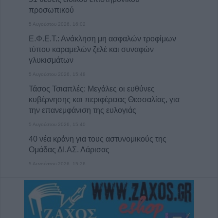
προσωπικού
5 Αυγούστου 2026, 16:02
Ε.Φ.Ε.Τ.: Ανάκληση μη ασφαλών τροφίμων
τύπου καραμελών ζελέ και συναφών
γλυκισμάτων
5 Αυγούστου 2026, 15:48
Τάσος Τσιαπλές: Μεγάλες οι ευθύνες
κυβέρνησης και περιφέρειας Θεσσαλίας, για
την επανεμφάνιση της ευλογιάς
5 Αυγούστου 2026, 15:40
40 νέα κράνη για τους αστυνομικούς της
Ομάδας ΔΙ.ΑΣ. Λάρισας
5 Αυγούστου 2026, 15:26
Πρόσκληση Υποβολής Υποψηφιοτήτων στο
Π.Μ.Σ. «Διαχείριση Περιβάλλοντος» (2026–
2027)
5 Αυγούστου 2026, 15:14