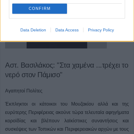
CONFIRM
Data Deletion
Data Access
Privacy Policy
Αστ. Βασιλάκος: "Στα χαμένα ...τρέχει το
νερό στον Πάμισο"
Αγαπητοί Πολίτες
Έκπληκτοι οι κάτοικοι του Μουζακίου αλλά και της
ευρύτερης Περιφέρειας ακούνε τώρα τελευταία αφηγήματα
κοροϊδίας και βλέπουν λαϊκίστικες συναντήσεις και
συσκέψεις των Τοπικών και Περιφερειακών αρχών με τους