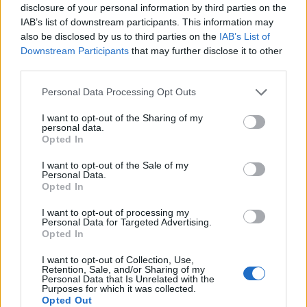
disclosure of your personal information by third parties on the
IAB’s list of downstream participants. This information may
Ο Σεβασμιώτατος Μητροπολίτης μας κ.
Τιμόθεος
, το
also be disclosed by us to third parties on the
IAB’s List of
Downstream Participants
that may further disclose it to other
εσπέρας του Σαββάτου της Διακαινησίμου 26 Απριλίου
third parties.
2025 και ώρα 7:00΄μ.μ., θα χοροστατήσει στην ακολουθία
του Εσπερινού στον Ιερό Ναό Αγίας Παρασκευής
Personal Data Processing Opt Outs
Καρδίτσης, ώστε να ευχηθεί για την ονοματική του εορτή
I want to opt-out of the Sharing of my
personal data.
στον Αιδεσιμολογιώτατο Πρωτοπρεσβύτερο π. Θωμά
Opted In
Κάια, Γενικό Αρχιερατικό Επίτροπο της Ιεράς μας
I want to opt-out of the Sale of my
Μητροπόλεως.
Personal Data.
Opted In
Κατηγορία
Εκδηλώσεις
25 Απρ 2025
I want to opt-out of processing my
Personal Data for Targeted Advertising.
Opted In
I want to opt-out of Collection, Use,
Retention, Sale, and/or Sharing of my
Personal Data that Is Unrelated with the
Purposes for which it was collected.
Opted Out