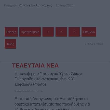
Κατηγορία
Κοινωνικές - Αστυνομικές
25 Απρ 2025
Έναρξη
Προηγούμενο
1
2
3
Επόμενο
Τέλος
Σελίδα 1 από 3
ΤΕΛΕΥΤΑΙΑ ΝΕΑ
Επίσκεψη του Υπουργού Υγείας Άδωνι
Γεωργιάδη στο ανακαινισμένο Κ.Y.
Σοφάδων(+Φωτο)
5 Αυγούστου 2026, 16:58
Επιτροπή Ανταγωνισμού: Αναρτήθηκαν τα
οριστικά αποτελέσματα της προκήρυξης για
51 θέσεις ειδικού επιστημονικού