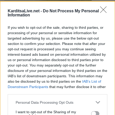
KarditsaLive.net -
Do Not Process My Personal
Information
If you wish to opt-out of the sale, sharing to third parties, or
processing of your personal or sensitive information for
targeted advertising by us, please use the below opt-out
«Φούντωσε» επικίνδυνα η βλάστηση
section to confirm your selection. Please note that after your
opt-out request is processed you may continue seeing
στο οδικό δίκτυο της Π.Ε. Καρδίτσας
interest-based ads based on personal information utilized by
(+Φωτο)
us or personal information disclosed to third parties prior to
your opt-out. You may separately opt-out of the further
disclosure of your personal information by third parties on the
Σε έξαρση βρίσκεται από την αρχή της άνοιξης και
IAB’s list of downstream participants. This information may
ιδιαίτερα τον μήνα που διανύουμε η ανάπτυξη της
also be disclosed by us to third parties on the
IAB’s List of
Downstream Participants
that may further disclose it to other
βλάστησης εκατέρωθεν του οδικού δικτύου της Π.Ε.
third parties.
Καρδίτσας που σε πολλά σημεία εγκυμονεί κινδύνους
καθώς χόρτα που έχουν φτάσει σε μεγάλα ύψη, οι θάμνοι
Personal Data Processing Opt Outs
και τα κλαδιά δέντρων περιορίζουν την ορατότητα σε
I want to opt-out of the Sharing of my