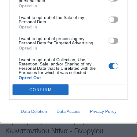
personal data.
πολλά σημεία, καλύπτοντας ακόμα και την κάθετη
Opted In
σήμανση.
I want to opt-out of the Sale of my
Personal Data.
Κατηγορία
Τοπική Επικαιρότητα
30 Απρ 2025
Opted In
I want to opt-out of processing my
Personal Data for Targeted Advertising.
Opted In
I want to opt-out of Collection, Use,
Retention, Sale, and/or Sharing of my
Personal Data that Is Unrelated with the
Purposes for which it was collected.
Opted Out
CONFIRM
Data Deletion
Data Access
Privacy Policy
Την Πέμπτη 1 Μαΐου η κηδεία του
Κωνσταντίνου Ντίνα - Γεωργίου