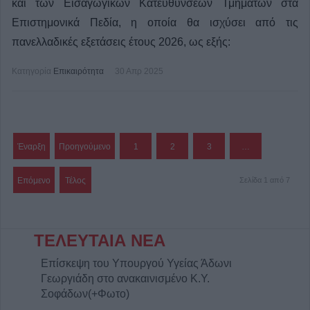
και των Εισαγωγικών Κατευθύνσεων Τμημάτων στα
Επιστημονικά Πεδία, η οποία θα ισχύσει από τις
πανελλαδικές εξετάσεις έτους 2026, ως εξής:
Κατηγορία
Επικαιρότητα
30 Απρ 2025
Έναρξη
Προηγούμενο
1
2
3
…
Επόμενο
Τέλος
Σελίδα 1 από 7
ΤΕΛΕΥΤΑΙΑ ΝΕΑ
Επίσκεψη του Υπουργού Υγείας Άδωνι
Γεωργιάδη στο ανακαινισμένο Κ.Y.
Σοφάδων(+Φωτο)