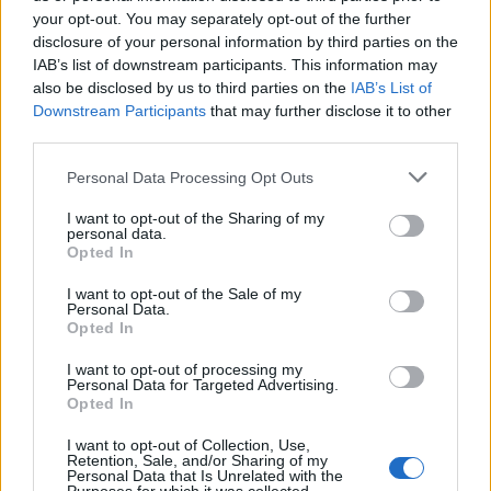
your opt-out. You may separately opt-out of the further
disclosure of your personal information by third parties on the
IAB’s list of downstream participants. This information may
also be disclosed by us to third parties on the
IAB’s List of
Downstream Participants
that may further disclose it to other
third parties.
Στην Αθήνα βρέθηκε η ανήλικη που
Personal Data Processing Opt Outs
αναζητούνταν σε περιοχή της Φθιώτιδας
I want to opt-out of the Sharing of my
personal data.
Opted In
Αίσιο τέλος στην υπόθεση αναζήτησης ανήλικης σε
κοινότητα της Φθιώτιδας για την οποία είχε εκδοθεί και
I want to opt-out of the Sale of my
Personal Data.
Missing Alert από το Χαμόγελο του Παιδιού.
Opted In
I want to opt-out of processing my
Κατηγορία
Κοινωνικές - Αστυνομικές
17 Μαϊ 2025
Personal Data for Targeted Advertising.
Opted In
I want to opt-out of Collection, Use,
Retention, Sale, and/or Sharing of my
Personal Data that Is Unrelated with the