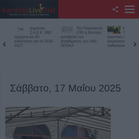
Facebook
Δημόσιες
Την Παρασκευή
Νεκρός
Twitter
Σ.Α.Ε.Κ.: 860
(7/8) η δεύτερη
75χρονος
τμήματα και 95
καταβολή του
αγροτική περιοχή 
ειδικότητες για το 2026-
βοηθήματος του ΛΑΕ-
Δομενίκου – Πιθαν
YouTube
2027
ΟΠΕΚΑ
παθολογικό αίτιο
Αναζήτηση
RSS
Επικοινωνία με το
Σάββατο, 17 Μαΐου 2025
KarditsaLive.Net