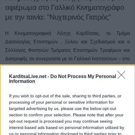
αφιέρωμα στο Γαλλικό Κινηματογράφο
με την ταινία: "Νυχτερινός Γιατρός"
Η Κινηματογραφική Λέσχη Καρδίτσας, το Τμήμα
Δασολογίας Επιστημών , Ξύλου και Σχεδιασμού και ο
Σύλλογος Φοιτητών Τμήματος Επιστημών Τροφίμων και
Διατροφής σε συνεργασία με το Γαλλικό Ινστιτούτων – στο
πλαίσιο του 5ου Αφιερώματος Στο Γαλλικό Κινηματογράφο
-
KarditsaLive.net -
Do Not Process My Personal
Information
Κατηγορία
Εκδηλώσεις
17 Μαϊ 2025
If you wish to opt-out of the sale, sharing to third parties, or
processing of your personal or sensitive information for
targeted advertising by us, please use the below opt-out
section to confirm your selection. Please note that after your
opt-out request is processed you may continue seeing
interest-based ads based on personal information utilized by
us or personal information disclosed to third parties prior to