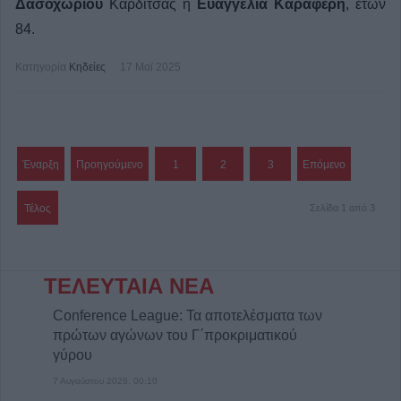
Δασοχωρίου
Καρδίτσας η
Ευαγγελία Καραφέρη
, ετών
84.
Κατηγορία
Κηδείες
17 Μαϊ 2025
Έναρξη
Προηγούμενο
1
2
3
Επόμενο
Τέλος
Σελίδα 1 από 3
ΤΕΛΕΥΤΑΙΑ ΝΕΑ
Conference League: Τα αποτελέσματα των
πρώτων αγώνων του Γ΄προκριματικού
γύρου
7 Αυγούστου 2026, 00:10