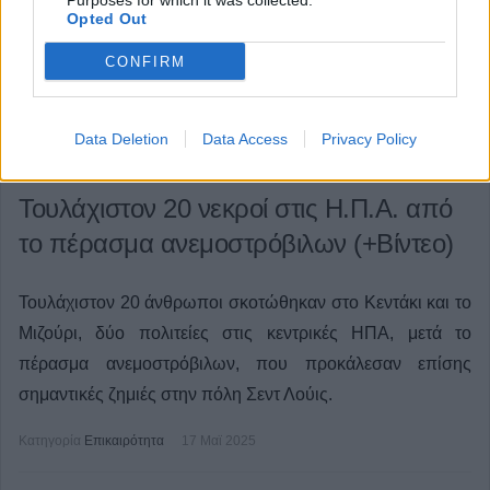
Purposes for which it was collected.
Opted Out
CONFIRM
Data Deletion
Data Access
Privacy Policy
Τουλάχιστον 20 νεκροί στις Η.Π.Α. από
το πέρασμα ανεμοστρόβιλων (+Βίντεο)
Τουλάχιστον 20 άνθρωποι σκοτώθηκαν στο Κεντάκι και το
Μιζούρι, δύο πολιτείες στις κεντρικές ΗΠΑ, μετά το
πέρασμα ανεμοστρόβιλων, που προκάλεσαν επίσης
σημαντικές ζημιές στην πόλη Σεντ Λούις.
Κατηγορία
Επικαιρότητα
17 Μαϊ 2025