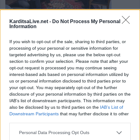
KarditsaLive.net -
Do Not Process My Personal
Information
Συνάντηση της Ένωσης Υπαλλήλων
Π.Σ. Δυτ. Θεσσαλίας με τον
If you wish to opt-out of the sale, sharing to third parties, or
processing of your personal or sensitive information for
Περιφερειάρχη και τον
targeted advertising by us, please use the below opt-out
Αντιπεριφερειάρχη Καρδίτσας
section to confirm your selection. Please note that after your
opt-out request is processed you may continue seeing
interest-based ads based on personal information utilized by
Στις 20 Μαΐου 2025 πραγματοποιήθηκε συνάντηση μεταξύ
us or personal information disclosed to third parties prior to
μελών της Ένωσης Υπαλλήλων Πυροσβεστικού Σώματος
your opt-out. You may separately opt-out of the further
disclosure of your personal information by third parties on the
Δυτικής Θεσσαλίας και του Περιφερειάρχη Θεσσαλίας, κ.
IAB’s list of downstream participants. This information may
Κουρέτα, καθώς και του Αντιπεριφερειάρχη Καρδίτσας, κ.
also be disclosed by us to third parties on the
IAB’s List of
Τέλιου, στην οποία συζητήθηκαν τα κρίσιμα θέματα που
Downstream Participants
that may further disclose it to other
third parties.
αφορούν τις συνθήκες εργασίας των πυροσβεστών της
περιοχής.
Personal Data Processing Opt Outs