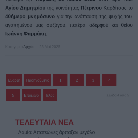
Αγίου Δημητρίου
της κοινότητας
Πέτρινου
Καρδίτσας το
40ήμερο μνημόσυνο
για την ανάπαυση της ψυχής του
αγαπημένου μας
συζύγου, πατέρα, αδερφού και θείου
Ιωάννη Φαρμάκη.
Κατηγορία
Αρχείο
23 Μαϊ 2025
Έναρξη
Προηγούμενο
1
2
3
4
5
Επόμενο
Τέλος
Σελίδα 4 από 5
ΤΕΛΕΥΤΑΙΑ ΝΕΑ
Λαμία: Απατεώνες άρπαξαν μεγάλο