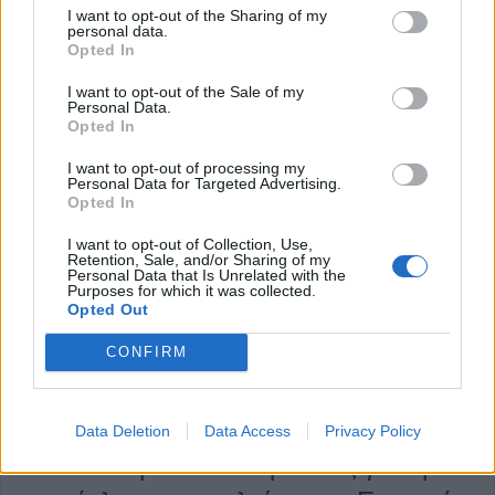
Κατηγορία
Ανακοινώσεις
23 Μαϊ 2025
I want to opt-out of the Sharing of my
personal data.
Opted In
I want to opt-out of the Sale of my
Personal Data.
Opted In
I want to opt-out of processing my
Personal Data for Targeted Advertising.
Opted In
I want to opt-out of Collection, Use,
Retention, Sale, and/or Sharing of my
Personal Data that Is Unrelated with the
Purposes for which it was collected.
Opted Out
CONFIRM
Ενημέρωση των μαθητών της Α’ Τάξης
Data Deletion
Data Access
Privacy Policy
του 4ου Γυμνασίου Καρδίτσας για την