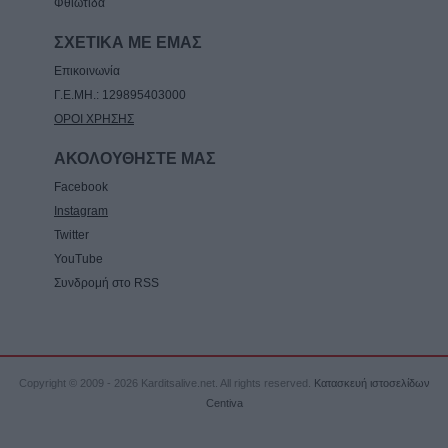
Φθιώτιδα
7 Αυγούστου 2026, 15:34
Ιερά Μητρόπολη: Πρόγραμμα Μητροπολίτη
ΣΧΕΤΙΚΑ ΜΕ ΕΜΑΣ
κ. Τιμόθεου το διήμερο 8 & 9 Αυγούστου
Επικοινωνία
7 Αυγούστου 2026, 15:07
Γ.Ε.ΜΗ.: 129895403000
ΟΡΟΙ ΧΡΗΣΗΣ
ΑΚΟΛΟΥΘΗΣΤΕ ΜΑΣ
Facebook
Instagram
Twitter
YouTube
Συνδρομή στο RSS
Copyright © 2009 - 2026 Karditsalive.net. All rights reserved.
Κατασκευή ιστοσελίδων
Centiva