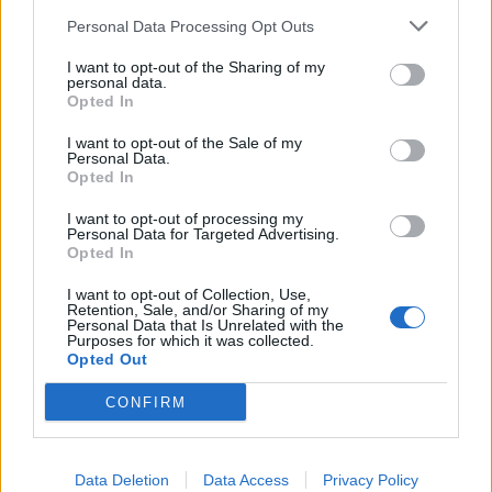
Personal Data Processing Opt Outs
Από 2-5 Οκτωβρίου η
I want to opt-out of the Sharing of my
Εμποροβιοτεχνική Έκθεση Καρδίτσας
personal data.
Opted In
Από την
Πέμπτη 2 Οκτωβρίου μέχρι και την Κυριακή 5
I want to opt-out of the Sale of my
Personal Data.
Οκτωβρίου
σχεδιάζει το ΕΒΕ Καρδίτσας να διοργανώσει
Opted In
φέτος την
Εμποροβιοτεχνική Έκθεση
που αναμένεται να
I want to opt-out of processing my
αποτελέσει το επιχειρηματικό γεγονός της χρονιάς για την
Personal Data for Targeted Advertising.
Opted In
περιοχή μας.
I want to opt-out of Collection, Use,
Κατηγορία
Τοπική Επικαιρότητα
27 Μαϊ 2025
Retention, Sale, and/or Sharing of my
Personal Data that Is Unrelated with the
Purposes for which it was collected.
Opted Out
CONFIRM
Data Deletion
Data Access
Privacy Policy