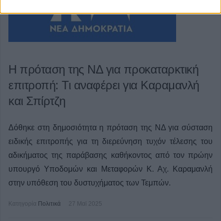
Η πρόταση της ΝΔ για προκαταρκτική
επιτροπή: Τι αναφέρει για Καραμανλή
και Σπίρτζη
Δόθηκε στη δημοσιότητα η
πρόταση
της ΝΔ για σύσταση
ειδικής επιτροπής για τη διερεύνηση τυχόν τέλεσης του
αδικήματος της παράβασης καθήκοντος από τον πρώην
υπουργό Υποδομών και Μεταφορών Κ. Αχ. Καραμανλή
στην υπόθεση του δυστυχήματος των Τεμπών.
Κατηγορία
Πολιτικά
27 Μαϊ 2025