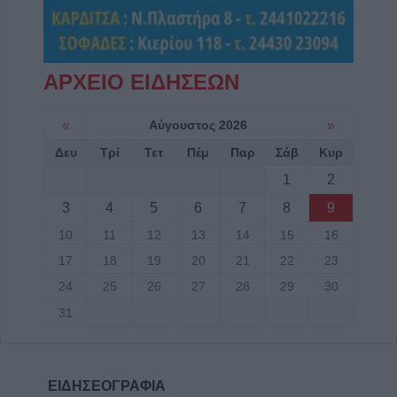
Κωνσταντίνου Πλεξίδα
8 Αυγούστου 2026, 19:13
Την Κυριακή 9 Αυγούστου η κηδεία της
ΑΡΧΕΙΟ ΕΙΔΗΣΕΩΝ
Θωμαΐτσας Τσιούκα
8 Αυγούστου 2026, 17:42
«
Αύγουστος 2026
»
Μετώπη: Χωρίς τις αισθήσεις του
Δευ
Τρί
Τετ
Πέμ
Παρ
Σάβ
Κυρ
ανασύρθηκε από την θάλασσα 43χρονος
1
2
8 Αυγούστου 2026, 17:14
Σε αναζήτηση λύσης για το χρόνιο
3
4
5
6
7
8
9
πρόβλημα των ανεπιτήρητων βοοειδών σε
10
11
12
13
14
15
16
κοινότητες του Δήμου Παλαμά
17
18
19
20
21
22
23
8 Αυγούστου 2026, 14:49
24
25
26
27
28
29
30
Ακυρώθηκε απόφαση του Περιφερειάρχη
31
Θεσσαλίας Δημ. Κουρέτα για το θαλάσσιο
σκι στη λίμνη Σμοκόβου
8 Αυγούστου 2026, 13:44
ΕΙΔΗΣΕΟΓΡΑΦΙΑ
Συνεδρίαση Επιτροπής Εκτίμησης Κινδύνου