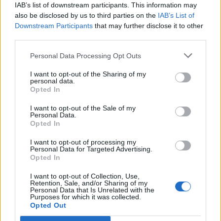
IAB’s list of downstream participants. This information may
Επιτροπή Ειρήνης Καρδίτσας: Κάλεσμα
also be disclosed by us to third parties on the
IAB’s List of
Downstream Participants
that may further disclose it to other
συμμετοχής σε πικετοφορία
third parties.
αλληλεγγύης στον Παλαιστινιακό Λαό
Personal Data Processing Opt Outs
την Τρίτη 3 Ιουνίου
I want to opt-out of the Sharing of my
personal data.
Opted In
Η Επιτροπή Ειρήνης Καρδίτσας(ΕΕΔΥΕ) θέλοντας να
εκφραστεί ακόμη πιο μαζικά και μαχητικά η διεθνιστική
I want to opt-out of the Sale of my
Personal Data.
αλληλεγγύη στον λαό της Παλαιστίνης, καλεί όλους και
Opted In
όλες να πάρουν μέρος στην πικετοφορία που οργανώνει
I want to opt-out of processing my
το σωματείο των εμποροϋπαλλήλων την Τρίτη 3 Ιούνη
Personal Data for Targeted Advertising.
Opted In
στις 7 μμ στην κεντρική πλατεία της Καρδίτσας (ΑΛΦΑ
ΜΠΑΝΚ) για:
I want to opt-out of Collection, Use,
Retention, Sale, and/or Sharing of my
Personal Data that Is Unrelated with the
Κατηγορία
Ανακοινώσεις
02 Ιουν 2025
Purposes for which it was collected.
Opted Out