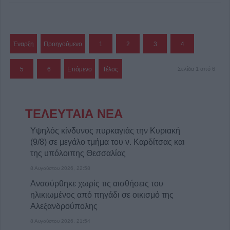
Έναρξη
Προηγούμενο
1
2
3
4
5
6
Επόμενο
Τέλος
Σελίδα 1 από 6
ΤΕΛΕΥΤΑΙΑ ΝΕΑ
Υψηλός κίνδυνος πυρκαγιάς την Κυριακή
(9/8) σε μεγάλο τμήμα του ν. Καρδίτσας και
της υπόλοιπης Θεσσαλίας
8 Αυγούστου 2026, 22:58
Ανασύρθηκε χωρίς τις αισθήσεις του
ηλικιωμένος από πηγάδι σε οικισμό της
Αλεξανδρούπολης
8 Αυγούστου 2026, 21:54