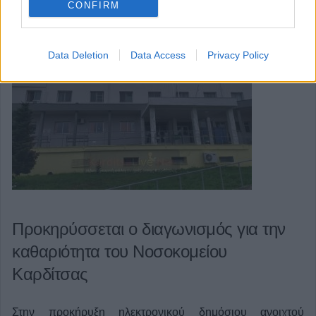
CONFIRM
Data Deletion
Data Access
Privacy Policy
Προκηρύσσεται ο διαγωνισμός για την
καθαριότητα του Νοσοκομείου
Καρδίτσας
Στην προκήρυξη ηλεκτρονικού δημόσιου ανοιχτού