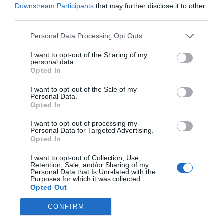
Downstream Participants
that may further disclose it to other
π.μ.
από τον Ιερό Ναό
Αγίου Δημητρίου
της κοινότητας
third parties.
Καρδιτσομαγούλας
Καρδίτσας η
Ελένη Πανάγου
, ετών
Personal Data Processing Opt Outs
90.
I want to opt-out of the Sharing of my
Κατηγορία
Κηδείες
07 Ιουν 2025
personal data.
Opted In
I want to opt-out of the Sale of my
Personal Data.
Opted In
I want to opt-out of processing my
Personal Data for Targeted Advertising.
Opted In
I want to opt-out of Collection, Use,
Retention, Sale, and/or Sharing of my
Personal Data that Is Unrelated with the
Purposes for which it was collected.
Opted Out
CONFIRM
Θανατηφόρο τροχαίο για δικυκλιστή στον