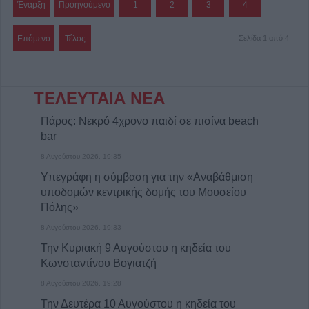
Έναρξη
Προηγούμενο
1
2
3
4
Επόμενο
Τέλος
Σελίδα 1 από 4
ΤΕΛΕΥΤΑΙΑ ΝΕΑ
Πάρος: Νεκρό 4χρονο παιδί σε πισίνα beach
bar
8 Αυγούστου 2026, 19:35
Υπεγράφη η σύμβαση για την «Αναβάθμιση
υποδομών κεντρικής δομής του Μουσείου
Πόλης»
8 Αυγούστου 2026, 19:33
Την Κυριακή 9 Αυγούστου η κηδεία του
Κωνσταντίνου Βογιατζή
8 Αυγούστου 2026, 19:28
Την Δευτέρα 10 Αυγούστου η κηδεία του