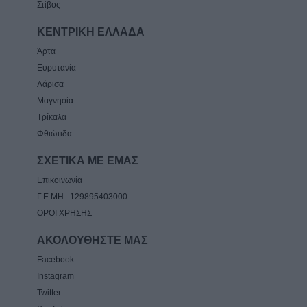
Στίβος
Κων. Λαμπρόπουλος: Με άδεια κατάληψης
κοινόχρηστων χώρων η συντριπτική
ΚΕΝΤΡΙΚΗ ΕΛΛΑΔΑ
πλειοψηφία των καταστημάτων
Άρτα
8 Αυγούστου 2026, 10:29
Ευρυτανία
Παράταση απαγόρευση θήρας σε
Λάρισα
συγκεκριμένες εκτάσεις του Δήμου
Μαγνησία
Μουζακίου
Τρίκαλα
8 Αυγούστου 2026, 09:29
Φθιώτιδα
ΣΧΕΤΙΚΑ ΜΕ ΕΜΑΣ
Επικοινωνία
Γ.Ε.ΜΗ.: 129895403000
ΟΡΟΙ ΧΡΗΣΗΣ
ΑΚΟΛΟΥΘΗΣΤΕ ΜΑΣ
Facebook
Instagram
Twitter