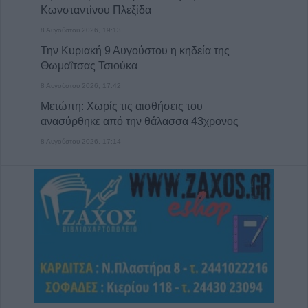
Κωνσταντίνου Πλεξίδα
8 Αυγούστου 2026, 19:13
Την Κυριακή 9 Αυγούστου η κηδεία της
Θωμαΐτσας Τσιούκα
8 Αυγούστου 2026, 17:42
Μετώπη: Χωρίς τις αισθήσεις του
ανασύρθηκε από την θάλασσα 43χρονος
8 Αυγούστου 2026, 17:14
Σε αναζήτηση λύσης για το χρόνιο
πρόβλημα των ανεπιτήρητων βοοειδών σε
κοινότητες του Δήμου Παλαμά
8 Αυγούστου 2026, 14:49
Ακυρώθηκε απόφαση του Περιφερειάρχη
Θεσσαλίας Δημ. Κουρέτα για το θαλάσσιο
σκι στη λίμνη Σμοκόβου
8 Αυγούστου 2026, 13:44
Συνεδρίαση Επιτροπής Εκτίμησης Κινδύνου