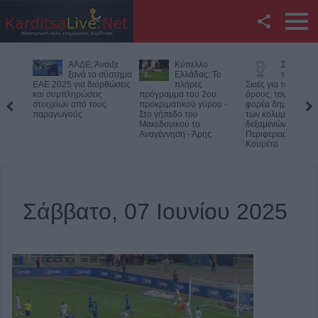
Facebook
νοιξε
Κύπελλο
Συμμαχία Υπέρ
Υπό έλ
Twitter
 σύστημα
Ελλάδας: Το
των Πολιτών:
φωτιά 
ορθώσεις
πλήρες
Σκιές για το κόστος, τους
δύσβατ
ς
πρόγραμμα του 2ου
όρους, τον τρόπο και τον
στον Όλυμπο –
YouTube
υς
προκριματικού γύρου -
φορέα δημοπράτησης
Παραμένουν οι δ
Στο γήπεδο του
των κολυμβητικών
στο σημείο
Μακεδονικού το
δεξαμενών της
Αναζήτηση
Αναγέννηση - Άρης
Περιφερειακής Αρχής
Κουρέτα
RSS
Επικοινωνία με το
Σάββατο, 07 Ιουνίου 2025
KarditsaLive.Net