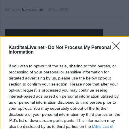
Κατηγορία
Επικαιρότητα
07 Ιουν 2025
KarditsaLive.net -
Do Not Process My Personal
Information
If you wish to opt-out of the sale, sharing to third parties, or
processing of your personal or sensitive information for
targeted advertising by us, please use the below opt-out
section to confirm your selection. Please note that after your
opt-out request is processed you may continue seeing
interest-based ads based on personal information utilized by
Την Κυριακή 8 Ιουνίου η κηδεία της
us or personal information disclosed to third parties prior to
your opt-out. You may separately opt-out of the further
Ελένης Πανάγου
disclosure of your personal information by third parties on the
IAB’s list of downstream participants. This information may
Κηδεύεται την
Κυριακή 8 Ιουνίου 2025
και
ώρα 11.30
also be disclosed by us to third parties on the
IAB’s List of