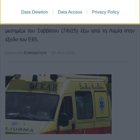
Ε65 στο ύψος της Λαμίας (+Φωτο)
Data Deletion
Data Access
Privacy Policy
Θανατηφόρο τροχαίο σημειώθηκε γύρω στις 12 το
μεσημέρι του Σαββάτου (7/6/25) έξω από τη Λαμία στην
έξοδο του Ε65.
Κατηγορία
Επικαιρότητα
07 Ιουν 2025