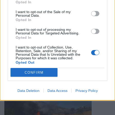
Opted In
Στους 42 °C η μέγιστη θερμοκρασία
I want to opt-out of the Sale of my
Personal Data.
Opted In
στην Πελοπόννησο τη Δευτέρα (11/8)
I want to opt-out of processing my
Personal Data for Targeted Advertising.
Υψηλές θερμοκρασίες καταγράφηκαν στην χώρα τη
Opted In
Δευτέρα 11/08, με τη μέγιστη θερμοκρασία στην
I want to opt-out of Collection, Use,
Πελοπόννησο να φτάνει τους 42 °C.
Retention, Sale, and/or Sharing of my
Personal Data that Is Unrelated with the
Purposes for which it was collected.
Κατηγορία
Επικαιρότητα
11 Αυγ 2025
Opted Out
CONFIRM
Data Deletion
Data Access
Privacy Policy