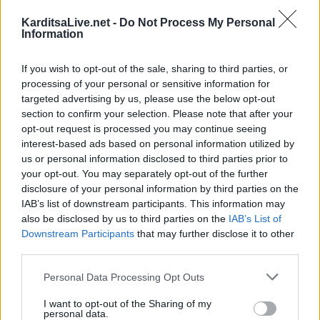
προκύψει από τον καθαρισμό οικοπέδων κατά
KarditsaLive.net -
Do Not Process My Personal
Information
την αντιπυρική περίοδο 2025
προχώρησε η Γραμματέας
της Αποκεντρωμένης Διοίκησης Θεσσαλίας Στερεάς
If you wish to opt-out of the sale, sharing to third parties, or
Ελλάδας Ειρ. Καραλαριώτου.
processing of your personal or sensitive information for
targeted advertising by us, please use the below opt-out
Κατηγορία
Τοπική Επικαιρότητα
11 Αυγ 2025
section to confirm your selection. Please note that after your
opt-out request is processed you may continue seeing
interest-based ads based on personal information utilized by
us or personal information disclosed to third parties prior to
your opt-out. You may separately opt-out of the further
disclosure of your personal information by third parties on the
IAB’s list of downstream participants. This information may
also be disclosed by us to third parties on the
IAB’s List of
Downstream Participants
that may further disclose it to other
third parties.
Personal Data Processing Opt Outs
I want to opt-out of the Sharing of my
personal data.