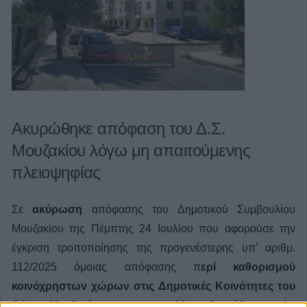
Ακυρώθηκε απόφαση του Δ.Σ.
Μουζακίου λόγω μη απαιτούμενης
πλειοψηφίας
Σε
ακύρωση
απόφασης του Δημοτικού Συμβουλίου
Μουζακίου της Πέμπτης 24 Ιουλίου που αφορούσε την
έγκριση τροποποίησης της προγενέστερης υπ’ αριθμ.
112/2025 όμοιας απόφασης π
ερί καθορισμού
κοινόχρηστων χώρων στις Δημοτικές Κοινότητες του
Δήμου Μουζακίου για την εναπόθεση βιομάζας που θα