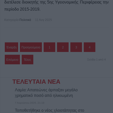
διετέλεσε διοικητής της 5ης Υγειονομικής Περιφέρειας την
περίοδο 2015-2019.
Κατηγορία
Πολιτικά
11 Αυγ 2025
Έναρξη
Προηγούμενο
1
2
3
4
Επόμενο
Τέλος
Σελίδα 1 από 4
ΤΕΛΕΥΤΑΙΑ ΝΕΑ
Λαμία: Απατεώνες άρπαξαν μεγάλο
χρηματικό ποσό από ηλικιωμένη
7 Αυγούστου 2026, 21:19
Τοποθετήθηκε ο νέος χλοοτάπητας στο