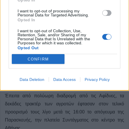
Opted In
I want to opt-out of processing my
Personal Data for Targeted Advertising.
Opted In
I want to opt-out of Collection, Use,
Retention, Sale, and/or Sharing of my
Personal Data that Is Unrelated with the
Purposes for which it was collected.
Opted Out
CONFIRM
Στο Σύνταγμα με τρακτέρ έφθασαν οι
αγρότες (+Φωτο)
Data Deletion
Data Access
Privacy Policy
Έπειτα από πολύωρη διαδρομή από τις Αφίδνες, τα
δεκάδες τρακτέρ των αγροτών έφτασαν στον τελικό
προορισμό τους λίγο μετά τις 16:00 το απόγευμα της
Παρασκευής, την πλατεία Συντάγματος στο κέντρο της
Αθήνας.