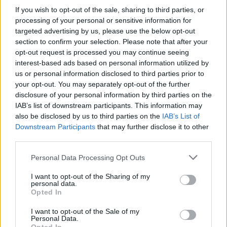
If you wish to opt-out of the sale, sharing to third parties, or
processing of your personal or sensitive information for
targeted advertising by us, please use the below opt-out
section to confirm your selection. Please note that after your
opt-out request is processed you may continue seeing
interest-based ads based on personal information utilized by
us or personal information disclosed to third parties prior to
Λούτσα: Νεκρός 15χρονος σε τροχαίο
your opt-out. You may separately opt-out of the further
που οδηγούσε συνομήλικός του
disclosure of your personal information by third parties on the
IAB’s list of downstream participants. This information may
also be disclosed by us to third parties on the
IAB’s List of
Την τελευταία του πνοή άφησε ένας 15χρονος το
Downstream Participants
that may further disclose it to other
απόγευμα της Παρασκευής (13/02), στη Λούτσα, όταν το
third parties.
όχημα στο οποίο επέβαινε, μαζί με ακόμα δύο ανήλικους,
Personal Data Processing Opt Outs
ενεπλάκη σε τροχαίο.
I want to opt-out of the Sharing of my
personal data.
Κατηγορία
Κοινωνικές - Αστυνομικές
13 Φεβ 2026
Opted In
I want to opt-out of the Sale of my
Personal Data.