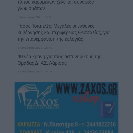
τύπου καραμελών ζελέ και συναφών
γλυκισμάτων
5 Αυγούστου 2026, 15:48
Τάσος Τσιαπλές: Μεγάλες οι ευθύνες
κυβέρνησης και περιφέρειας Θεσσαλίας, για
την επανεμφάνιση της ευλογιάς
5 Αυγούστου 2026, 15:40
40 νέα κράνη για τους αστυνομικούς της
Ομάδας ΔΙ.ΑΣ. Λάρισας
5 Αυγούστου 2026, 15:26
Πρόσκληση Υποβολής Υποψηφιοτήτων στο
Π.Μ.Σ. «Διαχείριση Περιβάλλοντος» (2026–
2027)
5 Αυγούστου 2026, 15:14
Προγραμματισμένες διακοπές
ηλεκτροδότησης την Πέμπτη (6/8) στις Τ.Κ.
Σμοκόβου, Λουτροπηγής, Θραψιμίου,
Αηδονοχωρίου, Βαθύλακκου και Ρεντίνας