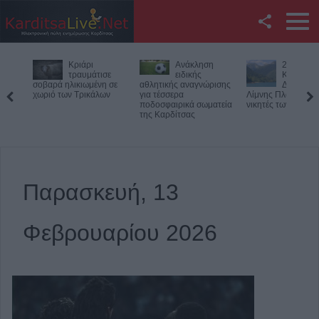
Facebook
ριάρι
Ανάκληση
27ος
Twitter
ραυμάτισε
ειδικής
Κολυμβητικός
ικιωμένη σε
αθλητικής αναγνώρισης
Διάπλους
 Τρικάλων
για τέσσερα
Λίμνης Πλαστήρα: Οι
μοτοσικλε
YouTube
ποδοσφαιρικά σωματεία
νικητές των αγώνων
Πιερία
της Καρδίτσας
Αναζήτηση
RSS
Παρασκευή, 13
Επικοινωνία με το
KarditsaLive.Net
Φεβρουαρίου 2026