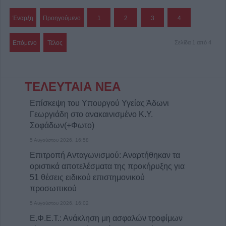
Έναρξη
Προηγούμενο
1
2
3
4
Επόμενο
Τέλος
Σελίδα 1 από 4
ΤΕΛΕΥΤΑΙΑ ΝΕΑ
Επίσκεψη του Υπουργού Υγείας Άδωνι
Γεωργιάδη στο ανακαινισμένο Κ.Y.
Σοφάδων(+Φωτο)
5 Αυγούστου 2026, 16:58
Επιτροπή Ανταγωνισμού: Αναρτήθηκαν τα
οριστικά αποτελέσματα της προκήρυξης για
51 θέσεις ειδικού επιστημονικού
προσωπικού
5 Αυγούστου 2026, 16:02
Ε.Φ.Ε.Τ.: Ανάκληση μη ασφαλών τροφίμων