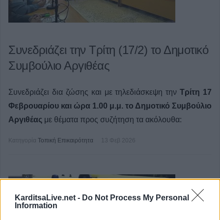
Συνεδριάζει την Τρίτη (17/2) το Δημοτικό
Συμβούλιο Αργιθέας
Συνεδριάζει δια ζώσης και με τηλεδιάσκεψη την
Τρίτη 17
Φεβρουαρίου και ώρα 1.00 μ.μ. το Δημοτικό Συμβούλιο
Αργιθέας
με θέματα προς συζήτηση τα ακόλουθα:
Κατηγορία
Τοπική Επικαιρότητα
13 Φεβ 2026
KarditsaLive.net -
Do Not Process My Personal
Information