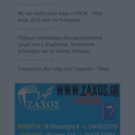
6 Αυγούστου 2026, 23:51
Με την πλάτη στον τοίχο ο ΠΑΟΚ - Ήττα
εντός (0-1) από την Άντερλεχτ
6 Αυγούστου 2026, 22:57
Πλήρως επισκέψιμοι δύο αρχαιολογικοί
χώροι στο ν. Καρδίτσας, δυνατότητα
επίσκεψης και σε άλλους τέσσερις
6 Αυγούστου 2026, 22:48
Σύγκρουση δύο τραμ στη Γερμανία – Πάνω
από 20 τραυματίες
6 Αυγούστου 2026, 21:11
Συρία: Δύο νεκροί και 13 τραυματίες από
έκρηξη βόμβας σε λεωφορείο
6 Αυγούστου 2026, 20:28
Έκτακτος ψεκασμός και μέτρα προστασίας
για τον Ιό του Δυτικού Νείλου στην Δ.Κ.
Κυψέλης