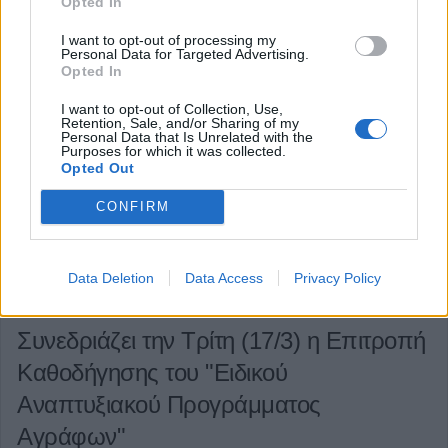
Πυρκαγιά σε σκεπή κατοικίας στο Γεωργικό Καρδίτσας
Opted In
εκδηλώθηκε το απόγευμα της Δευτέρας 16 Μαρτίου.
I want to opt-out of processing my
Personal Data for Targeted Advertising.
Opted In
Κατηγορία
Τοπική Επικαιρότητα
16 Μαρ 2026
I want to opt-out of Collection, Use,
Retention, Sale, and/or Sharing of my
Personal Data that Is Unrelated with the
Purposes for which it was collected.
Opted Out
CONFIRM
Data Deletion
Data Access
Privacy Policy
Συνεδριάζει την Τρίτη (17/3) η Επιτροπή
Καθοδήγησης του "Ειδικού
Αναπτυξιακού Προγράμματος
Αγράφων"