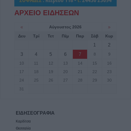
6 Αυγούστου 2026, 19:35
ΑΡΧΕΙΟ ΕΙΔΗΣΕΩΝ
Χαλκίδα: Γυναίκα έπεσε από την Υψηλή
Γέφυρα και σώθηκε στα νερά του Ευβοϊκού
«
Αύγουστος 2026
»
6 Αυγούστου 2026, 19:32
Δευ
Τρί
Τετ
Πέμ
Παρ
Σάβ
Κυρ
Καλαμπάκα: Πυροσβέστες απεγκλώβισαν
ηλικιωμένο μετά από πτώση στη Νέα Ζωή
1
2
6 Αυγούστου 2026, 19:29
3
4
5
6
7
8
9
Τροχαίο στην Αγιά: Μοτοσικλέτα
10
11
12
13
14
15
16
συγκρούστηκε με νταλίκα – Στο νοσοκομείο
17
18
19
20
21
22
23
ο οδηγός
24
25
26
27
28
29
30
6 Αυγούστου 2026, 19:15
31
Άνω Λιόσια: Συνελήφθησαν δύο άνδρες για
τον θάνατο 72χρονου που βρέθηκε σε
αυτοκίνητο
6 Αυγούστου 2026, 17:50
ΕΙΔΗΣΕΟΓΡΑΦΙΑ
Την Παρασκευή 7 Αυγούστου η κηδεία του
Καρδίτσα
Αθανάσιου Ταξιάρχη
Θεσσαλία