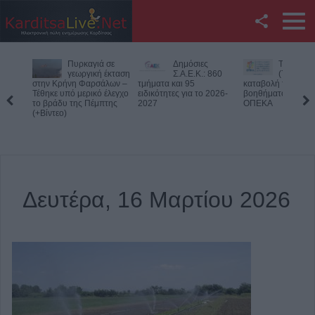
Facebook
 σε
Δημόσιες
Την Παρασκευή
Νεκρός
Twitter
έκταση
Σ.Α.Ε.Κ.: 860
(7/8) η δεύτερη
75χρονος
λων –
τμήματα και 95
καταβολή του
αγροτική
έλεγχο
ειδικότητες για το 2026-
βοηθήματος του ΛΑΕ-
περιοχή του Δομεν
YouTube
της
2027
ΟΠΕΚΑ
Πιθανό παθολογικό
Αναζήτηση
RSS
Επικοινωνία με το
Δευτέρα, 16 Μαρτίου 2026
KarditsaLive.Net