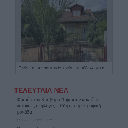
Η Αποκατάσταση Α.Ε. αναζητά για εργασία Νοσηλευτές και Βοηθούς Νοσηλευτές
Πωλείται μονοκατοικία τριών επιπέδων στο καταπράσινο Πευκόφυτο Καρδίτσας
ΤΕΛΕΥΤΑΙΑ ΝΕΑ
Φωτιά στον Κουβαρά: Έφτασαν κοντά σε
κατοικίες οι φλόγες – Κάηκε κτηνοτροφική
μονάδα
10 Αυγούστου 2026, 10:07