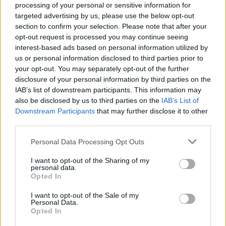
processing of your personal or sensitive information for
υποδομών και η δυνατότητα παροχής υπηρεσιών
targeted advertising by us, please use the below opt-out
section to confirm your selection. Please note that after your
προς όλους.
opt-out request is processed you may continue seeing
interest-based ads based on personal information utilized by
Σας ενημερώνουμε ότι ,εφόσον δεν υπάρξει άμεση
us or personal information disclosed to third parties prior to
τακτοποίηση των οφειλών , μετά την παραπάνω
your opt-out. You may separately opt-out of the further
προθεσμία, η Διοίκηση έχει την υποχρέωση ,βάσει
disclosure of your personal information by third parties on the
IAB’s list of downstream participants. This information may
νόμου, του Καταστατικού του Οργανισμού και των
also be disclosed by us to third parties on the
IAB’s List of
υποδείξεων του ορκωτού λογιστή που διενήργησε
Downstream Participants
that may further disclose it to other
τον οικονομικό έλεγχο στον Οργανισμό , να
third parties.
αποστείλει όλες τις ληξιπρόθεσμες οφειλές στην
Personal Data Processing Opt Outs
αρμόδια Δ.Ο.Υ προς είσπραξη.
I want to opt-out of the Sharing of my
personal data.
Επίσης να σημειωθεί ότι η μέχρι σήμερα μη αποστολή των
Opted In
οφειλών στην αρμόδια Δ.Ο.Υ δεν οφείλεται σε αδράνεια η
I want to opt-out of the Sale of my
αμέλεια του Οργανισμού .
Personal Data.
Opted In
Η διαδικασία είσπραξης πλέον δεν πραγματοποιείται με