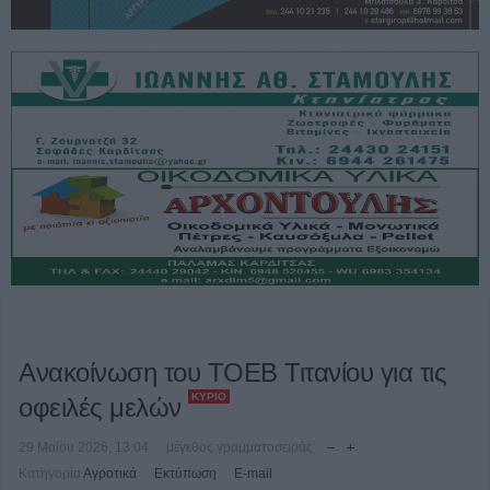
Ανακοίνωση του ΤΟΕΒ Τιτανίου για τις
ΚΎΡΙΟ
οφειλές μελών
29 Μαΐου 2026, 13:04
μέγεθος γραμματοσειράς
Κατηγορία
Αγροτικά
Εκτύπωση
E-mail