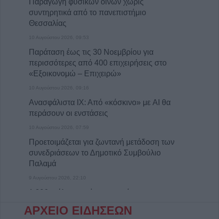
Παραγωγή φυσικών οίνων χωρίς
συντηρητικά από το πανεπιστήμιο
Θεσσαλίας
10 Αυγούστου 2026, 09:53
Παράταση έως τις 30 Νοεμβρίου για
περισσότερες από 400 επιχειρήσεις στο
«Εξοικονομώ – Επιχειρώ»
10 Αυγούστου 2026, 09:16
Ανασφάλιστα ΙΧ: Από «κόσκινο» με AI θα
περάσουν οι ενστάσεις
10 Αυγούστου 2026, 07:59
Προετοιμάζεται για ζωντανή μετάδοση των
συνεδριάσεων το Δημοτικό Συμβούλιο
Παλαμά
9 Αυγούστου 2026, 22:10
1.296 φιάλες παράνομου φρέον
κατασχέθηκαν σε Κήπους και Δοϊράνη –
ΑΡΧΕΙΟ ΕΙΔΗΣΕΩΝ
Ξεπερνούν τις 338.000 ευρώ οι διαφυγόντες