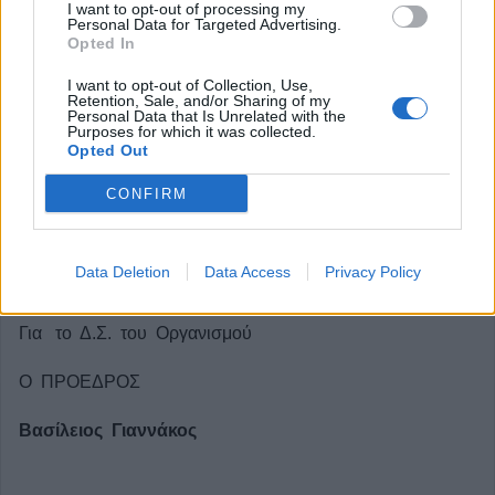
I want to opt-out of processing my
έντυπη κατάθεση φακέλων όπως ίσχυε τα προηγούμενα
Personal Data for Targeted Advertising.
Opted In
χρόνια αλλά αποκλειστικά μέσω ηλεκτρονικής διαβίβασης
στοιχείων στα πληροφοριακά συστήματα της φορολογικής
I want to opt-out of Collection, Use,
Retention, Sale, and/or Sharing of my
διοίκησης .
Personal Data that Is Unrelated with the
Purposes for which it was collected.
Opted Out
Παρά τις δυσκολίες και τις καθυστερήσεις που προέκυψαν
κατά το στάδιο αυτό, οι απαιτούμενες ενέργειες πλέον
CONFIRM
ολοκληρώθηκαν και το αμέσως προσεχές διάστημα ,θα
προχωρήσει η διαβίβαση των ληξιπρόθεσμων οφειλών
Data Deletion
Data Access
Privacy Policy
στην αρμόδια Δ.Ο.Υ.
Για το Δ.Σ. του Οργανισμού
Ο ΠΡΟΕΔΡΟΣ
Βασίλειος Γιαννάκος