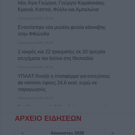
Ιτέα, Άγιο Γεώργιο, Γεώργιο Καραϊσκάκη,
Κρανιά, Καππά, Φύλλο και Αμπελώνα
6 Αυγούστου 2026, 15:00
Εντοπίστηκε νέα μεγάλη φυτεία κάνναβης
στην Φθιώτιδα
6 Αυγούστου 2026, 14:36
1 νεκρός και 22 τραυματίες σε 20 τροχαία
ατυχήματα τον Ιούλιο στη Θεσσαλία
6 Αυγούστου 2026, 14:32
ΥΠΑΑΤ: Άνοιξε η πλατφόρμα για ενισχύσεις
de minimis ύψους 24,6 εκατ. ευρώ σε
παραγωγούς
6 Αυγούστου 2026, 14:26
Την Παρασκευή (7/8) η δεύτερη πληρωμή σε
τρίτεκνες και πολύτεκνες μητέρες ή
ΑΡΧΕΙΟ ΕΙΔΗΣΕΩΝ
τρίτεκνους και πολύτεκνους μονογονείς
πατέρες του Λογαριασμού Αγροτικής Εστίας
«
Αύγουστος 2026
»