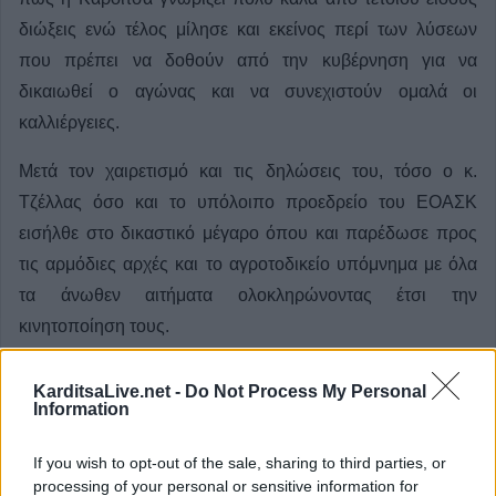
διώξεις ενώ τέλος μίλησε και εκείνος περί των λύσεων
που πρέπει να δοθούν από την κυβέρνηση για να
δικαιωθεί ο αγώνας και να συνεχιστούν ομαλά οι
καλλιέργειες.
Μετά τον χαιρετισμό και τις δηλώσεις του, τόσο ο κ.
Τζέλλας όσο και το υπόλοιπο προεδρείο του ΕΟΑΣΚ
εισήλθε στο δικαστικό μέγαρο όπου και παρέδωσε προς
τις αρμόδιες αρχές και το αγροτοδικείο υπόμνημα με όλα
τα άνωθεν αιτήματα ολοκληρώνοντας έτσι την
κινητοποίηση τους.
Π.Β.
KarditsaLive.net -
Do Not Process My Personal
Information
If you wish to opt-out of the sale, sharing to third parties, or
processing of your personal or sensitive information for