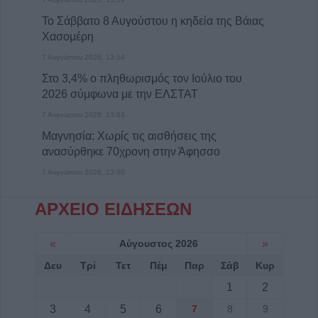
Το Σάββατο 8 Αυγούστου η κηδεία της Βάιας
Χασομέρη
7 Αυγούστου 2026, 13:14
Στο 3,4% ο πληθωρισμός τον Ιούλιο του
2026 σύμφωνα με την ΕΛΣΤΑΤ
7 Αυγούστου 2026, 13:03
Μαγνησία: Χωρίς τις αισθήσεις της
ανασύρθηκε 70χρονη στην Άφησσο
7 Αυγούστου 2026, 13:00
Συνελήφθη 31χρονος στη Γερμανία που
ΑΡΧΕΙΟ ΕΙΔΗΣΕΩΝ
εκκρεμούσε Ευρωπαϊκό ένταλμα σύλληψης
για ανθρωποκτονίες στην Ελλάδα
«
Αύγουστος 2026
»
7 Αυγούστου 2026, 12:50
Δευ
Τρί
Τετ
Πέμ
Παρ
Σάβ
Κυρ
Φ. Αλεξάκος: "Αδιαφάνεια και
δημοσιονομικός χώρος - Προτάσεις
1
2
διαφάνειας και εξοικονόμησης πόρων"
3
4
5
6
7
8
9