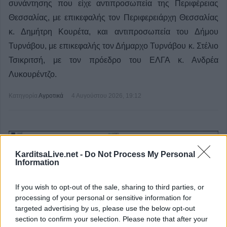
συνάντησης που είχε αντιπροσωπεία της Περιφέρειας
Θεσσαλίας, με επικεφαλής τον Περιφερειάρχη Θεσσαλίας
κ. Δημήτρη Κουρέτα, και αντιπροσωπεία του Δήμου
Τυρνάβου, με επικεφαλής τον Δήμαρχο Τυρνάβου κ. Στέλιο
Τσικριτσή, με τον πρόεδρο του ΕΛΓΑ κ. Ανδρέα
Λυκουρέντζο.
Κατηγορία
Αγροτικά
4 Αυγούστου 2026, 19:12
KarditsaLive.net -
Do Not Process My Personal
Information
If you wish to opt-out of the sale, sharing to third parties, or
processing of your personal or sensitive information for
targeted advertising by us, please use the below opt-out
section to confirm your selection. Please note that after your