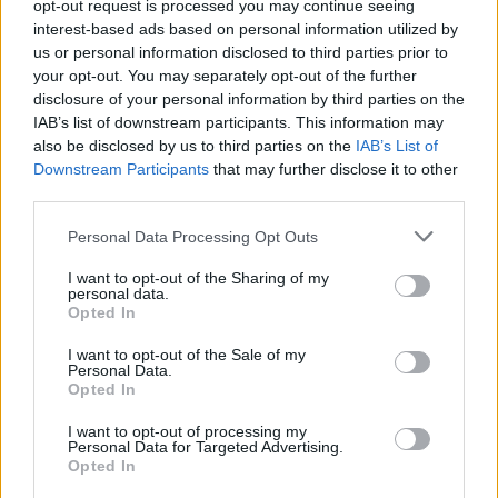
opt-out request is processed you may continue seeing
interest-based ads based on personal information utilized by
us or personal information disclosed to third parties prior to
your opt-out. You may separately opt-out of the further
Σε λειτουργία η πλατφόρμα myAGRO
disclosure of your personal information by third parties on the
IAB’s list of downstream participants. This information may
για τη νέα Ενιαία Αίτηση Ενίσχυσης
also be disclosed by us to third parties on the
IAB’s List of
2026
Downstream Participants
that may further disclose it to other
third parties.
Σε λειτουργία είναι από σήμερα (4/8) η εφαρμογή της
Personal Data Processing Opt Outs
Ενιαίας Αίτησης Ενίσχυσης για το έτος 2026,
στη νέα
I want to opt-out of the Sharing of my
personal data.
πλατφόρμα της ΑΑΔΕ, myAGRO (myagro.aade.gr) της
Opted In
ψηφιακής πύλης myAADE (myaade.gov.gr).
I want to opt-out of the Sale of my
Personal Data.
Κατηγορία
Αγροτικά
4 Αυγούστου 2026, 16:02
Opted In
I want to opt-out of processing my
Personal Data for Targeted Advertising.
Opted In