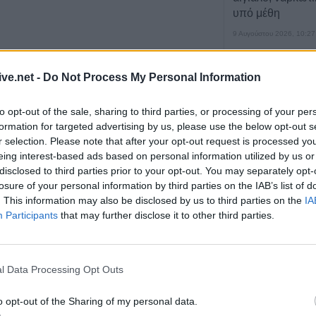
υπό μέθη
9 Αυγούστου 2026, 10:27
Διάθεση 1.800 
γεννητόρων κυν
ive.net -
Do Not Process My Personal Information
ομικό ισοζύγιο σε
βαμβάκι-σιτηρά βγάζει καθαρό
φασιανού από το
αγωγής για το βαμβάκι ανέρχεται σε 110-120 ευρώ/στρ.,
Μπαλάνου στο Μ
to opt-out of the sale, sharing to third parties, or processing of your per
α 350 ευρώ, εν αντιθέσει με τα σιτηρά, όπου το κόστος
9 Αυγούστου 2026, 09:38
formation for targeted advertising by us, please use the below opt-out s
καθαρό κέρδος στα 95 ευρώ/στρ. Αυτό προκύπτει από
r selection. Please note that after your opt-out request is processed y
Από τη Γη στη Σ
eing interest-based ads based on personal information utilized by us or
 Γιάννη Ράγκου.
Αναλυτικά, σύμφωνα με τον κ. Ράγκο:
πύραυλου που 
disclosed to third parties prior to your opt-out. You may separately opt-
Σελήνη γίνεται χ
losure of your personal information by third parties on the IAB’s list of
 2010, 15:26
μελέτης για ειδι
. This information may also be disclosed by us to third parties on the
IA
9 Αυγούστου 2026, 09:31
Participants
that may further disclose it to other third parties.
Για ό,τι κι αν ψά
αυτοκινήτων “Βού
τηση αγροτών τέλος
λύση!
l Data Processing Opt Outs
9 Αυγούστου 2026, 09:14
o opt-out of the Sharing of my personal data.
Υπ. Μεταφορών: