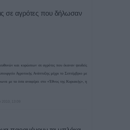
Την Δευτέρα 10
κηδεία του Κωνσ
ις σε αγρότες που δήλωσαν
8 Αυγούστου 2026, 19:13
Την Κυριακή 9 
κηδεία της Θωμα
8 Αυγούστου 2026, 17:42
Μετώπη: Χωρίς τ
ανασύρθηκε από
43χρονος
ευθυνών και κυρώσεων σε αγρότες που έκαναν ψευδείς
8 Αυγούστου 2026, 17:14
υπουργείο Αγροτικής Ανάπτυξης μέχρι το Σεπτέμβριο με
Σε αναζήτηση λύ
ωνα με τα όσα αναφέρει στο «Έθνος της Κυριακής», η
πρόβλημα των α
βοοειδών σε κοι
Δήμου Παλαμά
 2010, 13:09
8 Αυγούστου 2026, 14:49
Ακυρώθηκε από
Περιφερειάρχη 
να παραμένουν τα μπλόκα
Κουρέτα για το 