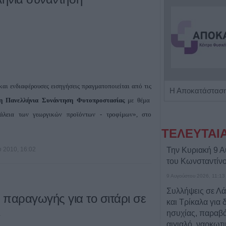
αι ενδιαφέρουσες εισηγήσεις πραγματοποιείται από τις
Πωλείται μονοκατοικία τριών επιπέδων στο καταπράσινο Πευκόφυτο Καρδίτσας
5η Πανελλήνια Συνάντηση Φυτοπροστασίας
με θέμα
άλεια των γεωργικών προϊόντων - τροφίμων», στο
ΤΕΛΕΥΤΑΙ
 2010, 16:02
Την Κυριακή 9 Α
του Κωνσταντίν
9 Αυγούστου 2026, 11:13
Συλλήψεις σε Λ
 παραγωγής για το σιτάρι σε
και Τρίκαλα για 
ι
ησυχίας, παραβά
αιγιαλό, ναρκωτ