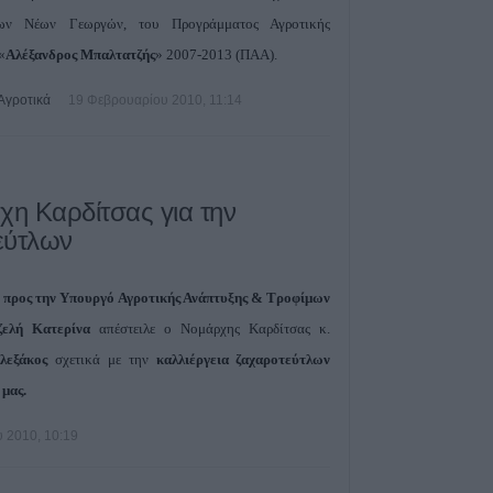
θα υπάρξουν αυ
ων Νέων Γεωργών, του Προγράμματος Αγροτικής
λογαριασμούς τ
«
Αλέξανδρος Μπαλτατζής
» 2007-2013 (ΠΑΑ).
8 Αυγούστου 2026, 21:15
Αγροτικά
19 Φεβρουαρίου 2010, 11:14
Σίσκος Α. Βασίλει
8 Αυγούστου 2026, 20:55
Πάρος: Νεκρό 4χ
πισίνα beach ba
χη Καρδίτσας για την
8 Αυγούστου 2026, 19:35
εύτλων
Υπεγράφη η σύμ
«Αναβάθμιση υ
 προς την Υπουργό Αγροτικής Ανάπτυξης & Τροφίμων
κεντρικής δομής
ζελή Κατερίνα
απέστειλε ο Νομάρχης Καρδίτσας κ.
Πόλης»
λεξάκος
σχετικά με την
καλλιέργεια ζαχαροτεύτλων
8 Αυγούστου 2026, 19:33
 μας.
Την Κυριακή 9 
κηδεία του Κωνσ
 2010, 10:19
Βογιατζή
8 Αυγούστου 2026, 19:28