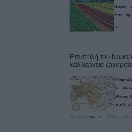
Μέτρου τ
Ανάπτυξης 
Κατηγορία
Επιστολή του Νομάρ
καλλιέργεια ζαχαροτ
Επιστολή
κ. Μπατ
Φώτης Α
στο Νομό
Κατηγορία
Αγροτικά
18 Φεβρουαρίου