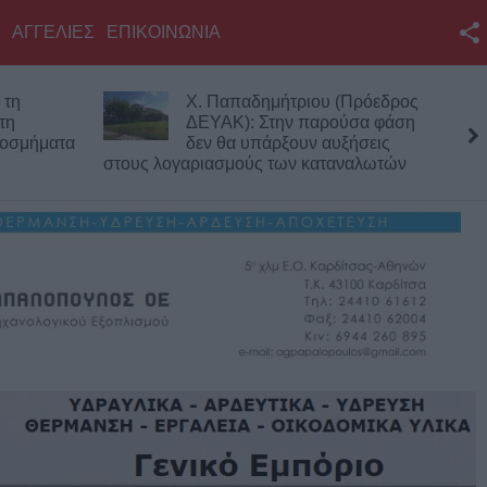
ΑΓΓΕΛΙΕΣ
ΕΠΙΚΟΙΝΩΝΙΑ
Facebook
(Πρόεδρος
Υπεγράφη η σύμβαση για την
Twitter
ύσα φάση
«Αναβάθμιση υποδομών
ξήσεις
κεντρικής δομής του
YouTube
αναλωτών
Μουσείου Πόλης»
Αναζήτηση
RSS
Επικοινωνία με το
KarditsaLive.Net