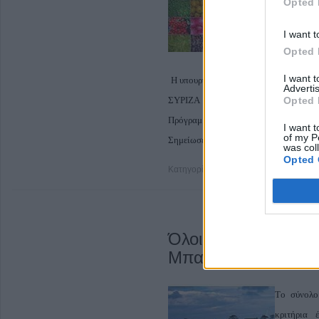
Opted 
I want t
Opted 
I want 
Η υπουργός Αγροτικής Ανάπτυξης, απαν
Advertis
Opted 
ΣΥΡΙΖΑ
Ευαγγελίας Αμανατίδου- Πα
Πρόγραμμα Πρόωρης Συνταξιοδότησ
I want t
of my P
Σημείωσε, όμως, ότι δεν πρόκειται να υ
was col
Opted 
Κατηγορία
Αγροτικά
19 Φεβρουαρίου
Όλοι οι νέοι αγρότε
Μπαλτατζής"
Tο σύνολο
κριτήρια 