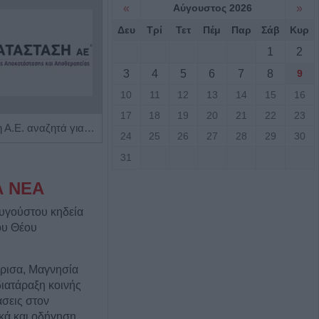
«
Αύγουστος 2026
»
Δευ
Τρί
Τετ
Πέμ
Παρ
Σάβ
Κυρ
1
2
3
4
5
6
7
8
9
10
11
12
13
14
15
16
17
18
19
20
21
22
23
Η Αποκατάσταση Α.Ε. αναζητά για εργασία Νοσηλευτές και Βοηθούς Νοσηλευτές
Πωλείται μονοκατοικία τριών επιπέδων στο καταπράσινο Πευκόφυτο Καρδίτσας
24
25
26
27
28
29
30
31
Α ΝΕΑ
υγούστου κηδεία
ου Θέου
άρισα, Μαγνησία
διατάραξη κοινής
σεις στον
ικά και οδήγηση