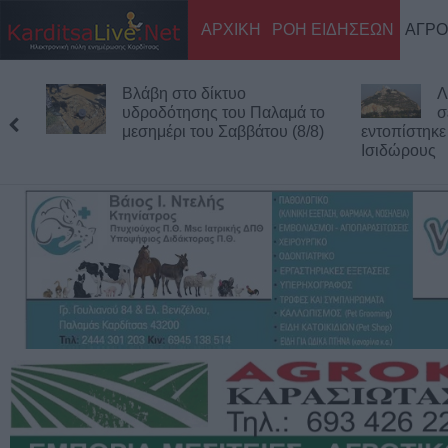
ΑΡΧΙΚΗ
ΡΟΗ ΕΙΔΗΣΕΩΝ
ΑΓΡΟ
Λυκαβηττός: Πτώμα γυναίκας
Α
σε προχωρημένη σήψη
δ
εντοπίστηκε κοντά στους Αγίους
Φαρκαδόνα 
Ισιδώρους