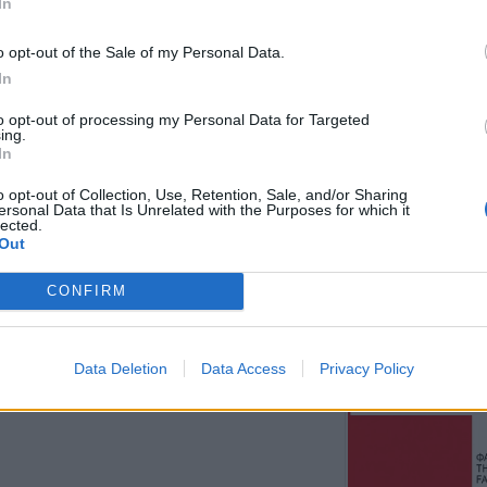
In
Το Σάββατο 8 Αυ
του Λεωνίδα Μη
o opt-out of the Sale of my Personal Data.
8 Αυγούστου 2026, 09:21
In
e-ΕΦΚΑ και ΔΥΠΑ
λανιέται στην Ευρώπη: το φάντασμα του κομμουνισμού.
to opt-out of processing my Personal Data for Targeted
ευρώ σε 58.370 
ς ενώθηκαν σε μια ιερή συμμαχία για να κυνηγήσουν αυτό
ing.
10 έως 14 Αυγο
In
 Μέτερνιχ κι ο Γκιζό, γάλλοι ριζοσπάστες και γερμανοί
8 Αυγούστου 2026, 09:12
o opt-out of Collection, Use, Retention, Sale, and/or Sharing
ersonal Data that Is Unrelated with the Purposes for which it
Ο Δήμος Σοφάδω
lected.
τον Λεωνίδα Μπ
λίου 2015, 23:34
Out
Λουτροπηγή
CONFIRM
8 Αυγούστου 2026, 09:09
Το εβδομαδιαίο 
α ή Αξιοπρέπεια;" άρθρο του
16/8) της Κινητ
η
Data Deletion
Data Access
Privacy Policy
Μονάδας στην Π
8 Αυγούστου 2026, 08:22
Γ. Καραβίδας: "
πανηγύρια και ο
θέμα τα κοινά μ