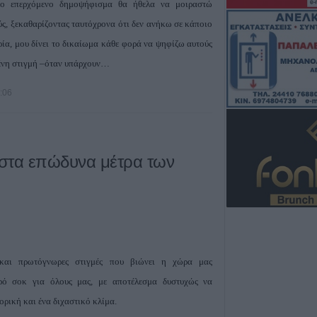
ο επερχόμενο δημοψήφισμα θα ήθελα να μοιραστώ
8 Αυγούστου 2026, 08:17
ς, ξεκαθαρίζοντας ταυτόχρονα ότι δεν ανήκω σε κάποιο
Λαμία: Απατεών
ρία, μου δίνει το δικαίωμα κάθε φορά να ψηφίζω αυτούς
μεγάλο χρηματι
ένη στιγμή –όταν υπάρχουν…
ηλικιωμένη
3:06
7 Αυγούστου 2026, 21:19
Τοποθετήθηκε ο
χλοοτάπητας στ
Γήπεδο Μουζακί
 στα επώδυνα μέτρα των
7 Αυγούστου 2026, 20:56
Μονοτεχνική Καρ
επιλογή σε ανακα
εσωτερικών και 
χώρων!
7 Αυγούστου 2026, 20:48
 και πρωτόγνωρες στιγμές που βιώνει η χώρα μας
ΑΑΔΕ: Άνοιξε ξα
ρό σοκ για όλους μας, με αποτέλεσμα δυστυχώς να
ΕΑΕ 2025 για δι
ρική και ένα διχαστικό κλίμα.
συμπληρώσεις σ