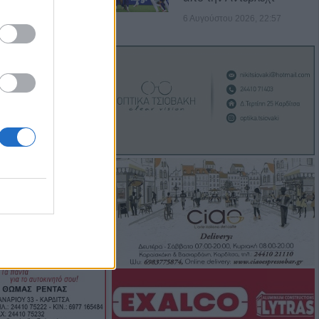
γούστου η κηδεία
6 Αυγούστου 2026, 22:57
τρίτσα
: 56,7 εκατ.
δικαιούχους από
ύστου
ν παρουσιάζει
αλάφα στη
πρόγραμμα (10-
ής Αστυνομικής
.Ε. Καρδίτσας
Ο Αύγουστος, τα
ι «χορηγίες» με
ας αγαθά"