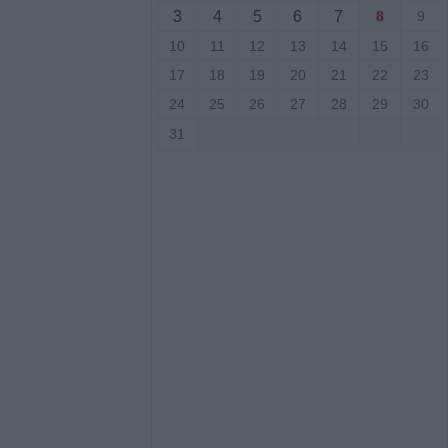
ύς
3
4
5
6
7
8
9
10
11
12
13
14
15
16
ι στο Ζάρκο
17
18
19
20
21
22
23
ταμένες
24
25
26
27
28
29
30
Φώτο)
31
: Ανοίγει ο
δύσεις 263,5
3,58 εκατ. ευρώ
ύχους για την
των
σφαιρική
αργεί τα
στατευτικά γύρω
ικό χώρο μετά τον