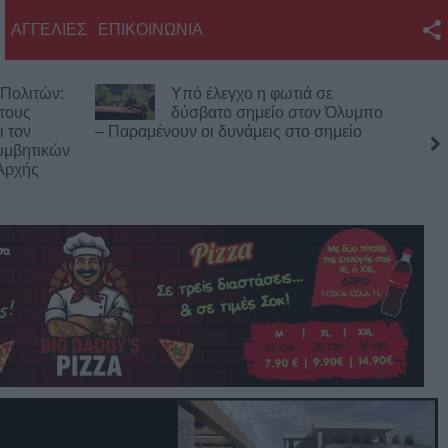
ΑΓΓΕΛΙΕΣ
ΕΠΙΚΟΙΝΩΝΙΑ
Facebook
Πολιτών:
Υπό έλεγχο η φωτιά σε
Twitter
 τους
δύσβατο σημείο στον Όλυμπο
ι τον
– Παραμένουν οι δυνάμεις στο σημείο
YouTube
υμβητικών
Αρχής
Αναζήτηση
RSS
Επικοινωνία με το
KarditsaLive.Net