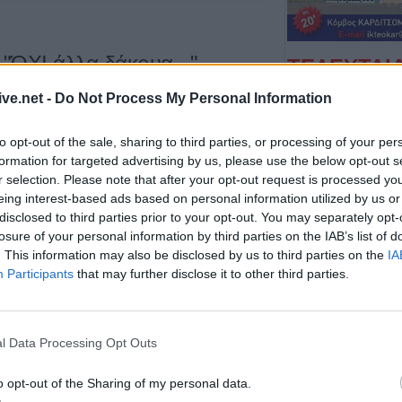
"ΌΧΙ άλλα δάκρυα..."
ΤΕΛΕΥΤΑΙ
Τρίκαλα: Στα 1.3
ive.net -
Do Not Process My Personal Information
δημιουργήθηκε 
χώρος αναψυχής
to opt-out of the sale, sharing to third parties, or processing of your per
χωριό της Θεσσα
formation for targeted advertising by us, please use the below opt-out s
χύνονται αυτές τις μέρες από πολλούς και για πολλά
r selection. Please note that after your opt-out request is processed y
8 Αυγούστου 2026, 10:34
eing interest-based ads based on personal information utilized by us or
ισία περισσεύουν τόσο από τους «εγκρίτους» και
Κων. Λαμπρόπου
disclosed to third parties prior to your opt-out. You may separately opt-
κατάληψης κοι
ρτητου», κυρίως, ηλεκτρονικού τύπου, όσο και από
losure of your personal information by third parties on the IAB’s list of
η συντριπτική π
ματα» της πολιτικής ζωής αυτού του τόπου.
. This information may also be disclosed by us to third parties on the
IA
καταστημάτων
Participants
that may further disclose it to other third parties.
3:40
8 Αυγούστου 2026, 10:29
Παράταση απαγ
συγκεκριμένες ε
l Data Processing Opt Outs
Μουζακίου
Όχι την Κυριακή στην κάλπη"
o opt-out of the Sharing of my personal data.
8 Αυγούστου 2026, 09:29