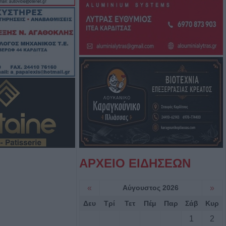
ες άρπαξαν
κό ποσό από
 νέος
ο Δημοτικό
ου (+Φώτο)
δίτσας: Η no1
ινίσεις
εξωτερικών
ΑΡΧΕΙΟ ΕΙΔΗΣΕΩΝ
«
Αύγουστος 2026
»
νά το σύστημα
Δευ
Τρί
Τετ
Πέμ
Παρ
Σάβ
Κυρ
ορθώσεις και
τοιχείων από
1
2