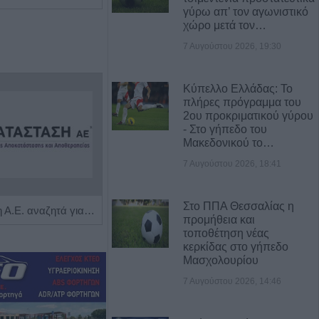
γύρω απ’ τον αγωνιστικό
χώρο μετά τον…
7 Αυγούστου 2026, 19:30
Κύπελλο Ελλάδας: Το
πλήρες πρόγραμμα του
2ου προκριματικού γύρου
- Στο γήπεδο του
Μακεδονικού το…
7 Αυγούστου 2026, 18:41
Στο ΠΠΑ Θεσσαλίας η
Η Αποκατάσταση Α.Ε. αναζητά για εργασία Νοσηλευτές και Βοηθούς Νοσηλευτές
Πωλείται μονοκατοικία τριών επιπέδων στο καταπράσινο Πευκόφυτο Καρδίτσας
προμήθεια και
τοποθέτηση νέας
κερκίδας στο γήπεδο
Μασχολουρίου
7 Αυγούστου 2026, 14:46