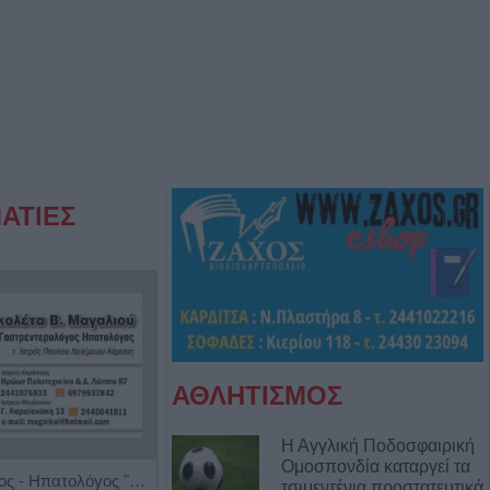
ΑΤΙΕΣ
ΑΘΛΗΤΙΣΜΟΣ
Η Αγγλική Ποδοσφαιρική
Ομοσπονδία καταργεί τα
Γαστρεντερολόγος - Ηπατολόγος "Νικολέτα Β. Μαγαλιού"
Κέντρο Ειδικών Θεραπειών Παιδιού 'Ανάπτυξη 'Λόγου'
τσιμεντένια προστατευτικά