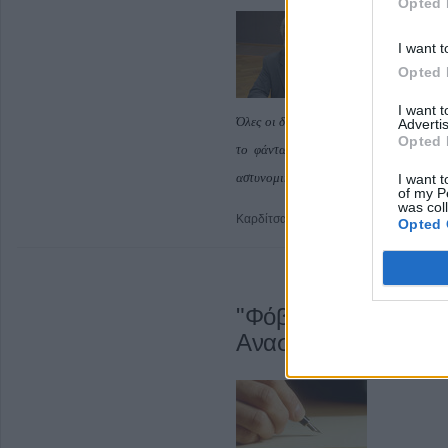
Opted 
I want t
Opted 
Ένα φάντασμα π
I want 
Όλες οι δυνάμεις της γερασμένης Ευρώπη
Advertis
Opted 
το φάντασμα: ο πάπας και ο τσάρος, ο
αστυνομικοί».
I want t
of my P
was col
Καρδίτσα
Κατηγορία
Άρθρα
3 Ιου
Opted 
"Φόβος, Υπερηφάνει
Αναστάσιου Σπυρίδ