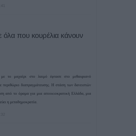
τους παραγωγο
1:41
7 Αυγούστου 2026, 20:45
Σφοδρό μπουρίν
Τρικάλων – Εκτε
καταστροφές (+
ε όλα που κουρέλια κάνουν
7 Αυγούστου 2026, 19:51
Σχέδια Βελτίωσης
δρόμος για επεν
εκατ. ευρώ
7 Αυγούστου 2026, 19:41
με το μαχαίρι στο λαιμό έφτασε στο μεθαυριανό
Καταβλήθηκαν 3
ε περιθώριο διαπραγμάτευσης. Η στάση των δανειστών
σε 67.746 δικαιο
ση από το όραμα για μια αποικιοκρατική Ελλάδα, μια
αγορά λιπασμά
εύει η μεταδημοκρατία.
7 Αυγούστου 2026, 19:35
Η Αγγλική Ποδο
1:32
Ομοσπονδία κατ
τσιμεντένια προ
απ’ τον αγωνιστ