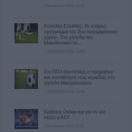
φοιτητική στέγη στο Πανεπιστήμιο
7 Αυγούστου 2026, 19:30
Θεσσαλίας
7 Αυγούστου 2026, 15:39
Κύπελλο Ελλάδας: Το πλήρες
Υπεγράφη η σύμβαση του έργου για την
πρόγραμμα του 2ου προκριματικού
αποκατάσταση ζημιών στο οδικό δίκτυο των
γύρου - Στο γήπεδο του
Τ.Κ. Βραγκιανών, Στεφανιάδας, Καρυάς,
Μακεδονικού το…
Ελληνικών και Δροσάτου
7 Αυγούστου 2026, 18:41
7 Αυγούστου 2026, 15:34
Ιερά Μητρόπολη: Πρόγραμμα Μητροπολίτη
Στο ΠΠΑ Θεσσαλίας η προμήθεια
κ. Τιμόθεου το διήμερο 8 & 9 Αυγούστου
και τοποθέτηση νέας κερκίδας στο
7 Αυγούστου 2026, 15:07
γήπεδο Μασχολουρίου
7 Αυγούστου 2026, 14:46
Κράτησε Οκόρο και για τη νέα
σεζόν ο ΑΣΚ
7 Αυγούστου 2026, 11:35