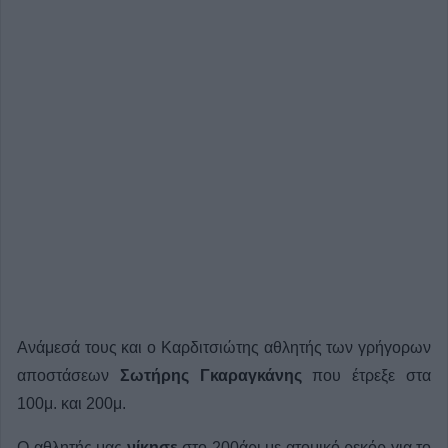
Ανάμεσά τους και ο Καρδιτσιώτης αθλητής των γρήγορων
αποστάσεων
Σωτήρης Γκαραγκάνης
που έτρεξε στα
100μ. και 200μ.
Ο αθλητής μας
νίκησε
στο 200άρι με ατομικό ρεκόρ για το