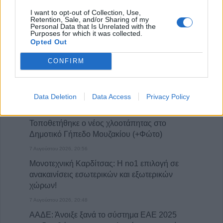
I want to opt-out of Collection, Use,
Retention, Sale, and/or Sharing of my
Personal Data that Is Unrelated with the
Purposes for which it was collected.
Opted Out
CONFIRM
ΤΕΛΕΥΤΑΙΑ ΝΕΑ
Λαμία: Απατεώνες άρπαξαν μεγάλο
χρηματικό ποσό από ηλικιωμένη
Data Deletion
Data Access
Privacy Policy
7 Αυγούστου 2026, 21:19
Τοποθετήθηκε ο νέος χλοοτάπητας στο
Δημοτικό Γήπεδο Μουζακίου (+Φώτο)
7 Αυγούστου 2026, 20:56
Μονοτεχνική Καρδίτσας: Η no1 επιλογή σε
ανακαινίσεις εσωτερικών και εξωτερικών
χώρων!
7 Αυγούστου 2026, 20:48
ΑΑΔΕ: Άνοιξε ξανά το σύστημα ΕΑΕ 2025