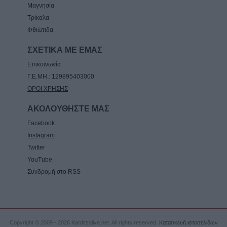
Μαγνησία
Τρίκαλα
Φθιώτιδα
ΣΧΕΤΙΚΑ ΜΕ ΕΜΑΣ
Επικοινωνία
Γ.Ε.ΜΗ.: 129895403000
ΟΡΟΙ ΧΡΗΣΗΣ
ΑΚΟΛΟΥΘΗΣΤΕ ΜΑΣ
Facebook
Instagram
Twitter
YouTube
Συνδρομή στο RSS
Copyright © 2009 - 2026 Karditsalive.net. All rights reserved.
Κατασκευή ιστοσελίδων