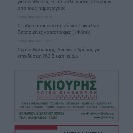
για διορθώσεις και συμπληρώσεις στοιχείων
από τους παραγωγούς
7 Αυγούστου 2026, 20:45
Σφοδρό μπουρίνι στο Ζάρκο Τρικάλων –
Εκτεταμένες καταστροφές (+Φώτο)
7 Αυγούστου 2026, 19:51
Σχέδια Βελτίωσης: Ανοίγει ο δρόμος για
επενδύσεις 263,5 εκατ. ευρώ
7 Αυγούστου 2026, 19:41
Καταβλήθηκαν 33,58 εκατ. ευρώ σε 67.746
δικαιούχους για την αγορά λιπασμάτων
7 Αυγούστου 2026, 19:35
Η Αγγλική Ποδοσφαιρική Ομοσπονδία
καταργεί τα τσιμεντένια προστατευτικά γύρω
απ’ τον αγωνιστικό χώρο μετά τον θάνατο
ποδοσφαιριστή
7 Αυγούστου 2026, 19:30