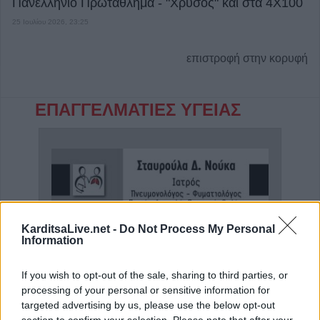
Πανελλήνιο Πρωτάθλημα - "Χρυσός" και στα 4Χ100
25 Ιουλίου 2026, 23:25
επιστροφή στην κορυφή
ΕΠΑΓΓΕΛΜΑΤΙΕΣ ΥΓΕΙΑΣ
KarditsaLive.net -
Do Not Process My Personal
Information
If you wish to opt-out of the sale, sharing to third parties, or
processing of your personal or sensitive information for
Ειδικός Γαστρεντερολόγος - Ηπατολόγος "Γεώργιος Μάνθος"
Πνευμονολόγος - Φυματιολόγος "Σταυρούλα Δ. Νούκα"
Ψυχο
targeted advertising by us, please use the below opt-out
section to confirm your selection. Please note that after your