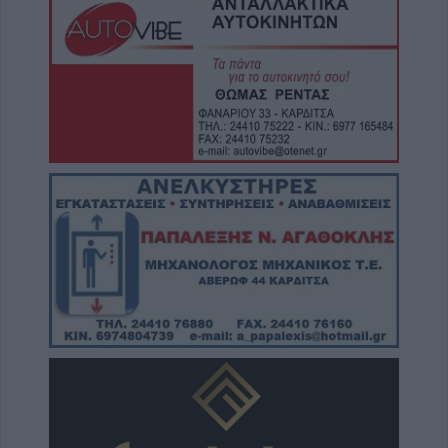
Το Σάββατο 8 Αυγούστου η κηδεία της
Μάχης Νίκου
7 Αυγούστου 2026, 19:18
Κύπελλο Ελλάδας: Το πλήρες πρόγραμμα
του 2ου προκριματικού γύρου - Στο γήπεδο
του Μακεδονικού το Αναγέννηση - Άρης
7 Αυγούστου 2026, 18:41
Το Σάββατο 8 Αυγούστου η κηδεία της
Αθανασίας Βρέκου
7 Αυγούστου 2026, 18:20
Συμμαχία Υπέρ των Πολιτών: Σκιές για το
κόστος, τους όρους, τον τρόπο και τον
φορέα δημοπράτησης των κολυμβητικών
δεξαμενών της Περιφερειακής Αρχής
Κουρέτα
7 Αυγούστου 2026, 18:00
Υπό έλεγχο η φωτιά σε δύσβατο σημείο στον
Όλυμπο – Παραμένουν οι δυνάμεις στο