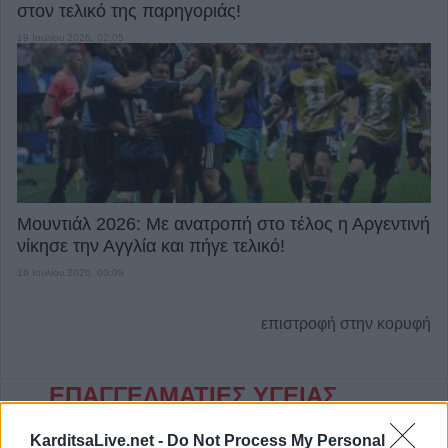
στον τελικό της παρηγοριάς!
19 Ιουλίου 2026, 02:05
Μουντιάλ 2026: Με ανατροπή στο τέλος η Αργεντινή
νίκησε την Αγγλία και πήγε τελικό!
16 Ιουλίου 2026, 00:09
επιστροφή στην κορυφή
ΕΠΑΓΓΕΛΜΑΤΙΕΣ ΥΓΕΙΑΣ
KarditsaLive.net -
Do Not Process My Personal