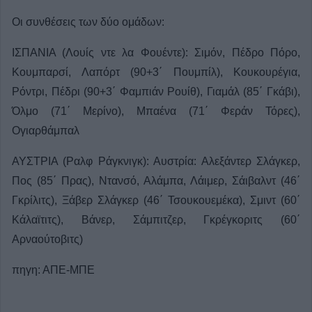
Οι συνθέσεις των δύο ομάδων:
ΙΣΠΑΝΙΑ (Λουίς ντε λα Φουέντε): Σιμόν, Πέδρο Πόρο,
Κουμπαρσί, Λαπόρτ (90+3΄ Πουμπίλ), Κουκουρέγια,
Ρόντρι, Πέδρι (90+3΄ Φαμπιάν Ρουίθ), Γιαμάλ (85΄ Γκάβι),
Όλμο (71΄ Μερίνο), Μπαένα (71΄ Φεράν Τόρες),
Ογιαρθάμπαλ
ΑΥΣΤΡΙΑ (Ραλφ Ράγκνιγκ): Αυστρία: Αλεξάντερ Σλάγκερ,
Πος (85΄ Πρας), Ντανσό, Αλάμπα, Λάιμερ, Σάιβαλντ (46΄
Γκρίλιτς), Ξάβερ Σλάγκερ (46΄ Τσουκουεμέκα), Σμιντ (60΄
Κάλαϊτιτς), Βάνερ, Σάμπιτζερ, Γκρέγκοριτς (60΄
Αρναούτοβιτς)
πηγη: ΑΠΕ-ΜΠΕ