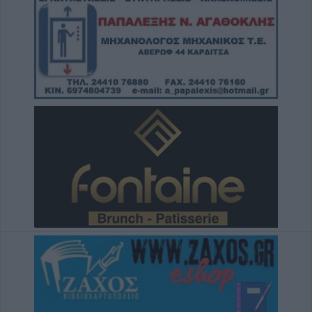
μετεγκατάστασης του Λαμπερού - Τι
προβλέπει μελέτη υποστηρικτικών
διαδικασιών
9 Αυγούστου 2026, 12:42
Την Κυριακή 9 Αυγούστου κηδεία του
Κωνσταντίνου Θέου
9 Αυγούστου 2026, 11:13
Συλλήψεις σε Λάρισα, Μαγνησία και Τρίκαλα
για διατάραξη κοινής ησυχίας, παραβάσεις
στον αιγιαλό, ναρκωτικά και οδήγηση υπό
μέθη
9 Αυγούστου 2026, 10:27
Διάθεση 1.800 νεοσσών και 235
γεννητόρων κυνηγετικού φασιανού από το
εκτροφείο Μπαλάνου στο Μουζάκι
9 Αυγούστου 2026, 09:38
Από τη Γη στη Σελήνη: Το κομμάτι πύραυλου
που προσέκρουσε στη Σελήνη γίνεται χρυσή