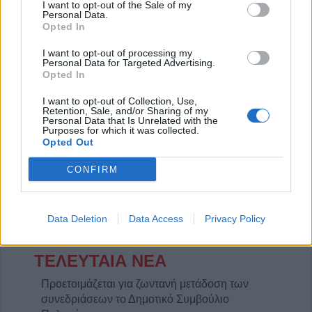
I want to opt-out of the Sale of my
Personal Data.
Opted In
I want to opt-out of processing my
Personal Data for Targeted Advertising.
Opted In
Η Αποκατάσταση Α.Ε. αναζητά για εργασία Νοσηλευτές και Βοηθούς Νοσηλευτές
Πωλείται μονοκατοικία τριών επιπέδων στο καταπράσινο Πευκόφυτο Καρδίτσας
I want to opt-out of Collection, Use,
Retention, Sale, and/or Sharing of my
Personal Data that Is Unrelated with the
Purposes for which it was collected.
Opted Out
CONFIRM
Data Deletion
Data Access
Privacy Policy
ΤΕΛΕΥΤΑΙΑ ΝΕΑ
Προετοιμάζεται για ζωντανή μετάδοση των
συνεδριάσεων το Δημοτικό Συμβούλιο