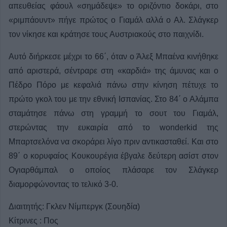
απευθείας φάουλ «σημάδεψε» το οριζόντιο δοκάρι, στο
«ριμπάουντ» πήγε πρώτος ο Γιαμάλ αλλά ο Αλ. Σλάγκερ
τον νίκησε και κράτησε τους Αυστριακούς στο παιχνίδι.
Αυτό διήρκεσε μέχρι το 66΄, όταν ο Άλεξ Μπαένα κινήθηκε
από αριστερά, σέντραρε στη «καρδιά» της άμυνας και ο
Πέδρο Πόρο με κεφαλιά πάνω στην κίνηση πέτυχε το
πρώτο γκολ του με την εθνική Ισπανίας. Στο 84΄ ο Αλάμπα
σταμάτησε πάνω στη γραμμή το σουτ του Γιαμάλ,
στερώντας την ευκαιρία από το wonderkid της
Μπαρτσελόνα να σκοράρει λίγο πριν αντικασταθεί. Και στο
89΄ ο κορυφαίος Κουκουρέγια έβγαλε δεύτερη ασίστ στον
Ογιαρθάμπαλ ο οποίος πλάσαρε τον Σλάγκερ
διαμορφώνοντας το τελικό 3-0.
Διαιτητής: Γκλεν Νίμπεργκ (Σουηδία)
Κίτρινες : Πος