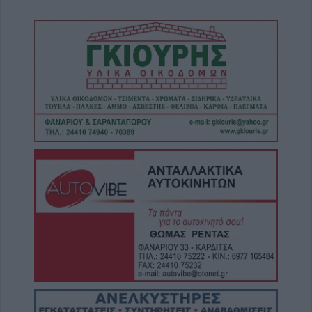
9 Αυγούστου 2026, 18:08
Θύμα των γκράφιτι το άγαλμα της
αγρότισσας μάνας στην πλατεία Πλαστήρα
(+Φωτο)
9 Αυγούστου 2026, 17:49
Ιερά Μητρόπολη: Πρόγραμμα Μητροπολίτη
κ. Τιμόθεου το διήμερο 10-11 Αυγούστου
9 Αυγούστου 2026, 16:14
Παράταση έως τις 9 Νοεμβρίου για το έργο
επέκτασης του δικτύου ύδρευσης στην Τ.Κ.
Αργυρίου
9 Αυγούστου 2026, 15:38
Συνεδρίαση Επιτροπής Εκτίμησης Κινδύνου
για τους ισχυρούς ανέμους και ριπές έως 9
μποφόρ τη Δευτέρα (10/8)
9 Αυγούστου 2026, 14:33
Με αργούς ρυθμούς οι εξελίξεις