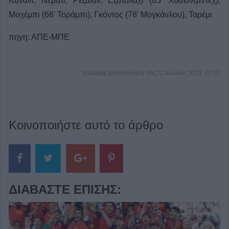
Κανάνι, Νεμάτι, Ρεζαϊάν, Εζατολαχί (85' Χοσεϊνζαντέχ),
Μοχέμπι (66' Τοράμπι), Γκόντος (78' Μογκάνλου), Ταρέμι
πηγη: ΑΠΕ-ΜΠΕ
Τελευταία τροποποίηση στις22 Ιουνίου 2026, 00:07
Κοινοποιήστε αυτό το άρθρο
ΔΙΑΒΆΣΤΕ ΕΠΊΣΗΣ: