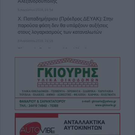
Αλεξανδρούπολης
8 Αυγούστου 2026, 21:54
Χ. Παπαδημήτριου (Πρόεδρος ΔΕΥΑΚ): Στην
παρούσα φάση δεν θα υπάρξουν αυξήσεις
στους λογαριασμούς των καταναλωτών
8 Αυγούστου 2026, 21:15
Σίσκος Α. Βασίλειος: "Οι ηλίθιοι"
8 Αυγούστου 2026, 20:55
Πάρος: Νεκρό 4χρονο παιδί σε πισίνα beach
bar
8 Αυγούστου 2026, 19:35
Υπεγράφη η σύμβαση για την «Αναβάθμιση
υποδομών κεντρικής δομής του Μουσείου
Πόλης»
8 Αυγούστου 2026, 19:33
Την Κυριακή 9 Αυγούστου η κηδεία του
Κωνσταντίνου Βογιατζή