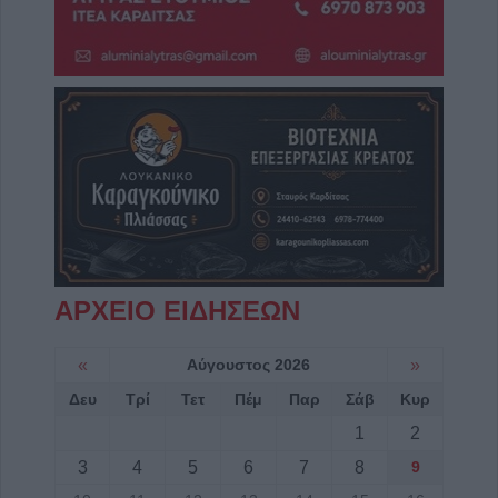
ΑΡΧΕΙΟ ΕΙΔΗΣΕΩΝ
«
Αύγουστος 2026
»
Δευ
Τρί
Τετ
Πέμ
Παρ
Σάβ
Κυρ
1
2
3
4
5
6
7
8
9