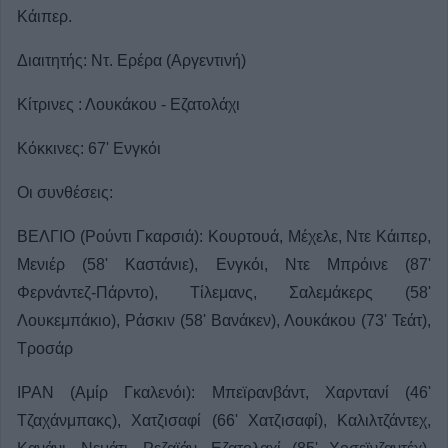
Κάιπερ.
Διαιτητής: Ντ. Ερέρα (Αργεντινή)
Κίτρινες : Λουκάκου - Εζατολάχι
Κόκκινες: 67' Ενγκόι
Οι συνθέσεις:
ΒΕΛΓΙΟ (Ρούντι Γκαρσιά): Κουρτουά, Μέχελε, Ντε Κάιπερ,
Μενιέρ (58' Καστάνιε), Ενγκόι, Ντε Μπρόινε (87'
Φερνάντεζ-Πάρντο), Τίλεμανς, Σαλεμάκερς (58'
Λουκεμπάκιο), Ράσκιν (58' Βανάκεν), Λουκάκου (73' Τεάτ),
Τροσάρ
ΙΡΑΝ (Αμίρ Γκαλενόι): Μπεϊρανβάντ, Χαρντανί (46'
Τζαχάνμπακς), Χατζισαφί (66' Χατζισαφί), Καλιλτζάντεχ,