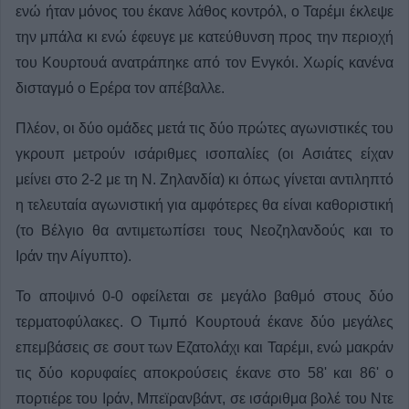
ενώ ήταν μόνος του έκανε λάθος κοντρόλ, ο Ταρέμι έκλεψε
την μπάλα κι ενώ έφευγε με κατεύθυνση προς την περιοχή
του Κουρτουά ανατράπηκε από τον Ενγκόι. Χωρίς κανένα
δισταγμό ο Ερέρα τον απέβαλλε.
Πλέον, οι δύο ομάδες μετά τις δύο πρώτες αγωνιστικές του
γκρουπ μετρούν ισάριθμες ισοπαλίες (οι Ασιάτες είχαν
μείνει στο 2-2 με τη Ν. Ζηλανδία) κι όπως γίνεται αντιληπτό
η τελευταία αγωνιστική για αμφότερες θα είναι καθοριστική
(το Βέλγιο θα αντιμετωπίσει τους Νεοζηλανδούς και το
Ιράν την Αίγυπτο).
Το αποψινό 0-0 οφείλεται σε μεγάλο βαθμό στους δύο
τερματοφύλακες. Ο Τιμπό Κουρτουά έκανε δύο μεγάλες
επεμβάσεις σε σουτ των Εζατολάχι και Ταρέμι, ενώ μακράν
τις δύο κορυφαίες αποκρούσεις έκανε στο 58' και 86' ο
πορτιέρε του Ιράν, Μπεϊρανβάντ, σε ισάριθμα βολέ του Ντε