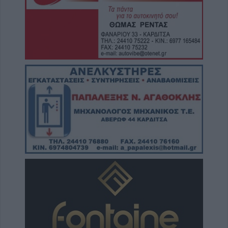
8 Αυγούστου 2026, 19:28
Την Δευτέρα 10 Αυγούστου η κηδεία του
Κωνσταντίνου Πλεξίδα
8 Αυγούστου 2026, 19:13
Την Κυριακή 9 Αυγούστου η κηδεία της
Θωμαΐτσας Τσιούκα
8 Αυγούστου 2026, 17:42
Μετώπη: Χωρίς τις αισθήσεις του
ανασύρθηκε από την θάλασσα 43χρονος
8 Αυγούστου 2026, 17:14
Σε αναζήτηση λύσης για το χρόνιο
πρόβλημα των ανεπιτήρητων βοοειδών σε
κοινότητες του Δήμου Παλαμά
8 Αυγούστου 2026, 14:49
Ακυρώθηκε απόφαση του Περιφερειάρχη
Θεσσαλίας Δημ. Κουρέτα για το θαλάσσιο
σκι στη λίμνη Σμοκόβου