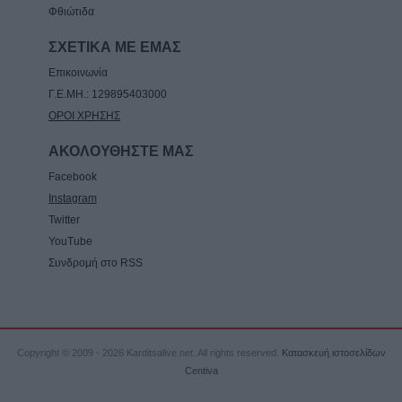
Φθιώτιδα
ΣΧΕΤΙΚΑ ΜΕ ΕΜΑΣ
Επικοινωνία
Γ.Ε.ΜΗ.: 129895403000
ΟΡΟΙ ΧΡΗΣΗΣ
ΑΚΟΛΟΥΘΗΣΤΕ ΜΑΣ
Facebook
Instagram
Twitter
YouTube
Συνδρομή στο RSS
Copyright © 2009 - 2026 Karditsalive.net. All rights reserved.
Κατασκευή ιστοσελίδων
Centiva