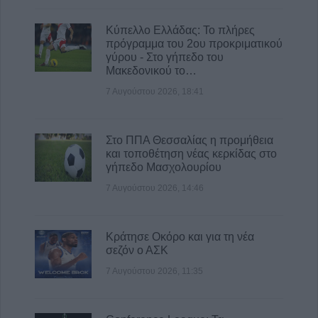
κοσμήματα
8 Αυγούστου 2026, 12:23
Κύπελλο Ελλάδας: Το πλήρες
πρόγραμμα του 2ου προκριματικού
“Take a break…. μ’ έναν απολαυστικό king
γύρου - Στο γήπεδο του
coffee!”
Μακεδονικού το…
8 Αυγούστου 2026, 12:22
7 Αυγούστου 2026, 18:41
Στο ΠΠΑ Θεσσαλίας η προμήθεια
και τοποθέτηση νέας κερκίδας στο
γήπεδο Μασχολουρίου
7 Αυγούστου 2026, 14:46
Κράτησε Οκόρο και για τη νέα
σεζόν ο ΑΣΚ
7 Αυγούστου 2026, 11:35