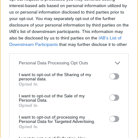
Μουντιάλ 2026: Με ανατροπή στο τέλος η Αργεντινή
interest-based ads based on personal information utilized by
νίκησε την Αγγλία και πήγε τελικό!
us or personal information disclosed to third parties prior to
your opt-out. You may separately opt-out of the further
16 Ιουλίου 2026, 00:09
disclosure of your personal information by third parties on the
IAB’s list of downstream participants. This information may
επιστροφή στην κορυφή
also be disclosed by us to third parties on the
IAB’s List of
Downstream Participants
that may further disclose it to other
third parties.
ΕΠΑΓΓΕΛΜΑΤΙΕΣ ΥΓΕΙΑΣ
Personal Data Processing Opt Outs
I want to opt-out of the Sharing of my
personal data.
Opted In
I want to opt-out of the Sale of my
Personal Data.
Opted In
I want to opt-out of processing my
Personal Data for Targeted Advertising.
Opted In
Ιατρός Βιοπαθολόγος - Μικροβιολόγος 'Παγάνα Μάγδα'
Παιδοψυχίατρος "Ευθαλία Τζίλα"