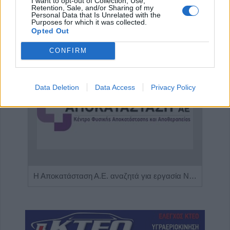
I want to opt-out of Collection, Use,
Retention, Sale, and/or Sharing of my
Personal Data that Is Unrelated with the
Purposes for which it was collected.
Opted Out
ΑΓΓΕΛΙΕΣ
CONFIRM
Data Deletion
Data Access
Privacy Policy
Πωλείται μονοκατοικία τριών επιπέδων στο καταπράσινο Πευκόφυτο Καρδίτσας
Η Αποκατάσταση Α.Ε. αναζητά για εργασία Νοσηλευτές και Βοηθούς Νοσηλευτές