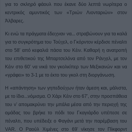
για το σκληρό φάουλ που έκανε δύο λεπτά νωρίτερα ο
κεντρικός αμυντικός των «Τριών Λιονταριών» στον
Άλβαρες.
Κι ενώ τα πράγματα έδειχναν να... στραβώνουν για τα καλά
για το συγκρότημα του Τούχελ, ο Γκόρντον κέρδισε πέναλτι
στο 58' από κεφαλιά πάσα του Κέιν. Καθαρή η ανατροπή
του επιθετικού της Μπαρτσελόνα από τον Ράνχελ, με τον
Κέιν στο 60' να νικά τον γκολκίπερ των Μεξικανών και να
«γράφει» το 3-1 με το έκτο του γκολ στη διοργάνωση.
Η «απάντηση» των γηπεδούχων ήταν άμεση και, μάλιστα,
με το ίδιο...νόμισμα. Ο Χάρι Κέιν στο 67', στην προσπάθεια
του ν' απομακρύνει την μπάλα μέσα από την περιοχή της
ομάδας του βρήκε το πόδι του Γκαγιάρδο υπέπεσε σε
πέναλτι, που υπέδειξε ο Φαγάνι μετά την παρέμβαση του
VAR. Ο Ραούλ Χιμένες στο 69' νίκησε τον Πίκφορντ