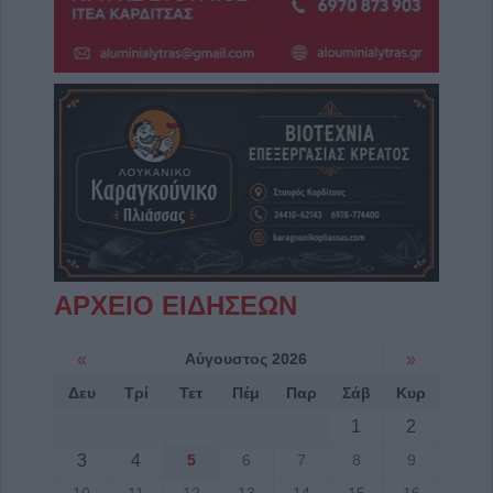
ΑΡΧΕΙΟ ΕΙΔΗΣΕΩΝ
«
Αύγουστος 2026
»
Δευ
Τρί
Τετ
Πέμ
Παρ
Σάβ
Κυρ
1
2
3
4
5
6
7
8
9
10
11
12
13
14
15
16