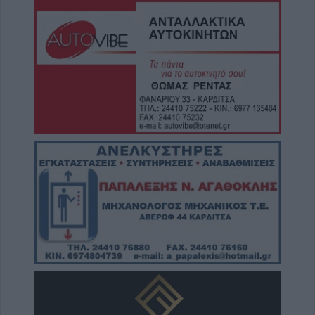
5 Αυγούστου 2026, 15:04
Εξωδικαστικός Μηχανισμός: Ρυθμίσεις
οφειλών άνω των 500 εκατ. ευρώ μέσα στον
Ιούλιο του 2026
5 Αυγούστου 2026, 14:50
Τα προσωρινά αποτελέσματα για τις 116
προσλήψεις ατόμων στην καθαριότητα των
σχολικών μονάδων του Δήμου Καρδίτσας
5 Αυγούστου 2026, 14:21
Σε Άρτα και Βραγκιανά ο Μητροπολίτης κ.
Τιμόθεος το διήμερο 7-8 Αυγούστου
5 Αυγούστου 2026, 14:05
Σοφάδες: Ολοκληρώθηκε η ασφαλτόστρωση
σε τμήματα των οδών Ανθέων και
Κολοκοτρώνη
5 Αυγούστου 2026, 13:59
Συμμετοχή σε αντιπολεμικές κινητοποιήσεις