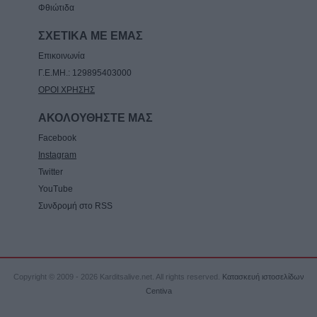
Φθιώτιδα
ΣΧΕΤΙΚΑ ΜΕ ΕΜΑΣ
Επικοινωνία
Γ.Ε.ΜΗ.: 129895403000
ΟΡΟΙ ΧΡΗΣΗΣ
ΑΚΟΛΟΥΘΗΣΤΕ ΜΑΣ
Facebook
Instagram
Twitter
YouTube
Συνδρομή στο RSS
Copyright © 2009 - 2026 Karditsalive.net. All rights reserved.
Κατασκευή ιστοσελίδων
Centiva