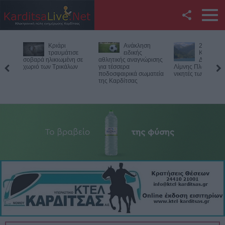
Facebook
Ανάκληση
27ος
Θανατηφ
Twitter
ειδικής
Κολυμβητικός
τροχαίο γ
αθλητικής αναγνώρισης
Διάπλους
33χρονο
για τέσσερα
Λίμνης Πλαστήρα: Οι
μοτοσικλετιστή στ
YouTube
ποδοσφαιρικά σωματεία
νικητές των αγώνων
Πιερία
της Καρδίτσας
Αναζήτηση
RSS
Επικοινωνία με το
KarditsaLive.Net