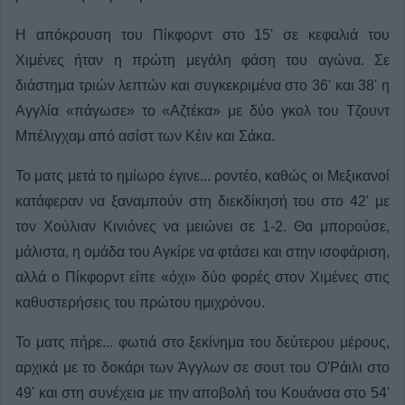
Η απόκρουση του Πίκφορντ στο 15' σε κεφαλιά του
Χιμένες ήταν η πρώτη μεγάλη φάση του αγώνα. Σε
διάστημα τριών λεπτών και συγκεκριμένα στο 36' και 38' η
Αγγλία «πάγωσε» το «Αζτέκα» με δύο γκολ του Τζουντ
Μπέλιγχαμ από ασίστ των Κέιν και Σάκα.
Το ματς μετά το ημίωρο έγινε... ροντέο, καθώς οι Μεξικανοί
κατάφεραν να ξαναμπούν στη διεκδίκησή του στο 42' με
τον Χούλιαν Κινιόνες να μειώνει σε 1-2. Θα μπορούσε,
μάλιστα, η ομάδα του Αγκίρε να φτάσει και στην ισοφάριση,
αλλά ο Πίκφορντ είπε «όχι» δύο φορές στον Χιμένες στις
καθυστερήσεις του πρώτου ημιχρόνου.
Το ματς πήρε... φωτιά στο ξεκίνημα του δεύτερου μέρους,
αρχικά με το δοκάρι των Άγγλων σε σουτ του Ο'Ράιλι στο
49' και στη συνέχεια με την αποβολή του Κουάνσα στο 54'