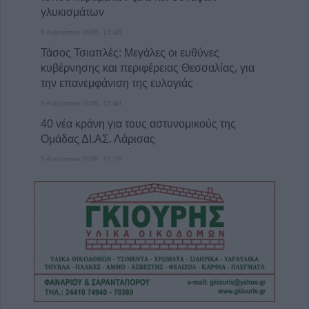
γλυκισμάτων
5 Αυγούστου 2026, 15:48
Τάσος Τσιαπλές: Μεγάλες οι ευθύνες
κυβέρνησης και περιφέρειας Θεσσαλίας, για
την επανεμφάνιση της ευλογιάς
5 Αυγούστου 2026, 15:40
40 νέα κράνη για τους αστυνομικούς της
Ομάδας ΔΙ.ΑΣ. Λάρισας
5 Αυγούστου 2026, 15:26
Πρόσκληση Υποβολής Υποψηφιοτήτων στο
Π.Μ.Σ. «Διαχείριση Περιβάλλοντος» (2026–
2027)
5 Αυγούστου 2026, 15:14
Προγραμματισμένες διακοπές
ηλεκτροδότησης την Πέμπτη (6/8) στις Τ.Κ.
Σμοκόβου, Λουτροπηγής, Θραψιμίου,
Αηδονοχωρίου, Βαθύλακκου και Ρεντίνας