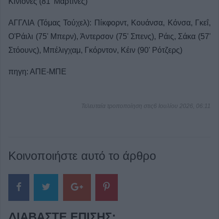
Κινιόνες (81' Μαρτίνες)
ΑΓΓΛΙΑ (Τόμας Τούχελ): Πίκφορντ, Κουάνσα, Κόνσα, Γκεΐ,
Ο'Ράιλι (75' Μπερν), Άντερσον (75' Σπενς), Ράις, Σάκα (57'
Στόουνς), Μπέλιγχαμ, Γκόρντον, Κέιν (90' Ρότζερς)
πηγη: ΑΠΕ-ΜΠΕ
Τελευταία τροποποίηση στις6 Ιουλίου 2026, 06:11
Κοινοποιήστε αυτό το άρθρο
ΔΙΑΒΆΣΤΕ ΕΠΊΣΗΣ: