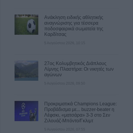
ΑΔΕΔΥ Καρδίτσας: "Κάτω τα χέρια από τον
πρόεδρο του Εργατικού Κέντρου Λάρισας!"
Ανάκληση ειδικής αθλητικής
αναγνώρισης για τέσσερα
5 Αυγούστου 2026, 12:16
ποδοσφαιρικά σωματεία της
Κριάρι τραυμάτισε σοβαρά ηλικιωμένη σε
Καρδίτσας
χωριό των Τρικάλων
5 Αυγούστου 2026, 10:15
5 Αυγούστου 2026, 11:56
Οι υψηλές θερμοκρασίες του Αυγούστου
δοκιμάζουν τα ελαστικά του αυτοκινήτου
27ος Κολυμβητικός Διάπλους
Λίμνης Πλαστήρα: Οι νικητές των
περισσότερο από κάθε άλλη εποχή
αγώνων
5 Αυγούστου 2026, 11:51
5 Αυγούστου 2026, 09:50
ΛΑ.ΣΥ. Θεσσαλίας: "Να λυθεί τη νέα σχολική
περίοδο, το πρόβλημα έλλειψης συνοδών σε
μαθητικά δρομολόγια παιδιών δημοτικών
Προκριματικά Champions League:
σχολείων, που εκτελούν τα ΚΤΕΛ στην
Προβάδισμα με... buzzer-beater η
Θεσσαλία"
Λέφσκι, «ματσάρα» 3-3 στο Σεν
Ζιλουάζ-Μπόντο/Γκλιμτ
5 Αυγούστου 2026, 11:22
5 Αυγούστου 2026, 07:55