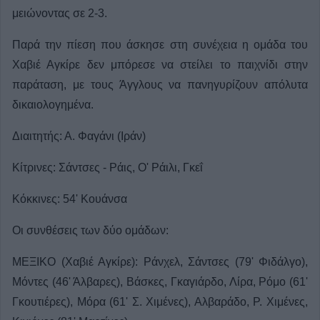
μειώνοντας σε 2-3.
Παρά την πίεση που άσκησε στη συνέχεια η ομάδα του
Χαβιέ Αγκίρε δεν μπόρεσε να στείλει το παιχνίδι στην
παράταση, με τους Άγγλους να πανηγυρίζουν απόλυτα
δικαιολογημένα.
Διαιτητής: Α. Φαγάνι (Ιράν)
Κίτρινες: Σάντσες - Ράις, Ο' Ράιλι, Γκεΐ
Κόκκινες: 54' Κουάνσα
Οι συνθέσεις των δύο ομάδων:
ΜΕΞΙΚΟ (Χαβιέ Αγκίρε): Ράνχελ, Σάντσες (79' Φιδάλγο),
Μόντες (46' Άλβαρες), Βάσκες, Γκαγιάρδο, Λίρα, Ρόμο (61'
Γκουτιέρες), Μόρα (61' Σ. Χιμένες), Αλβαράδο, Ρ. Χιμένες,