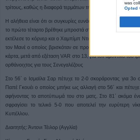
was col
τρίτους, καθώς η διαφορά τερμάτων της Σενεγάλης (8-6 γκολ)
Opted 
Η αλήθεια είναι ότι οι συγκυρίες ευνόησαν τα μέγιστα την
το πρώτο τέταρτο βρέθηκε μπροστά στο σκορ και με αριθμητι
εκτέλεσε το κόρνερ και ο Χαμπίμπ Ντιαρά με κεφαλιά έγραψε
τον Μανέ ο οποίος βρισκόταν σε προφανή θέση για γκολ, λί
κάρτα, μετά από εξέταση VAR στο 13, για τον αμυντικό του Ι
ορθάνοιχτος για τους Σενεγαλέζους
Στο 56΄ ο Ισμαϊλα Σαρ πέτυχε το 2-0 σκοράροντας για 3ο
Παπέ Γκουέι ο οποίος μπήκε ως αλλαγή στο 56΄ και πέτυχε 
αφήνοντας το αποτύπωμά του στο ματς. Στο 81΄ ακόμα ένα
σφραγίσει το τελικό 5-0 που αποτελεί την ευρύτερη ν
Κυπέλλου.
Διαιτητής: Άντονι Τέιλορ (Αγγλία)