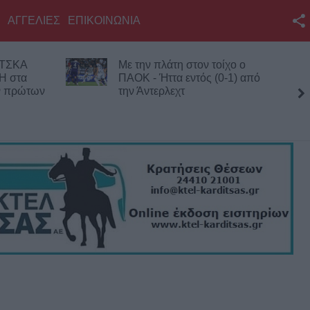
ΑΓΓΕΛΙΕΣ
ΕΠΙΚΟΙΝΩΝΙΑ
Facebook
 ΤΣΚΑ
Με την πλάτη στον τοίχο ο
Twitter
Η στα
ΠΑΟΚ - Ήττα εντός (0-1) από
ων πρώτων
την Άντερλεχτ
YouTube
τέσσ
Αναζήτηση
RSS
Επικοινωνία με το
KarditsaLive.Net