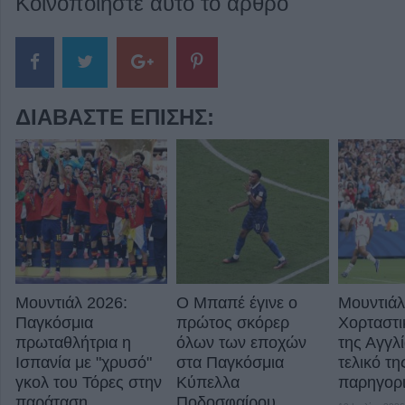
Κοινοποιήστε αυτό το άρθρο
ΔΙΑΒΆΣΤΕ ΕΠΊΣΗΣ:
Μουντιάλ 2026:
Ο Μπαπέ έγινε ο
Μουντιάλ
Παγκόσμια
πρώτος σκόρερ
Χορταστι
πρωταθλήτρια η
όλων των εποχών
της Αγγλ
Ισπανία με "χρυσό"
στα Παγκόσμια
τελικό τη
γκολ του Τόρες στην
Κύπελλα
παρηγορι
παράταση
Ποδοσφαίρου