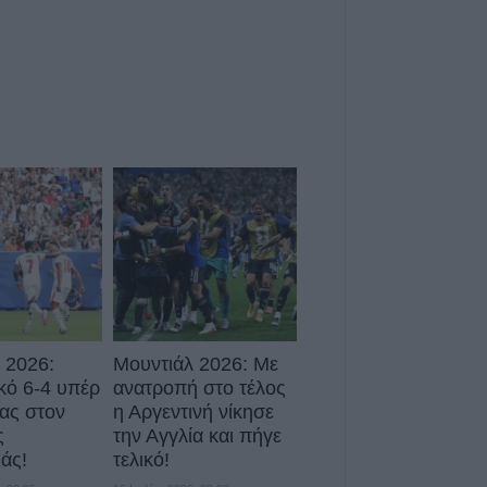
7 Αυγούστου 2026, 00:10
Europa League:
λογικά ο ΟΦΗ στα
αποτελέσματα 
αγώνων στον Γ' 
7 Αυγούστου 2026, 00:04
“Ciao espresso b
τώρα η δική σου
6 Αυγούστου 2026, 23:51
Με την πλάτη στ
Ήττα εντός (0-1)
Άντερλεχτ
 2026:
Μουντιάλ 2026: Με
6 Αυγούστου 2026, 22:57
κό 6-4 υπέρ
ανατροπή στο τέλος
Πλήρως επισκέψ
ίας στον
η Αργεντινή νίκησε
αρχαιολογικοί χώ
ς
την Αγγλία και πήγε
Καρδίτσας, δυνα
άς!
τελικό!
και σε άλλους τέ