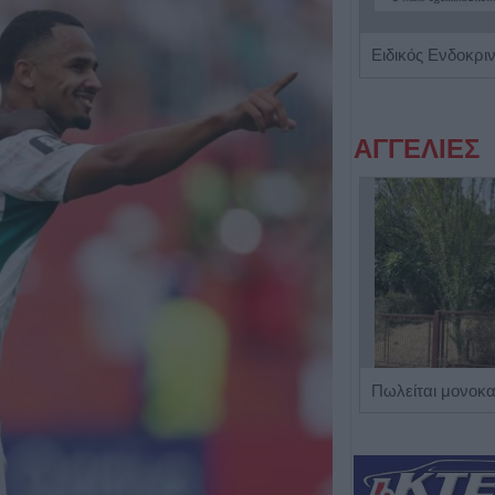
Χειρουργός Οφθαλμίατρος 'Παπούλιας Δημήτριος'
ΑΓΓΕΛΙΕΣ
Η Αποκατάσταση Α.Ε. αναζητά για εργασία Νοσηλευτές και Βοηθούς Νοσηλευτές