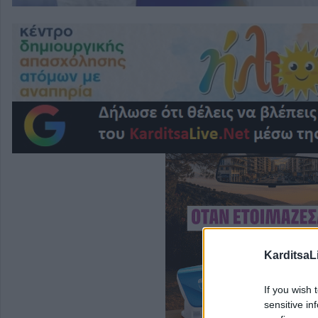
KarditsaL
If you wish 
sensitive in