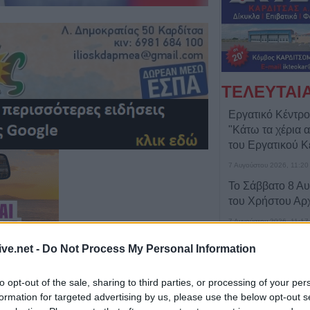
ΤΕΛΕΥΤΑΙ
Εργατικό Κέντρο
"Κάτω τα χέρια 
του Εργατικού Κ
7 Αυγούστου 2026, 11:20
Το Σάββατο 8 Αυ
του Χρήστου Αρ
7 Αυγούστου 2026, 11:17
Δίκτυο Αλληλεγγ
ive.net -
Do Not Process My Personal Information
στην Παλαιστίνη
2026: Πανελλαδ
to opt-out of the sale, sharing to third parties, or processing of your per
σε νησιά, βουνά 
formation for targeted advertising by us, please use the below opt-out s
ενάντια στη γενο