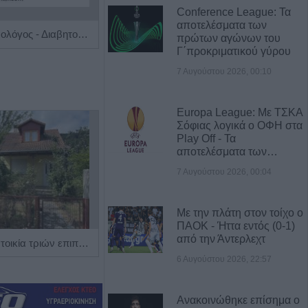
Conference League: Τα
αποτελέσματα των
Ειδικός Ενδοκρινολόγος - Διαβητολόγος 'Χριστίνα Γ. Σακκά'
Κέντρο Ειδικών Θεραπειών Παιδιού 'Ανάπτυξη 'Λόγου'
πρώτων αγώνων του
Γ΄προκριματικού γύρου
7 Αυγούστου 2026, 00:10
Europa League: Με ΤΣΚΑ
Σόφιας λογικά ο ΟΦΗ στα
Play Off - Τα
αποτελέσματα των…
7 Αυγούστου 2026, 00:04
Με την πλάτη στον τοίχο ο
ΠΑΟΚ - Ήττα εντός (0-1)
από την Άντερλεχτ
Πωλείται μονοκατοικία τριών επιπέδων στο καταπράσινο Πευκόφυτο Καρδίτσας
Η εταιρεία ΘΑΛΑΣΣΙΟΣ ΚΟΣΜΟΣ Α.Ε.Β.Ε. επιθυμεί να προσλάβει Αποθηκάριο
6 Αυγούστου 2026, 22:57
Ανακοινώθηκε επίσημα ο