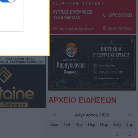
αρωγή για την
μιών σε κτίρια
από το σεισμό
υ 2026 στο Δήμο
7 Αυγούστου η
ταντίνου Στυλ.
όρα πτώση
ας από τον 5ο
ικίας
ΑΡΧΕΙΟ ΕΙΔΗΣΕΩΝ
νεκροί σε
«
Αύγουστος 2026
»
φορτηγό στο
Δευ
Τρί
Τετ
Πέμ
Παρ
Σάβ
Κυρ
ς - Δράμας
1
2