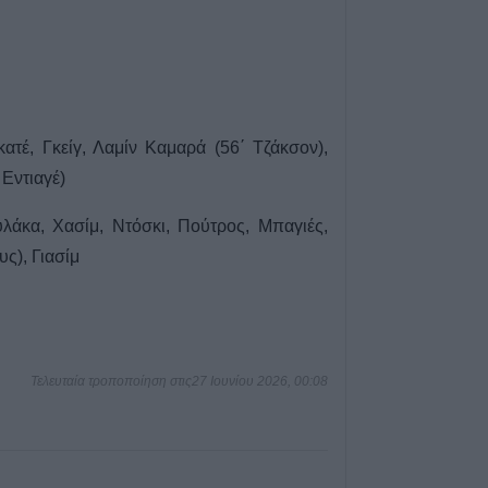
Μία προσφορά κ
για τον ανάδοχο
εργασίες αποκα
κοινόχρηστων χ
«Daniel» στο Δ
ατέ, Γκείγ, Λαμίν Καμαρά (56΄ Τζάκσον),
7 Αυγούστου 2026, 08:56
 Εντιαγέ)
Το Σάββατο 8 Αυ
του Χρήστου Φρ
λάκα, Χασίμ, Ντόσκι, Πούτρος, Μπαγιές,
7 Αυγούστου 2026, 08:42
υς), Γιασίμ
Εθνικό Κέντρο Α
επηρεαζόμενες π
ιό του Δυτικού 
Σοφάδων
Τελευταία τροποποίηση στις27 Ιουνίου 2026, 00:08
7 Αυγούστου 2026, 08:24
Conference Lea
αποτελέσματα 
αγώνων του Γ΄π
γύρου