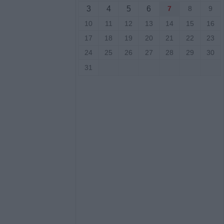
3
4
5
6
7
8
9
αι έκπτωση 1%
10
11
12
13
14
15
16
 του έργου
τάστασης
17
18
19
20
21
22
23
ώρων μετά τον
24
25
26
27
28
29
30
ήμο Καρδίτσας
31
γούστου η κηδεία
αγγίδη
ιμοδοσίας: Στις
εριοχές από τον
Νείλου ο Δήμος
gue: Τα
των πρώτων
ροκριματικού