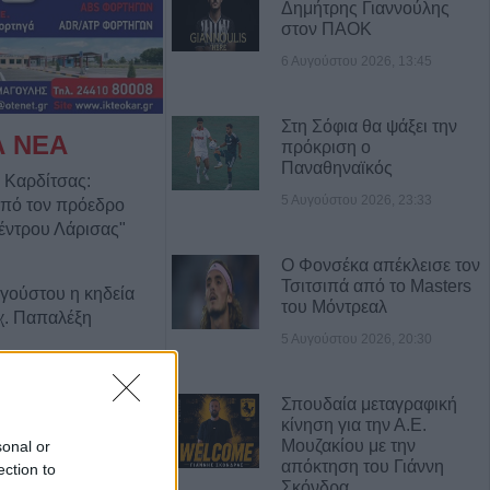
Δημήτρης Γιαννούλης
στον ΠΑΟΚ
6 Αυγούστου 2026, 13:45
Στη Σόφια θα ψάξει την
Α ΝΕΑ
πρόκριση ο
Παναθηναϊκός
 Καρδίτσας:
5 Αυγούστου 2026, 23:33
από τον πρόεδρο
έντρου Λάρισας"
Ο Φονσέκα απέκλεισε τον
Τσιτσιπά από το Masters
γούστου η κηδεία
του Μόντρεαλ
χ. Παπαλέξη
5 Αυγούστου 2026, 20:30
ύης: "Λευτεριά
Σπουδαία μεταγραφική
 - 9 Αυγούστου
κίνηση για την Α.Ε.
ική ημέρα δράσης
Μουζακίου με την
sonal or
και πόλεις
απόκτηση του Γιάννη
ection to
κτονία στην
Σκόνδρα