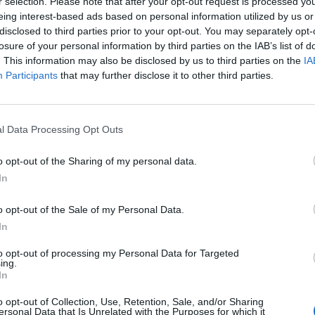
r selection. Please note that after your opt-out request is processed y
Παλαιστίνη"
eing interest-based ads based on personal information utilized by us or
7 Αυγούστου 2026, 11:06
disclosed to third parties prior to your opt-out. You may separately opt-
 της για τον 9ο όμιλο του Μουντιάλ και τα
losure of your personal information by third parties on the IAB’s list of
ΛΑ.ΣΥ. Θεσσαλία
. This information may also be disclosed by us to third parties on the
IA
περιφερειακή α
Participants
that may further disclose it to other third parties.
κάνει πως δεν β
συνεχιζόμενη εδ
ρύπανση του Γ
ποταμού"
l Data Processing Opt Outs
7 Αυγούστου 2026, 10:59
o opt-out of the Sharing of my personal data.
Άκυρες οι εγκύκ
In
αναρτώνται στις
φορέων του δημ
o opt-out of the Sale of my Personal Data.
Οκτωβρίου 202
In
7 Αυγούστου 2026, 10:42
to opt-out of processing my Personal Data for Targeted
Ταϊλάνδη: Έφηβ
ing.
παππού και γιαγι
In
6 άτομα στο σχο
ήραν τους πρώτους 3 βαθμούς τους στη
o opt-out of Collection, Use, Retention, Sale, and/or Sharing
7 Αυγούστου 2026, 10:37
ersonal Data that Is Unrelated with the Purposes for which it
ετοί στην «κούρσα» για τους καλύτερους