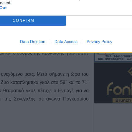
lected.
Δωρεάν κρατική 
 είναι η υψηλότερη.
Out
αποκατάσταση ζη
που επλήγησαν 
 ομάδα του Πάπε Τιό που πριν συμπληρωθεί
CONFIRM
της 12ης Μαρτίο
κό πλεονέκτημα. Στο 4΄ ο Αμπντουλαγέ Σεκ
Αργιθέας
 το 1-0. Λίγο αργότερα ο Σουλάκα ανέτρεψε
7 Αυγούστου 2026, 10:19
Data Deletion
Data Access
Privacy Policy
γο έξω από την περιοχή του Ιράκ. Κόκκινη
Την Παρασκευή 
ράκ και ο δρόμος της πρόκρισης ήταν πλέον
κηδεία του Κωνσ
Βασιλάκη
7 Αυγούστου 2026, 10:00
 συνεχόμενο ματς. Μετά σήμανε η ώρα του
Γουδί: Θανατηφ
δύο καταπληκτικά γκολ στο 59΄ και το 71΄
53χρονης γυναίκ
 θεαματικό γκολ πέτυχε ο Εντιαγέ για να
όροφο πολυκατο
ίκη της Σενεγάλης σε αγώνα Παγκοσμίου
7 Αυγούστου 2026, 09:22
Μητέρα και γιος 
μετωπική ΙΧ με 
δρόμο Αμφίπολη
7 Αυγούστου 2026, 09:00