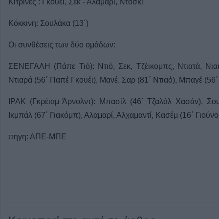
Κίτρινες : Γκουέι, Σεκ - Αλαμαρί, Ντόσκι
Κόκκινη: Σουλάκα (13΄)
Οι συνθέσεις των δύο ομάδων:
ΣΕΝΕΓΑΛΗ (Πάπε Τιό): Ντιό, Σεκ, Τζέικομπς, Ντιατά, Νιακ
Ντιαρά (56΄ Παπέ Γκουέι), Μανέ, Σαρ (81΄ Ντιαό), Μπαγέ (56΄
ΙΡΑΚ (Γκρέιαμ Άρνολντ): Μπασίλ (46΄ Τζαλάλ Χασάν), Σου
Ικμπάλ (67΄ Γιακόμπ), Αλαμαρί, Αλχαμαντί, Κασέμ (16΄ Γιούνο
πηγη: ΑΠΕ-ΜΠΕ