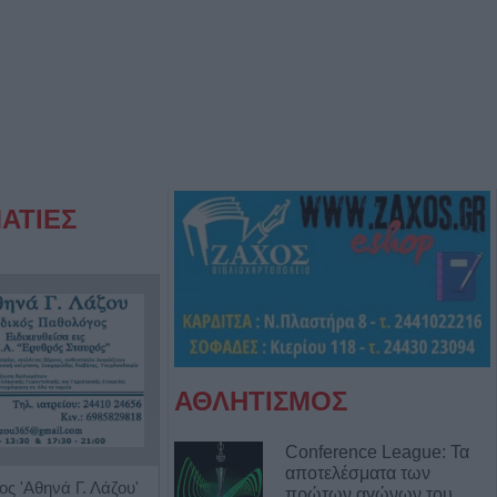
ΑΤΙΕΣ
ΑΘΛΗΤΙΣΜΟΣ
Conference League: Τα
αποτελέσματα των
ς 'Αθηνά Γ. Λάζου'
Διαγνωστικό Εργαστήριο "Έρευνα και Υγεία"
πρώτων αγώνων του