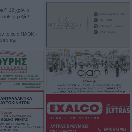
ar”: 12 χρόνια
 σταθερή αξία!
ον τοίχο ο ΠΑΟΚ -
 από την
ιμοι δύο
ροι στο ν.
τότητα επίσκεψης
σσερις
τραμ στη
ω από 20
ί και 13