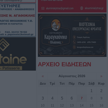
έκρηξη βόμβας σε
ός και μέτρα
ον Ιό του Δυτικού
. Κυψέλης
α έπεσε από την
αι σώθηκε στα
ού
ΑΡΧΕΙΟ ΕΙΔΗΣΕΩΝ
ροσβέστες
«
Αύγουστος 2026
»
λικιωμένο μετά
Δευ
Τρί
Τετ
Πέμ
Παρ
Σάβ
Κυρ
 Νέα Ζωή
1
2
3
4
5
6
7
8
9
ιά: Μοτοσικλέτα
 νταλίκα – Στο
10
11
12
13
14
15
16