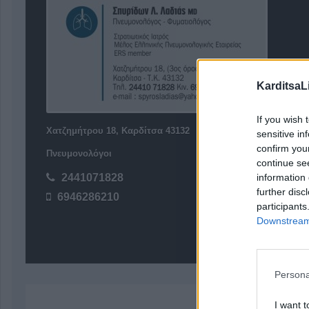
KarditsaL
If you wish 
Χατζημήτρου 18, Καρδίτσα 43132
sensitive in
confirm you
Πνευμονολόγοι
continue se
information 
2441071828
further disc
6946286210
participants
Downstream 
Persona
I want t