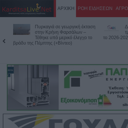
ΑΡΧΙΚΗ
ΡΟΗ ΕΙΔΗΣΕΩΝ
ΑΓΡΟ
Πυρκαγιά σε γεωργική έκταση
Δημόσιες Σ.Α
στην Κρήνη Φαρσάλων –
τμήματα και 9
Τέθηκε υπό μερικό έλεγχο το
το 2026-2027
υ της Πέμπτης (+Βίντεο)