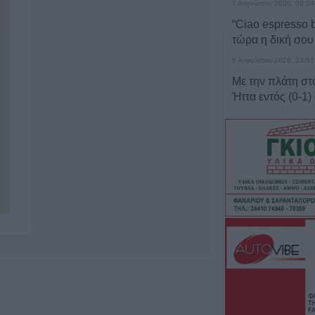
7 Αυγούστου 2026, 00:04
“Ciao espresso b
τώρα η δική σου
6 Αυγούστου 2026, 23:51
Με την πλάτη στ
Ήττα εντός (0-1)
Άντερλεχτ
6 Αυγούστου 2026, 22:57
Πλήρως επισκέψ
αρχαιολογικοί χώ
Καρδίτσας, δυνα
και σε άλλους τέ
6 Αυγούστου 2026, 22:48
Σύγκρουση δύο 
Γερμανία – Πάν
τραυματίες
6 Αυγούστου 2026, 21:11
Συρία: Δύο νεκρο