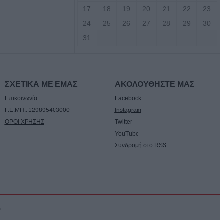
δηγός
17
18
19
20
21
22
23
24
25
26
27
28
29
30
νελήφθησαν δύο
31
θάνατο 72χρονου
αυτοκίνητο
7 Αυγούστου η
ΣΧΕΤΙΚΑ ΜΕ ΕΜΑΣ
ΑΚΟΛΟΥΘΗΣΤΕ ΜΑΣ
άσιου Ταξιάρχη
Επικοινωνία
Facebook
Γ.Ε.ΜΗ.: 129895403000
Instagram
ΟΡΟΙ ΧΡΗΣΗΣ
Twitter
ργική έκταση
σάλων – Τέθηκε
YouTube
χο το βράδυ της
Συνδρομή στο RSS
ο)
Κ.: 860 τμήματα
ς για το 2026-
a