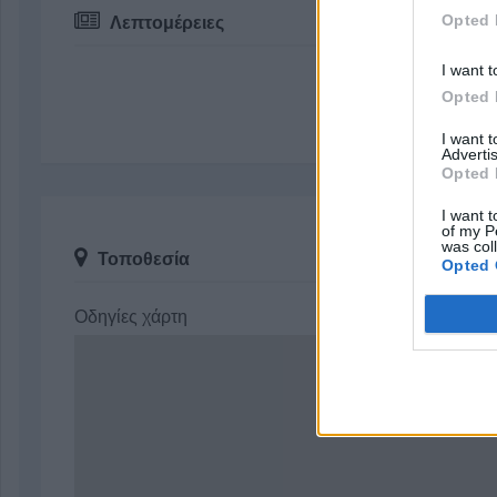
Opted 
Λεπτομέρειες
I want t
Opted 
I want 
Advertis
Opted 
I want t
of my P
was col
Τοποθεσία
Opted 
Οδηγίες χάρτη