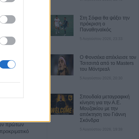
Στη Σόφια θα ψάξει την
Α ΝΕΑ
πρόκριση ο
Παναθηναϊκός
ιμοδοσίας: Στις
5 Αυγούστου 2026, 23:33
εριοχές από τον
Νείλου ο Δήμος
Ο Φονσέκα απέκλεισε τον
Τσιτσιπά από το Masters
του Μόντρεαλ
gue: Τα
5 Αυγούστου 2026, 20:30
των πρώτων
ροκριματικού
Σπουδαία μεταγραφική
κίνηση για την Α.Ε.
Μουζακίου με την
 Με ΤΣΚΑ Σόφιας
απόκτηση του Γιάννη
 Play Off - Τα
Σκόνδρα
των πρώτων
5 Αυγούστου 2026, 19:38
προκριματικό