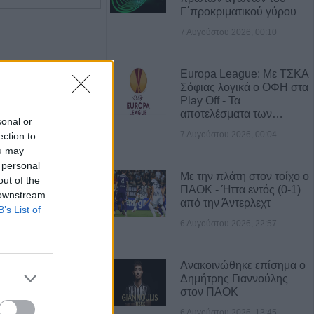
Γ΄προκριματικού γύρου
7 Αυγούστου 2026, 00:10
Europa League: Με ΤΣΚΑ
Σόφιας λογικά ο ΟΦΗ στα
Play Off - Τα
αποτελέσματα των…
sonal or
7 Αυγούστου 2026, 00:04
ection to
ou may
 personal
Με την πλάτη στον τοίχο ο
out of the
ΠΑΟΚ - Ήττα εντός (0-1)
 downstream
από την Άντερλεχτ
Η Αποκατάσταση Α.Ε. αναζητά για εργασία Νοσηλευτές και Βοηθούς Νοσηλευτές
Πωλείται μονοκατοικία τριών επιπέδων στο καταπράσινο Πευκόφυτο Καρδίτσας
B’s List of
6 Αυγούστου 2026, 22:57
Ανακοινώθηκε επίσημα ο
Δημήτρης Γιαννούλης
στον ΠΑΟΚ
6 Αυγούστου 2026, 13:45