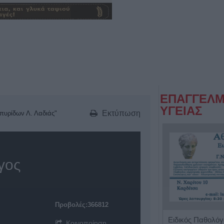
ΕΠΑΓΓΕΛΜ
ΥΓΕΙΑΣ
Εκτύπωση
πυρίδων Λ. Λαδιάς"
γος
Προβολές:366812
Χειρουργός Ουρολόγος - Ανδρολόγος "Γρηγόρης Α. Καρπενησιώτης"
Ειδικός Παθολόγο
Κοινοποίηση