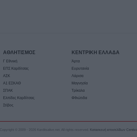
νοσοκομείο ο ο
6 Αυγούστου 2026, 19:15
Άνω Λιόσια: Συ
άνδρες για τον 
που βρέθηκε σε 
6 Αυγούστου 2026, 17:50
Την Παρασκευή 
ΑΘΛΗΤΙΣΜΟΣ
ΚΕΝΤΡΙΚΗ ΕΛΛΑΔΑ
κηδεία του Αθαν
Γ Εθνική
Άρτα
6 Αυγούστου 2026, 17:46
ΕΠΣ Καρδίτσας
Ευρυτανία
ΑΣΚ
Λάρισα
Πυρκαγιά σε γεω
στην Κρήνη Φαρ
Α1 ΕΣΚΑΘ
Μαγνησία
υπό μερικό έλεγ
ΣΠΑΚ
Τρίκαλα
Πέμπτης (+Βίντε
Ελπίδες Καρδίτσας
Φθιώτιδα
Στίβος
6 Αυγούστου 2026, 17:36
Δημόσιες Σ.Α.Ε.
και 95 ειδικότητε
2027
Copyright © 2009 - 2026 Karditsalive.net. All rights reserved.
Κατασκευή ιστοσελίδων Centiv
6 Αυγούστου 2026, 17:21