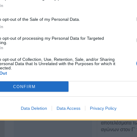
Χατζημήτρου 18,
In
Καρδίτσα 43132
o opt-out of the Sale of my Personal Data.
ΤΕΛΕΥΤΑΙ
2441071828
In
Εθνικό Κέντρο Α
6946286210
to opt-out of processing my Personal Data for Targeted
επηρεαζόμενες π
ing.
ιό του Δυτικού 
In
Σοφάδων
o opt-out of Collection, Use, Retention, Sale, and/or Sharing
7 Αυγούστου 2026, 08:24
ersonal Data that Is Unrelated with the Purposes for which it
lected.
Conference Lea
Out
αποτελέσματα 
αγώνων του Γ΄π
CONFIRM
γύρου
7 Αυγούστου 2026, 00:10
Data Deletion
Data Access
Privacy Policy
Europa League:
λογικά ο ΟΦΗ στα
αποτελέσματα 
αγώνων στον Γ' 