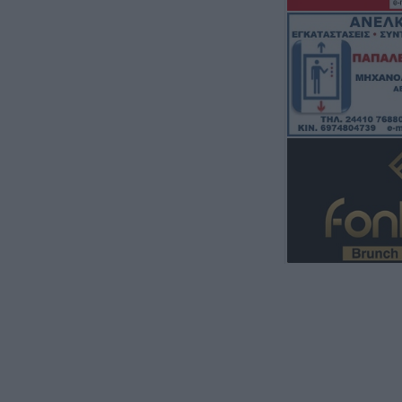
τραυματίες από 
λεωφορείο
6 Αυγούστου 2026, 20:28
Έκτακτος ψεκασμ
προστασίας για τ
Νείλου στην Δ.Κ
6 Αυγούστου 2026, 19:35
Χαλκίδα: Γυναίκ
Υψηλή Γέφυρα κ
νερά του Ευβοϊκ
6 Αυγούστου 2026, 19:32
Καλαμπάκα: Πυ
απεγκλώβισαν η
από πτώση στη
6 Αυγούστου 2026, 19:29
Τροχαίο στην Αγ
συγκρούστηκε με