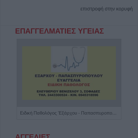
επιστροφή στην κορυφή
ΕΠΑΓΓΕΛΜΑΤΙΕΣ ΥΓΕΙΑΣ
Ειδικός Γαστρεντερολόγος - Ηπατολόγος "Γεώργιος Μάνθος"
Ειδική Παθολόγος 'Εξάρχου - Παπασπυροπούλου Ευαγγελία'
Ρευμ
ΑΓΓΕΛΙΕΣ