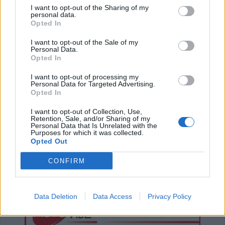
I want to opt-out of the Sharing of my
8 Αυγούστου 2026, 21:54
personal data.
Opted In
Χ. Παπαδημήτριου (Πρόεδρος ΔΕΥΑΚ): Στην
παρούσα φάση δεν θα υπάρξουν αυξήσεις
I want to opt-out of the Sale of my
Personal Data.
στους λογαριασμούς των καταναλωτών
Opted In
8 Αυγούστου 2026, 21:15
I want to opt-out of processing my
Σίσκος Α. Βασίλειος: "Οι ηλίθιοι"
Personal Data for Targeted Advertising.
Opted In
8 Αυγούστου 2026, 20:55
Πάρος: Νεκρό 4χρονο παιδί σε πισίνα beach
I want to opt-out of Collection, Use,
Retention, Sale, and/or Sharing of my
bar
Personal Data that Is Unrelated with the
Purposes for which it was collected.
8 Αυγούστου 2026, 19:35
Opted Out
Υπεγράφη η σύμβαση για την «Αναβάθμιση
υποδομών κεντρικής δομής του Μουσείου
CONFIRM
Πόλης»
8 Αυγούστου 2026, 19:33
Data Deletion
Data Access
Privacy Policy
Την Κυριακή 9 Αυγούστου η κηδεία του
Κωνσταντίνου Βογιατζή