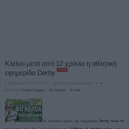
Κλείνει μετά από 12 χρόνια η αθλητική
ΚΎΡΙΟ
εφημερίδα Derby
8 Φεβρουαρίου 2013, 22:33
μέγεθος γραμματοσειράς
Κατηγορία
Super League
Εκτύπωση
E-mail
To τελευταίο φύλλο της εφημερίδας
Derby News
θα
είναι αυτό που θα κυκλοφορήσει τ
ο Σάββατο 9 Φεβρουαρίου
, όπως