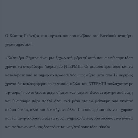
Ο Κώστας Γκόντζος στο μήνυμά του που ανέβασε στο Facebook αναφέρει
χαρακτηριστικά:
«Καλημέρα. Σήμερα είναι μια ξεχωριστή μέρα γι' αυτό που συνηθίσαμε τόσα
χρόνια να ονομάζουμε "παρέα του ΝΤΕΡΜΠΙ'. Οι περισσότεροι ίσως και να
καταλάβατε από το σημερινό πρωτοσέλιδο, πως αύριο μετά από 12 ακριβώς
χρόνια θα κυκλοφορήσει το τελευταίο φύλλο του ΝΤΕΡΜΠΙ τουλάχιστον με
την μορφή που το ξέρατε μέχρι σήμερα καθημερινά. Δώσαμε πραγματικά μάχη
και θυσιάσαμε πάρα πολλά όλοι εκεί μέσα για να μείνουμε όσο γινόταν
ακόμα όρθιοι, αλλά πια δεν πήγαινε άλλο. Για όσους βιαστούν να... χαρούν
και να πανηγυρίσουν, απλά να τους... ενημερώσω πως όσο λυσσασμένο αγώνα
και αν έκαναν από μας δεν πρόκειται να γλιτώσουν τόσο εύκολα.