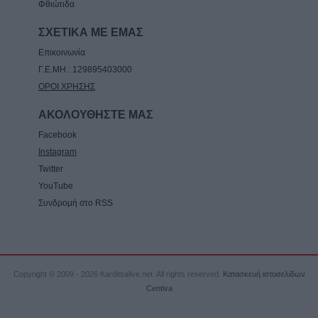
Φθιώτιδα
ΣΧΕΤΙΚΑ ΜΕ ΕΜΑΣ
Επικοινωνία
Γ.Ε.ΜΗ.: 129895403000
ΟΡΟΙ ΧΡΗΣΗΣ
ΑΚΟΛΟΥΘΗΣΤΕ ΜΑΣ
Facebook
Instagram
Twitter
YouTube
Συνδρομή στο RSS
Copyright © 2009 - 2026 Karditsalive.net. All rights reserved.
Κατασκευή ιστοσελίδων
Centiva