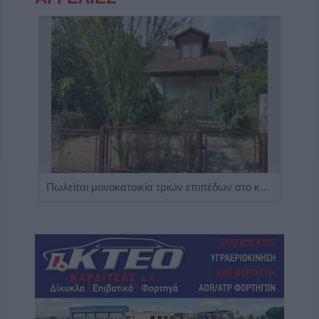
Η Αποκατάσταση Α.Ε. αναζητά για εργασία Νοσηλευτές και Βοηθούς Νοσηλευτές
Πωλείται μονοκατοικία τριών επιπέδων στο καταπράσινο Πευκόφυτο Καρδίτσας