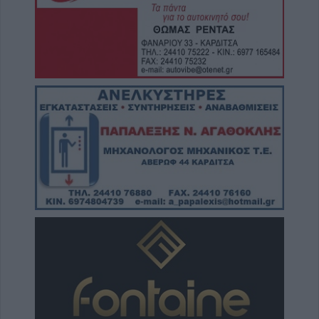
8 Αυγούστου 2026, 19:28
Την Δευτέρα 10 Αυγούστου η κηδεία του
Κωνσταντίνου Πλεξίδα
8 Αυγούστου 2026, 19:13
Την Κυριακή 9 Αυγούστου η κηδεία της
Θωμαΐτσας Τσιούκα
8 Αυγούστου 2026, 17:42
Μετώπη: Χωρίς τις αισθήσεις του
ανασύρθηκε από την θάλασσα 43χρονος
8 Αυγούστου 2026, 17:14
Σε αναζήτηση λύσης για το χρόνιο
πρόβλημα των ανεπιτήρητων βοοειδών σε
κοινότητες του Δήμου Παλαμά
8 Αυγούστου 2026, 14:49
Ακυρώθηκε απόφαση του Περιφερειάρχη
Θεσσαλίας Δημ. Κουρέτα για το θαλάσσιο
σκι στη λίμνη Σμοκόβου