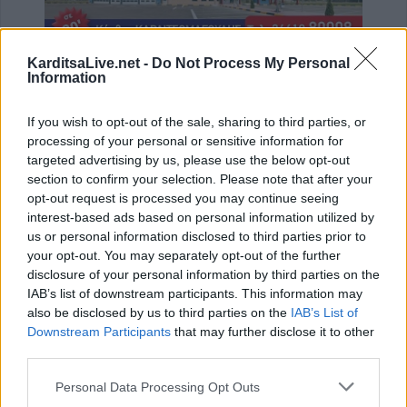
KarditsaLive.net -
Do Not Process My Personal
ΤΕΛΕΥΤΑΙΑ ΝΕΑ
Information
Υπ. Μεταφορών: Οριστική λύση στο ζήτημα
If you wish to opt-out of the sale, sharing to third parties, or
των πινακίδων κυκλοφορίας - Ποιές αλλαγές
processing of your personal or sensitive information for
θα γίνουν
targeted advertising by us, please use the below opt-out
9 Αυγούστου 2026, 08:17
section to confirm your selection. Please note that after your
Την Κυριακή 9 Αυγούστου η κηδεία του
opt-out request is processed you may continue seeing
Αθανάσιου Λαζαρίδη
interest-based ads based on personal information utilized by
us or personal information disclosed to third parties prior to
9 Αυγούστου 2026, 08:05
your opt-out. You may separately opt-out of the further
Υψηλός κίνδυνος πυρκαγιάς την Κυριακή
disclosure of your personal information by third parties on the
(9/8) σε μεγάλο τμήμα του ν. Καρδίτσας και
IAB’s list of downstream participants. This information may
της υπόλοιπης Θεσσαλίας
also be disclosed by us to third parties on the
IAB’s List of
Downstream Participants
that may further disclose it to other
8 Αυγούστου 2026, 22:58
third parties.
Ανασύρθηκε χωρίς τις αισθήσεις του
ηλικιωμένος από πηγάδι σε οικισμό της
Personal Data Processing Opt Outs
Αλεξανδρούπολης