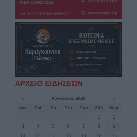
ΑΡΧΕΙΟ ΕΙΔΗΣΕΩΝ
«
Αύγουστος 2026
»
Δευ
Τρί
Τετ
Πέμ
Παρ
Σάβ
Κυρ
1
2
3
4
5
6
7
8
9
10
11
12
13
14
15
16