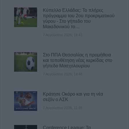
8 Αυγούστου 2026, 12:23
Κύπελλο Ελλάδας: Το πλήρες
πρόγραμμα του 2ου προκριματικού
“Take a break…. μ’ έναν απολαυστικό king
γύρου - Στο γήπεδο του
coffee!”
Μακεδονικού το…
8 Αυγούστου 2026, 12:22
7 Αυγούστου 2026, 18:41
Στο ΠΠΑ Θεσσαλίας η προμήθεια
και τοποθέτηση νέας κερκίδας στο
γήπεδο Μασχολουρίου
7 Αυγούστου 2026, 14:46
Κράτησε Οκόρο και για τη νέα
σεζόν ο ΑΣΚ
7 Αυγούστου 2026, 11:35
Conference League: Τα