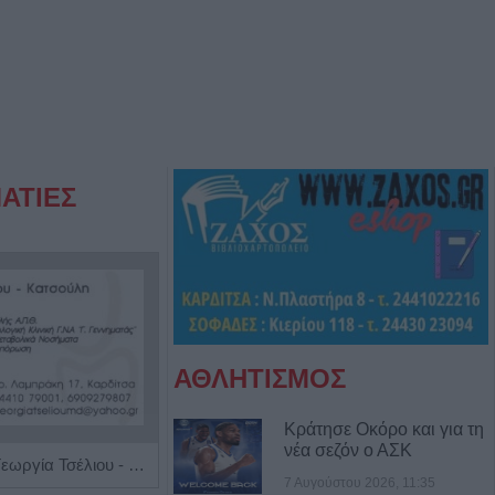
ΑΤΙΕΣ
ΑΘΛΗΤΙΣΜΟΣ
Κράτησε Οκόρο και για τη
νέα σεζόν ο ΑΣΚ
Ρευματολόγος "Γεωργία Τσέλιου - Κατσούλη"
Κέντρο Ειδικών Θεραπειών Παιδιού 'Ανάπτυξη 'Λόγου'
7 Αυγούστου 2026, 11:35