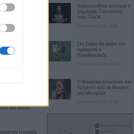
Ανακοινώθηκε επίσημα ο
Δημήτρης Γιαννούλης
Α ΝΕΑ
στον ΠΑΟΚ
6 Αυγούστου 2026, 13:45
15.000 ευρώ από
ού για δύο
τιβάλ που
Στη Σόφια θα ψάξει την
αι στο ν.
πρόκριση ο
Παναθηναϊκός
5 Αυγούστου 2026, 23:33
Τρίτη 11
ημοτικό
Ο Φονσέκα απέκλεισε τον
ης Πλαστήρα
Τσιτσιπά από το Masters
του Μόντρεαλ
υγούστου το
5 Αυγούστου 2026, 20:30
υνο του Βάιου
γούστου η κηδεία