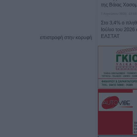
της Βάιας Χασο
7 Αυγούστου 2026, 13:14
Στο 3,4% ο πλη
Ιούλιο του 2026
ΕΛΣΤΑΤ
επιστροφή στην κορυφή
7 Αυγούστου 2026, 13:03
Μαγνησία: Χωρίς
της ανασύρθηκε
Άφησσο
7 Αυγούστου 2026, 13:00
Συνελήφθη 31χρ
Γερμανία που ε
Ευρωπαϊκό έντ
για ανθρωποκτο
7 Αυγούστου 2026, 12:50
Φ. Αλεξάκος: "Αδ
δημοσιονομικός