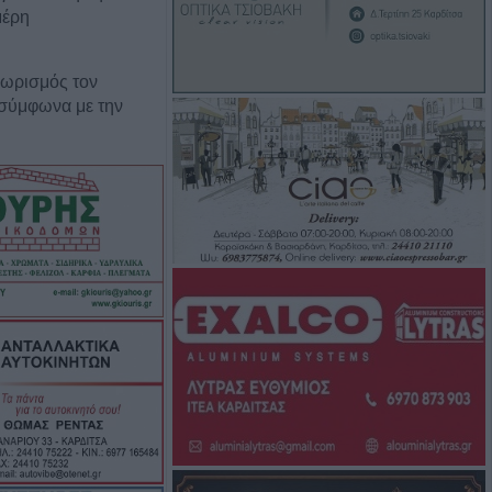
μέρη
θωρισμός τον
 σύμφωνα με την
 τις αισθήσεις
 70χρονη στην
ονος στη
κκρεμούσε
αλμα σύλληψης
νίες στην Ελλάδα
ιαφάνεια και
 χώρος -