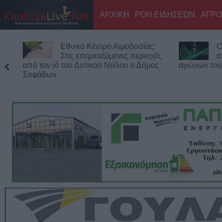
ΑΡΧΙΚΗ
ΡΟΗ ΕΙΔΗΣΕΩΝ
ΑΓΡΟ
Εθνικό Κέντρο Αιμοδοσίας:
C
Στις επηρεαζόμενες περιοχές
α
από τον ιό του Δυτικού Νείλου ο Δήμος
αγώνων του
Σοφάδων