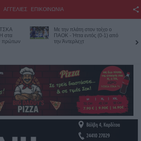
ΑΓΓΕΛΙΕΣ
ΕΠΙΚΟΙΝΩΝΙΑ
Facebook
 ΤΣΚΑ
Με την πλάτη στον τοίχο ο
Twitter
Η στα
ΠΑΟΚ - Ήττα εντός (0-1) από
ων πρώτων
την Άντερλεχτ
YouTube
τέσσ
Αναζήτηση
RSS
Επικοινωνία με το
KarditsaLive.Net