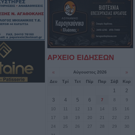
νειας και
πόρων"
0's και 90's στον
 Σοφάδων
Καρδίτσα για
ΑΡΧΕΙΟ ΕΙΔΗΣΕΩΝ
αι παραβάσεις
«
Αύγουστος 2026
»
ν τρεις
Δευ
Τρί
Τετ
Πέμ
Παρ
Σάβ
Κυρ
για την μεγάλη
1
2
ιωτία - Από
3
4
5
6
7
8
9
άς ρεύματος από
 έναρξη της
10
11
12
13
14
15
16
17
18
19
20
21
22
23
24
25
26
27
28
29
30
αι για τη νέα