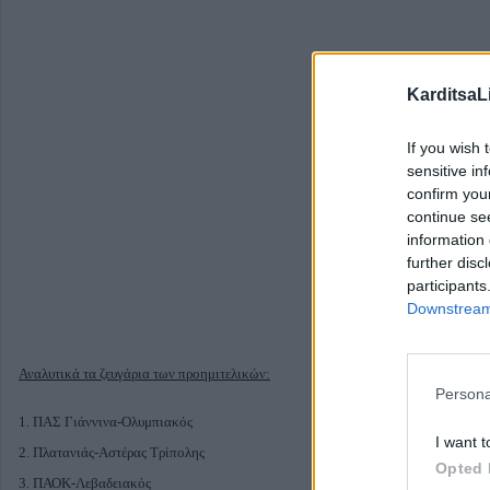
KarditsaL
If you wish 
sensitive in
confirm you
continue se
information 
further disc
participants
Downstream 
Αναλυτικά τα ζευγάρια των προημιτελικών:
Persona
1. ΠΑΣ Γιάννινα-Ολυμπιακός
I want t
2. Πλατανιάς-Αστέρας Τρίπολης
Opted 
3. ΠΑΟΚ-Λεβαδειακός