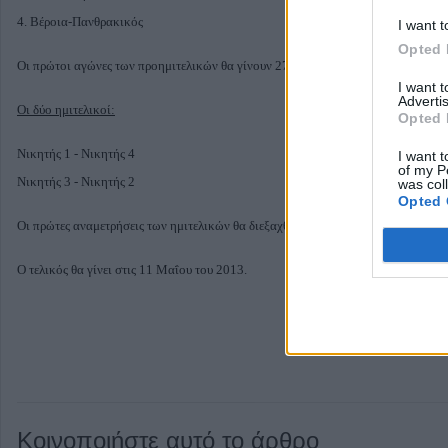
4. Βέροια-Πανθρακικός
I want t
Opted 
Οι πρώτοι αγώνες των προημιτελικών θα γίνουν 27 και 28 Φεβρουαρίου και οι επ
I want 
Advertis
Οι δύο ημιτελικοί:
Opted 
Νικητής 1 - Νικητής 4
I want t
of my P
Νικητής 3 - Νικητής 2
was col
Opted 
Οι πρώτες αναμετρήσεις των ημιτελικών θα διεξαχθούν 17 και 18 Απριλίου και οι
Ο τελικός θα γίνει στις 11 Μαΐου του 2013.
Κοινοποιήστε αυτό το άρθρο