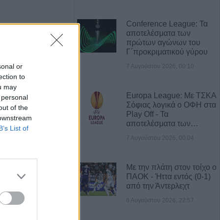
Conference League: Τα
αποτελέσματα των
πρώτων αγώνων του
Γ΄προκριματικού γύρου
sonal or
7 Αυγούστου 2026, 00:10
ection to
ou may
Europa League: Με ΤΣΚΑ
 personal
Σόφιας λογικά ο ΟΦΗ στα
out of the
Play Off - Τα
 downstream
αποτελέσματα των…
B’s List of
Πωλείται μονοκατοικία τριών επιπέδων στο καταπράσινο Πευκόφυτο Καρδίτσας
Η εταιρεία ΘΑΛΑΣΣΙΟΣ ΚΟΣΜΟΣ Α.Ε.Β.Ε. επιθυμεί να προσλάβει Αποθηκάριο
7 Αυγούστου 2026, 00:04
Με την πλάτη στον τοίχο ο
ΠΑΟΚ - Ήττα εντός (0-1)
από την Άντερλεχτ
6 Αυγούστου 2026, 22:57