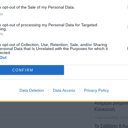
o opt-out of the Sale of my Personal Data.
In
ΤΕΛΕΥΤΑΙ
αναληπτικοί 6, 7, 13 και 14 Μαρτίου.
to opt-out of processing my Personal Data for Targeted
Επιχορηγήσεις 
ing.
το Υπ. Πολιτισμ
In
πολιτιστικά φεσ
πραγματοποιούντ
o opt-out of Collection, Use, Retention, Sale, and/or Sharing
ersonal Data that Is Unrelated with the Purposes for which it
Καρδίτσας
lected.
Out
7 Αυγούστου 2026, 14:18
 ρεβάνς στις 27 και 28 του μήνα.
Συνεδριάζει την 
CONFIRM
Αυγούστου το Δ
Συμβούλιο Λίμν
7 Αυγούστου 2026, 14:05
Data Deletion
Data Access
Privacy Policy
Την Κυριακή 9 Α
Τελευταία τροποποίηση στις4 Φεβρουαρίου 2013, 18:12
40ήμερο μνημόσ
Κουκουνή
7 Αυγούστου 2026, 13:59
Το Σάββατο 8 Αυ