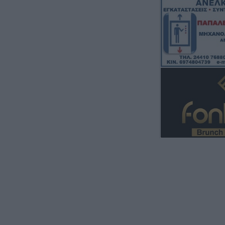
Προτάσεις διαφά
εξοικονόμησης 
7 Αυγούστου 2026, 12:29
Μουσική βραδιά 8
Άγιο Βησσάριο
7 Αυγούστου 2026, 11:57
Συλλήψεις στην 
ρευματοκλοπή κ
του ΚΟΚ
7 Αυγούστου 2026, 11:48
Προφυλακίστηκα
κατηγορούμενοι 
πυρκαγιά στη Βο
δίκτυο μεταφορ
αιολικό πάρκο η
πυρκαγιάς
7 Αυγούστου 2026, 11:42
Κράτησε Οκόρο κ