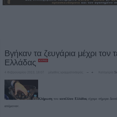
Βγήκαν τα ζευγάρια μέχρι τον 
Ελλάδας
ΚΎΡΙΟ
4 Φεβρουαρίου 2013, 18:07
μέγεθος γραμματοσειράς
Κατηγορία
S
Κλήρωση
του
κυπέλλου Ελλάδας
είχαμε σήμερα Δευτέ
απέμειναν.