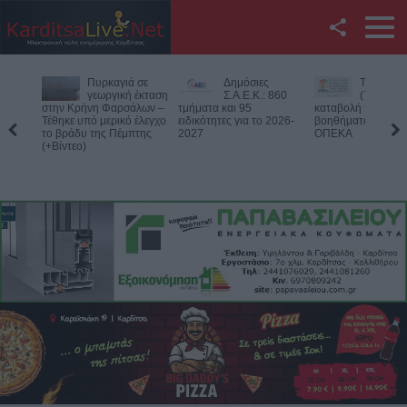
Facebook
Δημόσιες
Την Παρασκευή
Νεκρός
Twitter
Σ.Α.Ε.Κ.: 860
(7/8) η δεύτερη
75χρονος
τμήματα και 95
καταβολή του
αγροτική
ειδικότητες για το 2026-
βοηθήματος του ΛΑΕ-
περιοχή του Δομεν
YouTube
2027
ΟΠΕΚΑ
Πιθανό παθολογικό
Αναζήτηση
RSS
Επικοινωνία με το
KarditsaLive.Net