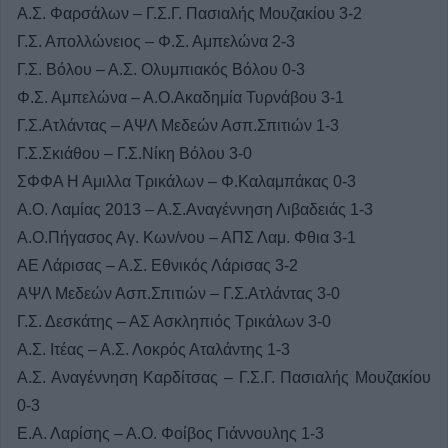
Α.Σ. Φαρσάλων – Γ.Σ.Γ. Πασιαλής Μουζακίου 3-2
Γ.Σ. Απολλώνειος – Φ.Σ. Αμπελώνα 2-3
Γ.Σ. Βόλου – Α.Σ. Ολυμπιακός Βόλου 0-3
Φ.Σ. Αμπελώνα – Α.Ο.Ακαδημία Τυρνάβου 3-1
Γ.Σ.Ατλάντας – ΑΨΛ Μεδεών Ασπ.Σπιτιών 1-3
Γ.Σ.Σκιάθου – Γ.Σ.Νίκη Βόλου 3-0
ΣΦΦΑ Η Αμιλλα Τρικάλων – Φ.Καλαμπάκας 0-3
Α.Ο. Λαμίας 2013 – Α.Σ.Αναγέννηση Λιβαδειάς 1-3
Α.Ο.Πήγασος Αγ. Κων/νου – ΑΠΣ Λαμ. Φθια 3-1
ΑΕ Λάρισας – Α.Σ. Εθνικός Λάρισας 3-2
ΑΨΛ Μεδεών Ασπ.Σπιτιών – Γ.Σ.Ατλάντας 3-0
Γ.Σ. Δεσκάτης – ΑΣ Ασκληπιός Τρικάλων 3-0
Α.Σ. Ιτέας – Α.Σ. Λοκρός Αταλάντης 1-3
Α.Σ. Αναγέννηση Καρδίτσας – Γ.Σ.Γ. Πασιαλής Μουζακίου
0-3
Ε.Α. Λαρίσης – Α.Ο. Φοίβος Γιάννουλης 1-3