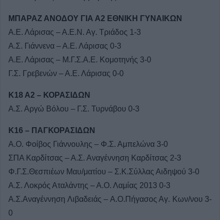
ΜΠΑΡΑΖ ΑΝΟΔΟΥ ΓΙΑ Α2 ΕΘΝΙΚΗ ΓΥΝΑΙΚΩΝ
Α.Ε. Λάρισας – Α.Ε.Ν. Αγ. Τριάδος 1-3
Α.Σ. Γιάννενα – Α.Ε. Λάρισας 0-3
Α.Ε. Λάρισας – Μ.Γ.Σ.Α.Ε. Κομοτηνής 3-0
Γ.Σ. Γρεβενών – Α.Ε. Λάρισας 0-0
Κ18 Α2 – ΚΟΡΑΣΙΔΩΝ
Α.Σ. Αργώ Βόλου – Γ.Σ. Τυρνάβου 0-3
Κ16 – ΠΑΓΚΟΡΑΣΙΔΩΝ
Α.Ο. Φοίβος Γιάννουλης – Φ.Σ. Αμπελώνα 3-0
ΣΠΑ Καρδίτσας – Α.Σ. Αναγέννηση Καρδίτσας 2-3
Φ.Γ.Σ.Θεσπιέων Μαυ/ματίου – Σ.Κ.Σύλλας Αιδηψού 3-0
Α.Σ. Λοκρός Αταλάντης – Α.Ο. Λαμίας 2013 0-3
Α.Σ.Αναγέννηση Λιβαδειάς – Α.Ο.Πήγασος Αγ. Κων/νου 3-
0