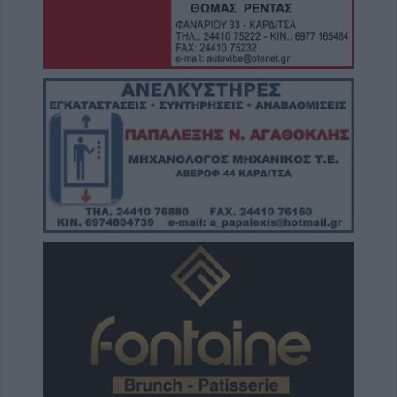
Καλαμπάκα: Πυροσβέστες απεγκλώβισαν
ηλικιωμένο μετά από πτώση στη Νέα Ζωή
6 Αυγούστου 2026, 19:29
Τροχαίο στην Αγιά: Μοτοσικλέτα
συγκρούστηκε με νταλίκα – Στο νοσοκομείο
ο οδηγός
6 Αυγούστου 2026, 19:15
Άνω Λιόσια: Συνελήφθησαν δύο άνδρες για
τον θάνατο 72χρονου που βρέθηκε σε
αυτοκίνητο
6 Αυγούστου 2026, 17:50
Την Παρασκευή 7 Αυγούστου η κηδεία του
Αθανάσιου Ταξιάρχη
6 Αυγούστου 2026, 17:46
Πυρκαγιά σε γεωργική έκταση στην Κρήνη
Φαρσάλων – Τέθηκε υπό μερικό έλεγχο το
βράδυ της Πέμπτης (+Βίντεο)
6 Αυγούστου 2026, 17:36