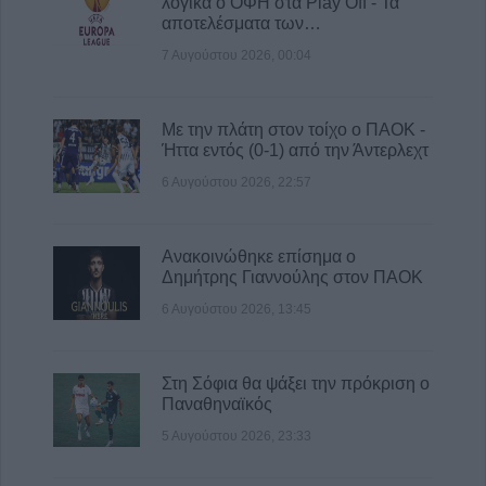
λογικά ο ΟΦΗ στα Play Off - Τα
Προγραμματισμένες διακοπές
αποτελέσματα των…
ηλεκτροδότησης την Παρασκευή (7/8) σε
Ιτέα, Άγιο Γεώργιο, Γεώργιο Καραϊσκάκη,
7 Αυγούστου 2026, 00:04
Κρανιά, Καππά, Φύλλο και Αμπελώνα
6 Αυγούστου 2026, 15:00
Με την πλάτη στον τοίχο ο ΠΑΟΚ -
Ήττα εντός (0-1) από την Άντερλεχτ
6 Αυγούστου 2026, 22:57
Ανακοινώθηκε επίσημα ο
Δημήτρης Γιαννούλης στον ΠΑΟΚ
6 Αυγούστου 2026, 13:45
Στη Σόφια θα ψάξει την πρόκριση ο
Παναθηναϊκός
5 Αυγούστου 2026, 23:33