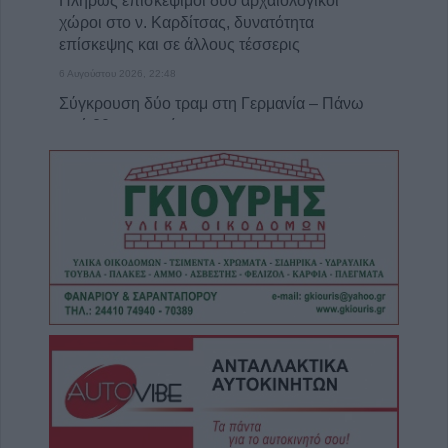
Πλήρως επισκέψιμοι δύο αρχαιολογικοί
χώροι στο ν. Καρδίτσας, δυνατότητα
επίσκεψης και σε άλλους τέσσερις
6 Αυγούστου 2026, 22:48
Σύγκρουση δύο τραμ στη Γερμανία – Πάνω
από 20 τραυματίες
6 Αυγούστου 2026, 21:11
Συρία: Δύο νεκροί και 13 τραυματίες από
έκρηξη βόμβας σε λεωφορείο
6 Αυγούστου 2026, 20:28
Έκτακτος ψεκασμός και μέτρα προστασίας
για τον Ιό του Δυτικού Νείλου στην Δ.Κ.
Κυψέλης
6 Αυγούστου 2026, 19:35
Χαλκίδα: Γυναίκα έπεσε από την Υψηλή
Γέφυρα και σώθηκε στα νερά του Ευβοϊκού
6 Αυγούστου 2026, 19:32