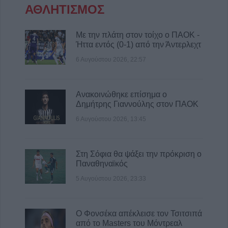
Ιτέα, Άγιο Γεώργιο, Γεώργιο Καραϊσκάκη,
ΑΘΛΗΤΙΣΜΟΣ
Κρανιά, Καππά, Φύλλο και Αμπελώνα
6 Αυγούστου 2026, 15:00
Με την πλάτη στον τοίχο ο ΠΑΟΚ -
Εντοπίστηκε νέα μεγάλη φυτεία κάνναβης
Ήττα εντός (0-1) από την Άντερλεχτ
στην Φθιώτιδα
6 Αυγούστου 2026, 22:57
6 Αυγούστου 2026, 14:36
1 νεκρός και 22 τραυματίες σε 20 τροχαία
ατυχήματα τον Ιούλιο στη Θεσσαλία
Ανακοινώθηκε επίσημα ο
Δημήτρης Γιαννούλης στον ΠΑΟΚ
6 Αυγούστου 2026, 14:32
6 Αυγούστου 2026, 13:45
ΥΠΑΑΤ: Άνοιξε η πλατφόρμα για ενισχύσεις
de minimis ύψους 24,6 εκατ. ευρώ σε
παραγωγούς
Στη Σόφια θα ψάξει την πρόκριση ο
6 Αυγούστου 2026, 14:26
Παναθηναϊκός
5 Αυγούστου 2026, 23:33
Ο Φονσέκα απέκλεισε τον Τσιτσιπά
από το Masters του Μόντρεαλ