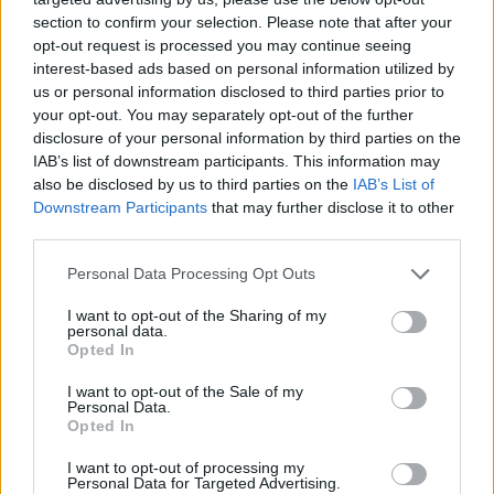
section to confirm your selection. Please note that after your
Η εταιρεία ΘΑΛΑΣΣΙΟΣ ΚΟΣΜΟΣ Α.Ε.Β.Ε. επιθυμεί να προσλάβει Αποθηκάριο
Η Αποκατάσταση Α.Ε. αναζητά για εργασία Νοσηλευτές και Βοηθούς Νοσηλευτές
opt-out request is processed you may continue seeing
interest-based ads based on personal information utilized by
us or personal information disclosed to third parties prior to
your opt-out. You may separately opt-out of the further
disclosure of your personal information by third parties on the
IAB’s list of downstream participants. This information may
also be disclosed by us to third parties on the
IAB’s List of
Downstream Participants
that may further disclose it to other
third parties.
Personal Data Processing Opt Outs
ΤΕΛΕΥΤΑΙΑ ΝΕΑ
I want to opt-out of the Sharing of my
personal data.
Opted In
Με την πλάτη στον τοίχο ο ΠΑΟΚ - Ήττα
εντός (0-1) από την Άντερλεχτ
I want to opt-out of the Sale of my
Personal Data.
6 Αυγούστου 2026, 22:57
Opted In
Πλήρως επισκέψιμοι δύο αρχαιολογικοί
χώροι στο ν. Καρδίτσας, δυνατότητα
I want to opt-out of processing my
Personal Data for Targeted Advertising.
επίσκεψης και σε άλλους τέσσερις