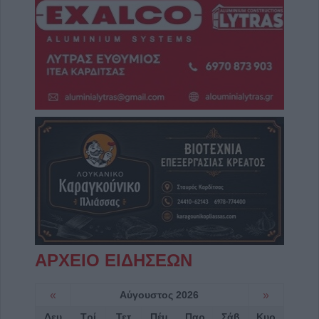
ΑΡΧΕΙΟ ΕΙΔΗΣΕΩΝ
«
Αύγουστος 2026
»
Δευ
Τρί
Τετ
Πέμ
Παρ
Σάβ
Κυρ