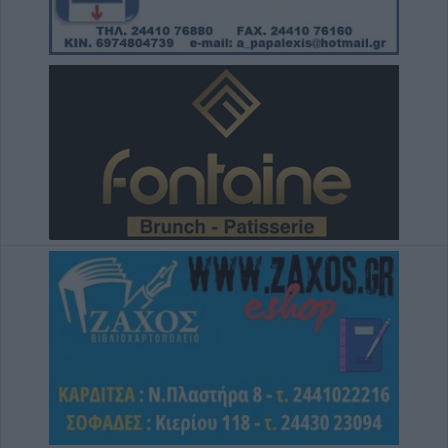
6 Αυγούστου 2026, 17:21
Την Παρασκευή (7/8) η δεύτερη καταβολή
του βοηθήματος του ΛΑΕ-ΟΠΕΚΑ
6 Αυγούστου 2026, 16:31
Νεκρός 75χρονος σε αγροτική περιοχή του
Δομενίκου – Πιθανό παθολογικό αίτιο
6 Αυγούστου 2026, 16:27
Απολογισμός ΕΛ.ΑΣ. Θεσσαλίας: 574
συλλήψεις και δεκάδες εξιχνιάσεις τον Ιούλιο
6 Αυγούστου 2026, 16:09
ΥΠΑΑΤ: 38,1 εκατ. ευρώ για την ενίσχυση
κτηνοτρόφων που επλήγησαν από
ζωονόσους
6 Αυγούστου 2026, 15:26
Προγραμματισμένες διακοπές
ηλεκτροδότησης την Παρασκευή (7/8) σε