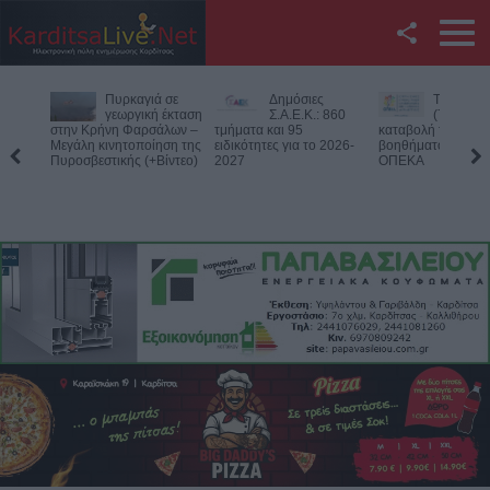
Facebook
Δημόσιες
Την Παρασκευή
Νεκρός
Twitter
Σ.Α.Ε.Κ.: 860
(7/8) η δεύτερη
75χρονος
τμήματα και 95
καταβολή του
αγροτική
ειδικότητες για το 2026-
βοηθήματος του ΛΑΕ-
περιοχή του Δομεν
YouTube
2027
ΟΠΕΚΑ
Πιθανό παθολογικό
Αναζήτηση
RSS
Επικοινωνία με το
KarditsaLive.Net