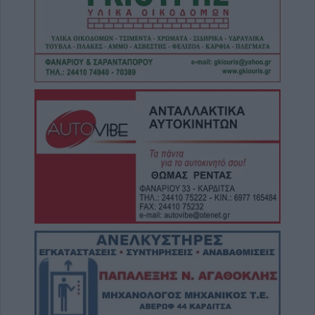
6 Αυγούστου 2026, 19:29
Τροχαίο στην Αγιά: Μοτοσικλέτα
συγκρούστηκε με νταλίκα – Στο νοσοκομείο
ο οδηγός
6 Αυγούστου 2026, 19:15
Άνω Λιόσια: Συνελήφθησαν δύο άνδρες για
τον θάνατο 72χρονου που βρέθηκε σε
αυτοκίνητο
6 Αυγούστου 2026, 17:50
Την Παρασκευή 7 Αυγούστου η κηδεία του
Αθανάσιου Ταξιάρχη
6 Αυγούστου 2026, 17:46
Πυρκαγιά σε γεωργική έκταση στην Κρήνη
Φαρσάλων – Μεγάλη κινητοποίηση της
Πυροσβεστικής (+Βίντεο)
6 Αυγούστου 2026, 17:36
Δημόσιες Σ.Α.Ε.Κ.: 860 τμήματα και 95
ειδικότητες για το 2026-2027