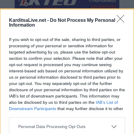
KarditsaLive.net -
Do Not Process My Personal
Information
If you wish to opt-out of the sale, sharing to third parties, or
processing of your personal or sensitive information for
ΤΕΛΕΥΤΑΙΑ ΝΕΑ
targeted advertising by us, please use the below opt-out
section to confirm your selection. Please note that after your
Conference League: Τα αποτελέσματα των
opt-out request is processed you may continue seeing
πρώτων αγώνων του Γ΄προκριματικού
interest-based ads based on personal information utilized by
γύρου
us or personal information disclosed to third parties prior to
7 Αυγούστου 2026, 00:10
your opt-out. You may separately opt-out of the further
disclosure of your personal information by third parties on the
Europa League: Με ΤΣΚΑ Σόφιας λογικά ο
IAB’s list of downstream participants. This information may
ΟΦΗ στα Play Off - Τα αποτελέσματα των
also be disclosed by us to third parties on the
IAB’s List of
πρώτων αγώνων στον Γ' προκριματικό
Downstream Participants
that may further disclose it to other
7 Αυγούστου 2026, 00:04
third parties.
“Ciao espresso bar”: 12 χρόνια τώρα η δική
Personal Data Processing Opt Outs
σου σταθερή αξία!