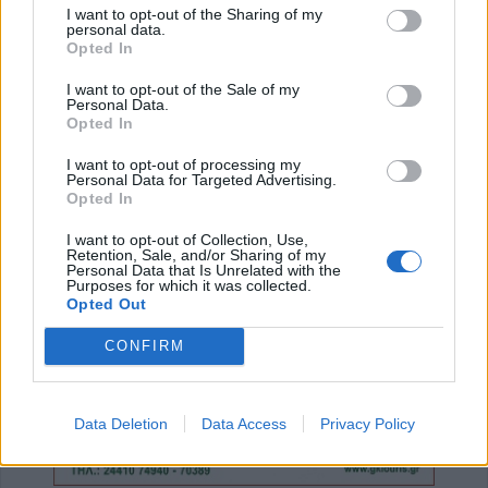
I want to opt-out of the Sharing of my
6 Αυγούστου 2026, 23:51
personal data.
Με την πλάτη στον τοίχο ο ΠΑΟΚ - Ήττα
Opted In
εντός (0-1) από την Άντερλεχτ
I want to opt-out of the Sale of my
6 Αυγούστου 2026, 22:57
Personal Data.
Opted In
Πλήρως επισκέψιμοι δύο αρχαιολογικοί
χώροι στο ν. Καρδίτσας, δυνατότητα
I want to opt-out of processing my
Personal Data for Targeted Advertising.
επίσκεψης και σε άλλους τέσσερις
Opted In
6 Αυγούστου 2026, 22:48
I want to opt-out of Collection, Use,
Σύγκρουση δύο τραμ στη Γερμανία – Πάνω
Retention, Sale, and/or Sharing of my
από 20 τραυματίες
Personal Data that Is Unrelated with the
Purposes for which it was collected.
6 Αυγούστου 2026, 21:11
Opted Out
Συρία: Δύο νεκροί και 13 τραυματίες από
CONFIRM
έκρηξη βόμβας σε λεωφορείο
6 Αυγούστου 2026, 20:28
Έκτακτος ψεκασμός και μέτρα προστασίας
Data Deletion
Data Access
Privacy Policy
για τον Ιό του Δυτικού Νείλου στην Δ.Κ.
Κυψέλης