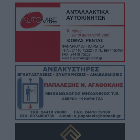
6 Αυγούστου 2026, 19:35
Χαλκίδα: Γυναίκα έπεσε από την Υψηλή
Γέφυρα και σώθηκε στα νερά του Ευβοϊκού
6 Αυγούστου 2026, 19:32
Καλαμπάκα: Πυροσβέστες απεγκλώβισαν
ηλικιωμένο μετά από πτώση στη Νέα Ζωή
6 Αυγούστου 2026, 19:29
Τροχαίο στην Αγιά: Μοτοσικλέτα
συγκρούστηκε με νταλίκα – Στο νοσοκομείο
ο οδηγός
6 Αυγούστου 2026, 19:15
Άνω Λιόσια: Συνελήφθησαν δύο άνδρες για
τον θάνατο 72χρονου που βρέθηκε σε
αυτοκίνητο
6 Αυγούστου 2026, 17:50
Την Παρασκευή 7 Αυγούστου η κηδεία του
Αθανάσιου Ταξιάρχη