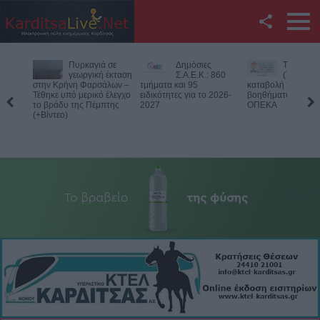
Facebook
Δημόσιες
Την Παρασκευή
Νεκρός
Twitter
Σ.Α.Ε.Κ.: 860
(7/8) η δεύτερη
75χρονος
τμήματα και 95
καταβολή του
αγροτική περιοχή 
ειδικότητες για το 2026-
βοηθήματος του ΛΑΕ-
Δομενίκου – Πιθαν
YouTube
2027
ΟΠΕΚΑ
παθολογικό αίτιο
Αναζήτηση
RSS
Επικοινωνία με το
KarditsaLive.Net