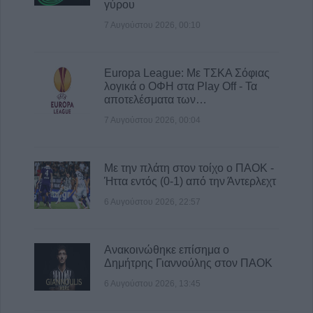
γύρου
ΥΠΑΑΤ: 38,1 εκατ. ευρώ για την ενίσχυση
7 Αυγούστου 2026, 00:10
κτηνοτρόφων που επλήγησαν από
ζωονόσους
6 Αυγούστου 2026, 15:26
Europa League: Με ΤΣΚΑ Σόφιας
λογικά ο ΟΦΗ στα Play Off - Τα
Προγραμματισμένες διακοπές
αποτελέσματα των…
ηλεκτροδότησης την Παρασκευή (7/8) σε
Ιτέα, Άγιο Γεώργιο, Γεώργιο Καραϊσκάκη,
7 Αυγούστου 2026, 00:04
Κρανιά, Καππά, Φύλλο και Αμπελώνα
6 Αυγούστου 2026, 15:00
Με την πλάτη στον τοίχο ο ΠΑΟΚ -
Ήττα εντός (0-1) από την Άντερλεχτ
6 Αυγούστου 2026, 22:57
Ανακοινώθηκε επίσημα ο
Δημήτρης Γιαννούλης στον ΠΑΟΚ
6 Αυγούστου 2026, 13:45