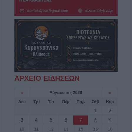
ΑΡΧΕΙΟ ΕΙΔΗΣΕΩΝ
«
Αύγουστος 2026
»
Δευ
Τρί
Τετ
Πέμ
Παρ
Σάβ
Κυρ
1
2
3
4
5
6
7
8
9
10
11
12
13
14
15
16