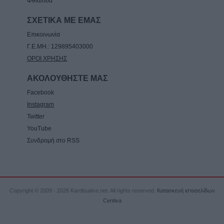
Φθιώτιδα
ΣΧΕΤΙΚΑ ΜΕ ΕΜΑΣ
Επικοινωνία
Γ.Ε.ΜΗ.: 129895403000
ΟΡΟΙ ΧΡΗΣΗΣ
ΑΚΟΛΟΥΘΗΣΤΕ ΜΑΣ
Facebook
Instagram
Twitter
YouTube
Συνδρομή στο RSS
Copyright © 2009 - 2026 Karditsalive.net. All rights reserved.
Κατασκευή ιστοσελίδων
Centiva