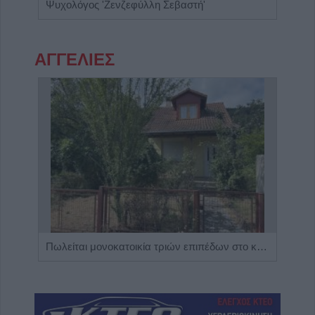
Ψυχολόγος - Ψυχοθεραπεύτρια 'Στάμου Ειρήνη'
Ψυχολόγος 'Ζενζεφύλλη Σεβαστή'
ΑΓΓΕΛΙΕΣ
Η εταιρεία ΘΑΛΑΣΣΙΟΣ ΚΟΣΜΟΣ Α.Ε.Β.Ε. επιθυμεί να προσλάβει Αποθηκάριο
Πωλείται μονοκατοικία τριών επιπέδων στο καταπράσινο Πευκόφυτο Καρδίτσας