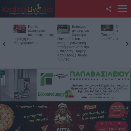
Facebook
Εκδήλωση
Ο Φονσέκα
Η Ε.Ο.Α.Σ
Twitter
μνήμης για
απέκλεισε τον
καταδικάζ
Χιροσίμα -
Τσιτσιπά από το Masters
σύλληψη 
Ναγκασάκι και
του Μόντρεαλ
προέδρου του Εργ
YouTube
αντιιμπεριαλιστική
Κέντρου Λάρισας
παρέμβαση από την
Επιτροπή Ειρήνης
Αναζήτηση
Καρδίτσας (+Φωτο
+Βίντεο)
RSS
Επικοινωνία με το
KarditsaLive.Net