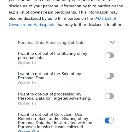
disclosure of your personal information by third parties on the
IAB’s list of downstream participants. This information may
ΤΕΛΕΥΤΑΙΑ ΝΕΑ
also be disclosed by us to third parties on the
IAB’s List of
Downstream Participants
that may further disclose it to other
Σύγκρουση δύο τραμ στη Γερμανία – Πάνω
third parties.
από 20 τραυματίες
Personal Data Processing Opt Outs
6 Αυγούστου 2026, 21:11
Συρία: Δύο νεκροί και 13 τραυματίες από
I want to opt-out of the Sharing of my
έκρηξη βόμβας σε λεωφορείο
personal data.
Opted In
6 Αυγούστου 2026, 20:28
I want to opt-out of the Sale of my
Έκτακτος ψεκασμός και μέτρα προστασίας
Personal Data.
για τον Ιό του Δυτικού Νείλου στην Δ.Κ.
Opted In
Κυψέλης
I want to opt-out of processing my
6 Αυγούστου 2026, 19:35
Personal Data for Targeted Advertising.
Opted In
Χαλκίδα: Γυναίκα έπεσε από την Υψηλή
Γέφυρα και σώθηκε στα νερά του Ευβοϊκού
I want to opt-out of Collection, Use,
Retention, Sale, and/or Sharing of my
6 Αυγούστου 2026, 19:32
Personal Data that Is Unrelated with the
Purposes for which it was collected.
Καλαμπάκα: Πυροσβέστες απεγκλώβισαν
Opted Out