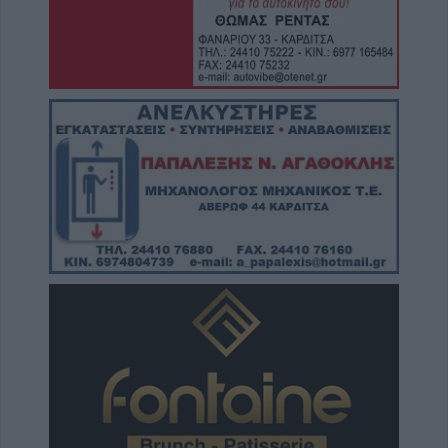
Δημόσιες Σ.Α.Ε.Κ.: 860 τμήματα και 95
ειδικότητες για το 2026-2027
6 Αυγούστου 2026, 17:21
Την Παρασκευή (7/8) η δεύτερη καταβολή
του βοηθήματος του ΛΑΕ-ΟΠΕΚΑ
6 Αυγούστου 2026, 16:31
Νεκρός 75χρονος σε αγροτική περιοχή του
Δομενίκου – Πιθανό παθολογικό αίτιο
6 Αυγούστου 2026, 16:27
Απολογισμός ΕΛ.ΑΣ. Θεσσαλίας: 574
συλλήψεις και δεκάδες εξιχνιάσεις τον Ιούλιο
6 Αυγούστου 2026, 16:09
ΥΠΑΑΤ: 38,1 εκατ. ευρώ για την ενίσχυση
κτηνοτρόφων που επλήγησαν από
ζωονόσους
6 Αυγούστου 2026, 15:26
Προγραμματισμένες διακοπές