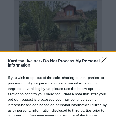
KarditsaLive.net -
Do Not Process My Personal
Η Αποκατάσταση Α.Ε. αναζητά για εργασία Νοσηλευτές και Βοηθούς Νοσηλευτές
Πωλείται μονοκατοικία τριών επιπέδων στο καταπράσινο Πευκόφυτο Καρδίτσας
Information
If you wish to opt-out of the sale, sharing to third parties, or
processing of your personal or sensitive information for
targeted advertising by us, please use the below opt-out
section to confirm your selection. Please note that after your
opt-out request is processed you may continue seeing
interest-based ads based on personal information utilized by
us or personal information disclosed to third parties prior to
your opt-out. You may separately opt-out of the further