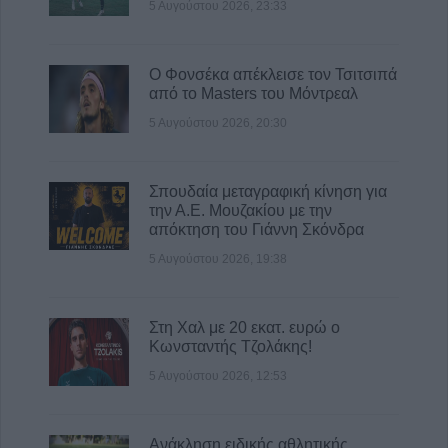
πατέρες του Λογαριασμού Αγροτικής Εστίας
5 Αυγούστου 2026, 23:33
6 Αυγούστου 2026, 13:56
Ανακοινώθηκε επίσημα ο Δημήτρης
Ο Φονσέκα απέκλεισε τον Τσιτσιπά
Γιαννούλης στον ΠΑΟΚ
από το Masters του Μόντρεαλ
6 Αυγούστου 2026, 13:45
5 Αυγούστου 2026, 20:30
Σπουδαία μεταγραφική κίνηση για
την Α.Ε. Μουζακίου με την
απόκτηση του Γιάννη Σκόνδρα
5 Αυγούστου 2026, 19:38
Στη Χαλ με 20 εκατ. ευρώ ο
Κωνσταντής Τζολάκης!
5 Αυγούστου 2026, 12:53
Ανάκληση ειδικής αθλητικής