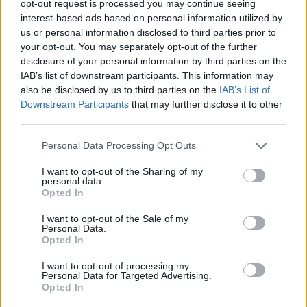
opt-out request is processed you may continue seeing
interest-based ads based on personal information utilized by
us or personal information disclosed to third parties prior to
your opt-out. You may separately opt-out of the further
disclosure of your personal information by third parties on the
Η εταιρεία ΘΑΛΑΣΣΙΟΣ ΚΟΣΜΟΣ Α.Ε.Β.Ε. επιθυμεί να προσλάβει Αποθηκάριο
Η Αποκατάσταση Α.Ε. αναζητά για εργασία Νοσηλευτές και Βοηθούς Νοσηλευτές
IAB’s list of downstream participants. This information may
also be disclosed by us to third parties on the
IAB’s List of
Downstream Participants
that may further disclose it to other
third parties.
ΤΕΛΕΥΤΑΙΑ ΝΕΑ
Personal Data Processing Opt Outs
“Calimera” με “spitiko” και συνταγές όπως
παλιά…
I want to opt-out of the Sharing of my
personal data.
5 Αυγούστου 2026, 23:58
Opted In
Στη Σόφια θα ψάξει την πρόκριση ο
Παναθηναϊκός
I want to opt-out of the Sale of my
Personal Data.
5 Αυγούστου 2026, 23:33
Opted In
Σύγκρουση μηχανής με αυτοκίνητο στη
I want to opt-out of processing my
Λάρισα – Στο νοσοκομείο ο οδηγός του
Personal Data for Targeted Advertising.
Opted In
δικύκλου