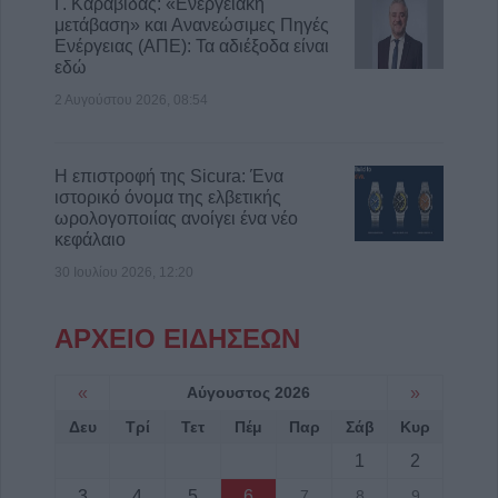
Γ. Καραβίδας: «Ενεργειακή
μετάβαση» και Ανανεώσιμες Πηγές
Ενέργειας (ΑΠΕ): Τα αδιέξοδα είναι
εδώ
2 Αυγούστου 2026, 08:54
Η επιστροφή της Sicura: Ένα
ιστορικό όνομα της ελβετικής
ωρολογοποιίας ανοίγει ένα νέο
κεφάλαιο
30 Ιουλίου 2026, 12:20
ΑΡΧΕΙΟ ΕΙΔΗΣΕΩΝ
«
Αύγουστος 2026
»
Δευ
Τρί
Τετ
Πέμ
Παρ
Σάβ
Κυρ
1
2
3
4
5
6
7
8
9