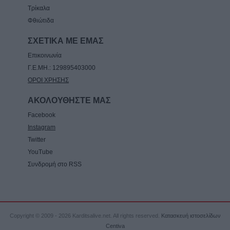
Τρίκαλα
Φθιώτιδα
ΣΧΕΤΙΚΑ ΜΕ ΕΜΑΣ
Επικοινωνία
Γ.Ε.ΜΗ.: 129895403000
ΟΡΟΙ ΧΡΗΣΗΣ
ΑΚΟΛΟΥΘΗΣΤΕ ΜΑΣ
Facebook
Instagram
Twitter
YouTube
Συνδρομή στο RSS
Copyright © 2009 - 2026 Karditsalive.net. All rights reserved.
Κατασκευή ιστοσελίδων
Centiva