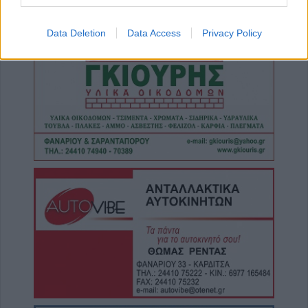
7 Αυγούστου 2026, 10:59
Data Deletion
Data Access
Privacy Policy
Άκυρες οι εγκύκλιοι που δεν αναρτώνται στις
ιστοσελίδες των φορέων του δημοσίου από
1ης Οκτωβρίου 2026
7 Αυγούστου 2026, 10:42
Ταϊλάνδη: Έφηβος σκότωσε παππού και
γιαγιά και εν συνεχεία 6 άτομα στο σχολείο
του
7 Αυγούστου 2026, 10:37
Δωρεάν κρατική αρωγή για την
αποκατάσταση ζημιών σε κτίρια που
επλήγησαν από το σεισμό της 12ης Μαρτίου
2026 στο Δήμο Αργιθέας
7 Αυγούστου 2026, 10:19
Την Παρασκευή 7 Αυγούστου η κηδεία του
Κωνσταντίνου Στυλ. Βασιλάκη
7 Αυγούστου 2026, 10:00