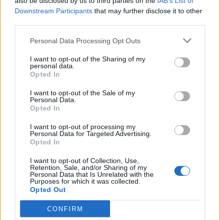
also be disclosed by us to third parties on the
IAB’s List of
7 Αυγούστου 2026, 11:35
Downstream Participants
that may further disclose it to other
third parties.
Εργατικό Κέντρο Καρδίτσας: "Κάτω τα χέρια
από τον πρόεδρο του Εργατικού Κέντρου
Personal Data Processing Opt Outs
Λάρισας"
I want to opt-out of the Sharing of my
7 Αυγούστου 2026, 11:20
personal data.
Το Σάββατο 8 Αυγούστου η κηδεία του
Opted In
Χρήστου Αρχ. Παπαλέξη
I want to opt-out of the Sale of my
Personal Data.
7 Αυγούστου 2026, 11:17
Opted In
Δίκτυο Αλληλεγγύης: "Λευτεριά στην
Παλαιστίνη - 9 Αυγούστου 2026:
I want to opt-out of processing my
Personal Data for Targeted Advertising.
Πανελλαδική ημέρα δράσης σε νησιά, βουνά
Opted In
και πόλεις ενάντια στη γενοκτονία στην
Παλαιστίνη"
I want to opt-out of Collection, Use,
Retention, Sale, and/or Sharing of my
7 Αυγούστου 2026, 11:06
Personal Data that Is Unrelated with the
Purposes for which it was collected.
ΛΑ.ΣΥ. Θεσσαλίας: "Η περιφερειακή αρχή
Opted Out
Θεσσαλίας κάνει πως δεν βλέπει την
συνεχιζόμενη εδώ και χρόνια ρύπανση του
CONFIRM
Γκουσμπασανιώτη ποταμού"