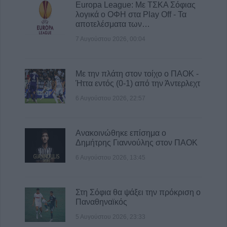
επίσκεψης και σε άλλους τέσσερις
Europa League: Με ΤΣΚΑ Σόφιας
λογικά ο ΟΦΗ στα Play Off - Τα
6 Αυγούστου 2026, 22:48
αποτελέσματα των…
Σύγκρουση δύο τραμ στη Γερμανία – Πάνω
7 Αυγούστου 2026, 00:04
από 20 τραυματίες
6 Αυγούστου 2026, 21:11
Με την πλάτη στον τοίχο ο ΠΑΟΚ -
Ήττα εντός (0-1) από την Άντερλεχτ
6 Αυγούστου 2026, 22:57
Ανακοινώθηκε επίσημα ο
Δημήτρης Γιαννούλης στον ΠΑΟΚ
6 Αυγούστου 2026, 13:45
Στη Σόφια θα ψάξει την πρόκριση ο
Παναθηναϊκός
5 Αυγούστου 2026, 23:33