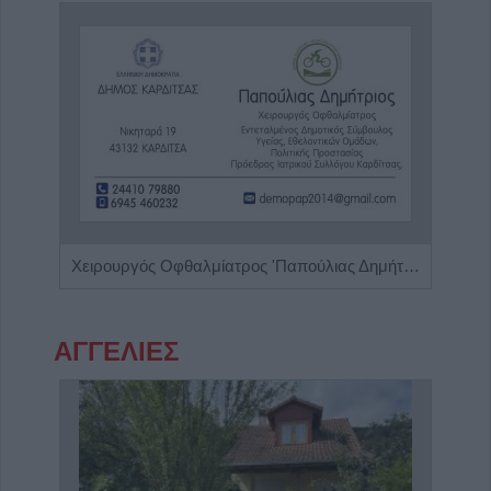
Ειδική Παθολόγος 'Εξάρχου - Παπασπυροπούλου Ευαγγελία'
Χειρουργός Οφθαλμίατρος 'Παπούλιας Δημήτριος'
ΑΓΓΕΛΙΕΣ