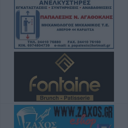
Γουδί: Θανατηφόρα πτώση 53χρονης
γυναίκας από τον 5ο όροφο πολυκατοικίας
7 Αυγούστου 2026, 09:22
Μητέρα και γιος νεκροί σε μετωπική ΙΧ με
φορτηγό στο δρόμο Αμφίπολης - Δράμας
7 Αυγούστου 2026, 09:00
Μία προσφορά και έκπτωση 1% για τον
ανάδοχο του έργου εργασίες
αποκατάστασης κοινόχρηστων χώρων μετά
τον «Daniel» στο Δήμο Καρδίτσας
7 Αυγούστου 2026, 08:56
Το Σάββατο 8 Αυγούστου η κηδεία του
Χρήστου Φραγγίδη
7 Αυγούστου 2026, 08:42
Εθνικό Κέντρο Αιμοδοσίας: Στις
επηρεαζόμενες περιοχές από τον ιό του
Δυτικού Νείλου ο Δήμος Σοφάδων