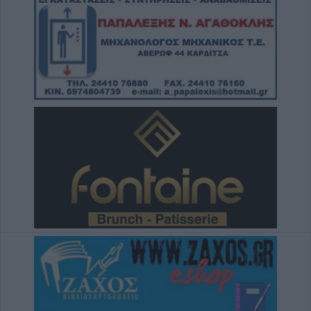
coffee!”
8 Αυγούστου 2026, 12:22
Συλλυπητήριο μήνυμα της Ν.Ε. ΣΥΡΙΖΑ-ΠΣ
Καρδίτσας για την απώλεια του Λεωνίδα
Μητρίτσα
8 Αυγούστου 2026, 12:04
Την Κυριακή 9 Αυγούστου η κηδεία της
Βαΐας Κανέλη
8 Αυγούστου 2026, 11:39
Προσωρινή διακοπή νερού από τη ΔΕΥΑΚ
λόγω βλάβης στο κέντρο της Καρδίτσας
8 Αυγούστου 2026, 11:27
Τρίκαλα: Στα 1.352 μέτρα, δημιουργήθηκε
ένας μοναδικός χώρος αναψυχής στο
υψηλότερο χωριό της Θεσσαλίας, το Στεφάνι
8 Αυγούστου 2026, 10:34
Κων. Λαμπρόπουλος: Με άδεια κατάληψης