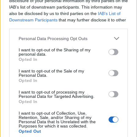
disclosure of your personal information by third parties on the
8 Αυγούστου 2026, 19:13
IAB’s list of downstream participants. This information may
Την Κυριακή 9 Αυγούστου η κηδεία της
also be disclosed by us to third parties on the
IAB’s List of
Θωμαΐτσας Τσιούκα
Downstream Participants
that may further disclose it to other
third parties.
8 Αυγούστου 2026, 17:42
Μετώπη: Χωρίς τις αισθήσεις του
Personal Data Processing Opt Outs
ανασύρθηκε από την θάλασσα 43χρονος
I want to opt-out of the Sharing of my
personal data.
8 Αυγούστου 2026, 17:14
Opted In
Σε αναζήτηση λύσης για το χρόνιο
πρόβλημα των ανεπιτήρητων βοοειδών σε
I want to opt-out of the Sale of my
Personal Data.
κοινότητες του Δήμου Παλαμά
Opted In
8 Αυγούστου 2026, 14:49
I want to opt-out of processing my
Ακυρώθηκε απόφαση του Περιφερειάρχη
Personal Data for Targeted Advertising.
Θεσσαλίας Δημ. Κουρέτα για το θαλάσσιο
Opted In
σκι στη λίμνη Σμοκόβου
I want to opt-out of Collection, Use,
8 Αυγούστου 2026, 13:44
Retention, Sale, and/or Sharing of my
Personal Data that Is Unrelated with the
Συνεδρίαση Επιτροπής Εκτίμησης Κινδύνου
Purposes for which it was collected.
Opted Out
για τους ισχυρούς ανέμους και τις υψηλές