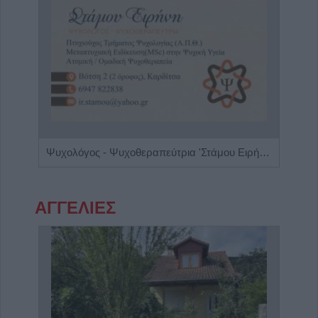
πης"
Ψυχολόγος - Ψυχοθεραπεύτρια 'Στάμου Ειρήνη'
Ειδι
ΑΓΓΕΛΙΕΣ