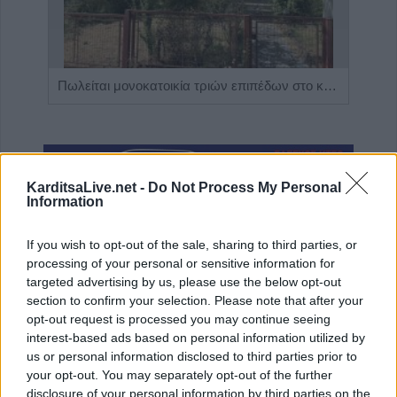
Η Αποκατάσταση Α.Ε. αναζητά για εργασία Νοσηλευτές και Βοηθούς Νοσηλευτές
Πωλείται μονοκατοικία τριών επιπέδων στο καταπράσινο Πευκόφυτο Καρδίτσας
KarditsaLive.net -
Do Not Process My Personal
Information
If you wish to opt-out of the sale, sharing to third parties, or
processing of your personal or sensitive information for
targeted advertising by us, please use the below opt-out
section to confirm your selection. Please note that after your
ΤΕΛΕΥΤΑΙΑ ΝΕΑ
opt-out request is processed you may continue seeing
interest-based ads based on personal information utilized by
Υψηλός κίνδυνος πυρκαγιάς την Κυριακή
us or personal information disclosed to third parties prior to
(9/8) σε μεγάλο τμήμα του ν. Καρδίτσας και
your opt-out. You may separately opt-out of the further
της υπόλοιπης Θεσσαλίας
disclosure of your personal information by third parties on the