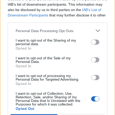
IAB’s list of downstream participants. This information may
8 Αυγούστου 2026, 22:58
also be disclosed by us to third parties on the
IAB’s List of
Ανασύρθηκε χωρίς τις αισθήσεις του
Downstream Participants
that may further disclose it to other
ηλικιωμένος από πηγάδι σε οικισμό της
third parties.
Αλεξανδρούπολης
Personal Data Processing Opt Outs
8 Αυγούστου 2026, 21:54
Χ. Παπαδημήτριου (Πρόεδρος ΔΕΥΑΚ): Στην
I want to opt-out of the Sharing of my
personal data.
παρούσα φάση δεν θα υπάρξουν αυξήσεις
Opted In
στους λογαριασμούς των καταναλωτών
I want to opt-out of the Sale of my
8 Αυγούστου 2026, 21:15
Personal Data.
Σίσκος Α. Βασίλειος: "Οι ηλίθιοι"
Opted In
8 Αυγούστου 2026, 20:55
I want to opt-out of processing my
Personal Data for Targeted Advertising.
Πάρος: Νεκρό 4χρονο παιδί σε πισίνα beach
Opted In
bar
I want to opt-out of Collection, Use,
8 Αυγούστου 2026, 19:35
Retention, Sale, and/or Sharing of my
Personal Data that Is Unrelated with the
Υπεγράφη η σύμβαση για την «Αναβάθμιση
Purposes for which it was collected.
υποδομών κεντρικής δομής του Μουσείου
Opted Out
Πόλης»