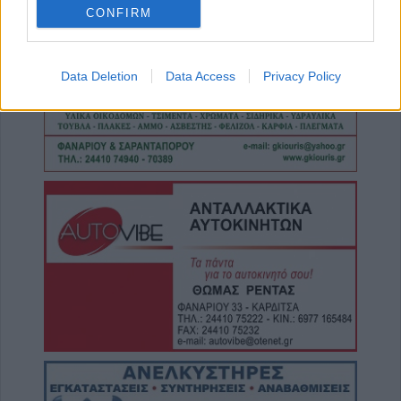
CONFIRM
8 Αυγούστου 2026, 19:33
Την Κυριακή 9 Αυγούστου η κηδεία του
Κωνσταντίνου Βογιατζή
Data Deletion
Data Access
Privacy Policy
8 Αυγούστου 2026, 19:28
Την Δευτέρα 10 Αυγούστου η κηδεία του
Κωνσταντίνου Πλεξίδα
8 Αυγούστου 2026, 19:13
Την Κυριακή 9 Αυγούστου η κηδεία της
Θωμαΐτσας Τσιούκα
8 Αυγούστου 2026, 17:42
Μετώπη: Χωρίς τις αισθήσεις του
ανασύρθηκε από την θάλασσα 43χρονος
8 Αυγούστου 2026, 17:14
Σε αναζήτηση λύσης για το χρόνιο
πρόβλημα των ανεπιτήρητων βοοειδών σε
κοινότητες του Δήμου Παλαμά