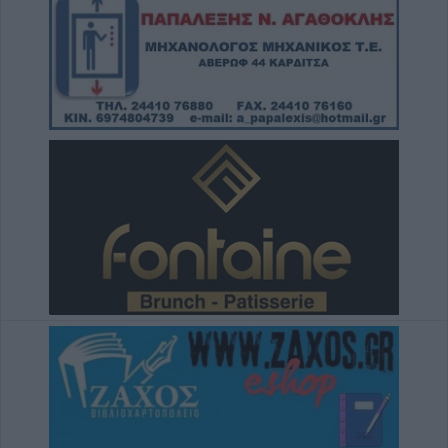
8 Αυγούστου 2026, 14:49
Ακυρώθηκε απόφαση του Περιφερειάρχη
Θεσσαλίας Δημ. Κουρέτα για το θαλάσσιο
σκι στη λίμνη Σμοκόβου
8 Αυγούστου 2026, 13:44
Συνεδρίαση Επιτροπής Εκτίμησης Κινδύνου
για τους ισχυρούς ανέμους και τις υψηλές
θερμοκρασίες
8 Αυγούστου 2026, 13:30
Την Κυριακή 9 Αυγούστου η κηδεία του
Αντώνιου Ηλ. Αντωνίου
8 Αυγούστου 2026, 13:02
Βλάβη στο δίκτυο υδροδότησης του Παλαμά
το μεσημέρι του Σαββάτου (8/8)
8 Αυγούστου 2026, 12:34
Λυκαβηττός: Πτώμα γυναίκας σε
προχωρημένη σήψη εντοπίστηκε κοντά
στους Αγίους Ισιδώρους