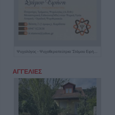
Ειδικός Γαστρεντερολόγος - Ηπατολόγος "Γεώργιος Μάνθος"
Ψυχολόγος - Ψυχοθεραπεύτρια 'Στάμου Ειρήνη'
ΑΓΓΕΛΙΕΣ